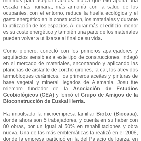
mínimos para aceptar trabajos. Indica que ello aporta una
escala más humana, más armonía con la salud de los
ocupantes, con el entorno, reduce la huella ecológica y el
gasto energético en la construcción, los materiales y durante
la utilización de los espacios. Al durar más el edificio, menor
es su coste energético y también una parte de los materiales
pueden volver a utilizarse al final de su vida.
Como pionero, conectó con los primeros aparejadores y
arquitectos sensibles a este tipo de construcciones, indagó
en el mercado de materiales, encontrando y aplicando las
planchas de aislante de corcho girones, la cal, los atrevidos
termobloques cerámicos, los primeros aceites y pinturas de
base vegetal y mineral llegados de Alemania. Josu fue
miembro fundador de la
Asociación de Estudios
Geobiológicos (GEA)
y formó el
Grupo de Amigos de la
Bioconstrucción de Euskal Herria.
Ha impulsado la microempresa familiar
Biotxe (Biocasa)
,
donde ahora son 5 trabajadores, y cuenta en su haber con
80 obras, por un igual al 50% en rehabilitaciones y obra
nueva. Una de las más emblemáticas la realizó en el 2008,
donde la empresa participó en la del Palacio de Igarza, en