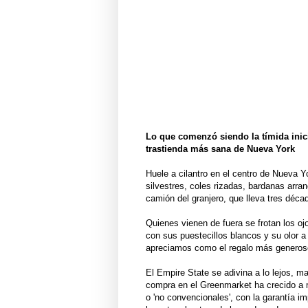
Lo que comenzó siendo la tímida inici
trastienda más sana de Nueva Y
ork
Huele a cilantro en el centro de Nueva Y
silvestres, coles rizadas, bardanas arranc
camión del granjero, que lleva tres déca
Quienes vienen de fuera se frotan los oj
con sus puestecillos blancos y su olor 
apreciamos como el regalo más generoso
El Empire State se adivina a lo lejos, m
compra en el Greenmarket ha crecido a 
o 'no convencionales', con la garantía i