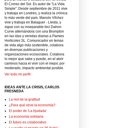
El Correo del Sol. Es autor de "La Vida
Simple". Desde septiembre de 2011 vive
y trabaja en Londres, y realiza la crónica
lo más verde del país. Manolo Vílchez
vive y trabaja en Balaguer - Lleida, y
sigue con su inseparable bici Dahon
Curve alternándola con una Brompton
en las idas y venidas diarias a Pamies
Horticoles SL. Comunicador en temas
de vida algo más sostenible, colabora
en diversas publicaciones y
organizaciones ecosociales. Colabora
lo mejor que sabe y puede, en el abrir
caminos hacia el vivir con el mejor, por
moderado, impacto ambiental posible.
Ver todo mi perfil
IDEAS ANTE LA CRISIS, CARLOS
FRESNEDA
La red de la gratitud
¿Para qué sirve la economía?
El poder de 'La Ajudada'
La economía solidaria
El futuro es colaborativo