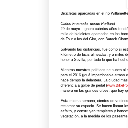
Bicicletas aparcadas en el río Willamett
Carlos Fresneda, desde Portland
29 de mayo.- Ignoro cuántos años tendr
milla de bicicletas aparcadas en los banc
de Tour o los del Giro, con Barack Obam
Salvando las distancias, fue como si est
kilómetro de bicis alineadas, y a miles 
honor a Sevilla, por todo lo que ha hech
Mientras nuestros políticos se suben al si
para el 2016 (¡qué imperdonable atraso 
hace tiempo la delantera. La ciudad más
diferencia a golpe de pedal (
www.BikePor
manera en las grandes urbes, que hay qu
Esta misma semana, cientos de vecinos 
reclamar su espacio. Se hacen llamar los
asfalto, y construyen templetes y bancos
vegetación, a la medida de los paseantes