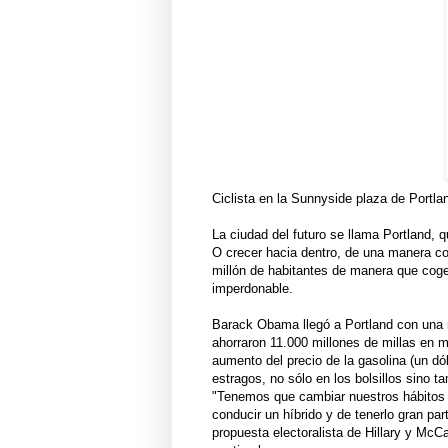
Ciclista en la Sunnyside plaza de Portla
La ciudad del futuro se llama Portland, 
O crecer hacia dentro, de una manera co
millón de habitantes de manera que coge
imperdonable.
Barack Obama llegó a Portland con una n
ahorraron 11.000 millones de millas en 
aumento del precio de la gasolina (un dó
estragos, no sólo en los bolsillos sino 
"Tenemos que cambiar nuestros hábitos 
conducir un híbrido y de tenerlo gran p
propuesta electoralista de Hillary y McCa