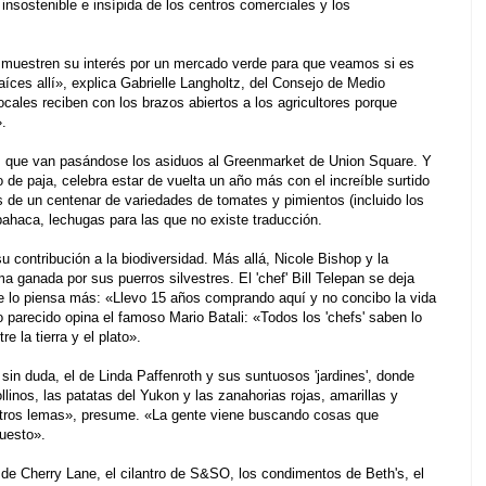
 insostenible e insípida de los centros comerciales y los
o muestren su interés por un mercado verde para que veamos si es
aíces allí», explica Gabrielle Langholtz, del Consejo de Medio
cales reciben con los brazos abiertos a los agricultores porque
».
es que van pasándose los asiduos al Greenmarket de Union Square. Y
 de paja, celebra estar de vuelta un año más con el increíble surtido
s de un centenar de variedades de tomates y pimientos (incluido los
lbahaca, lechugas para las que no existe traducción.
u contribución a la biodiversidad. Más allá, Nicole Bishop y la
 ganada por sus puerros silvestres. El 'chef' Bill Telepan se deja
 se lo piensa más: «Llevo 15 años comprando aquí y no concibo la vida
parecido opina el famoso Mario Batali: «Todos los 'chefs' saben lo
e la tierra y el plato».
in duda, el de Linda Paffenroth y sus suntuosos 'jardines', donde
ollinos, las patatas del Yukon y las zanahorias rojas, amarillas y
stros lemas», presume. «La gente viene buscando cosas que
uesto».
 de Cherry Lane, el cilantro de S&SO, los condimentos de Beth's, el