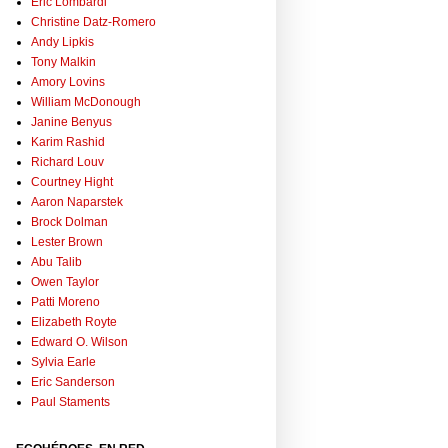
Eric Lombardi
Christine Datz-Romero
Andy Lipkis
Tony Malkin
Amory Lovins
William McDonough
Janine Benyus
Karim Rashid
Richard Louv
Courtney Hight
Aaron Naparstek
Brock Dolman
Lester Brown
Abu Talib
Owen Taylor
Patti Moreno
Elizabeth Royte
Edward O. Wilson
Sylvia Earle
Eric Sanderson
Paul Staments