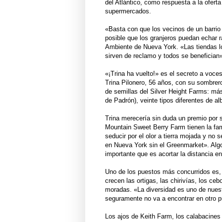
del Atlántico, como respuesta a la oferta
supermercados.
«Basta con que los vecinos de un barri
posible que los granjeros puedan echar r
Ambiente de Nueva York. «Las tiendas lo
sirven de reclamo y todos se benefician
«¡Trina ha vuelto!» es el secreto a voc
Trina Pilonero, 56 años, con su sombrero
de semillas del Silver Height Farms: má
de Padrón), veinte tipos diferentes de a
Trina merecería sin duda un premio por s
Mountain Sweet Berry Farm tienen la fama
seducir por el olor a tierra mojada y no
en Nueva York sin el Greenmarket». Algo 
importante que es acortar la distancia entr
Uno de los puestos más concurridos es, s
crecen las ortigas, las chirivías, los ceb
moradas. «La diversidad es uno de nue
seguramente no va a encontrar en otro p
Los ajos de Keith Farm, los calabacines