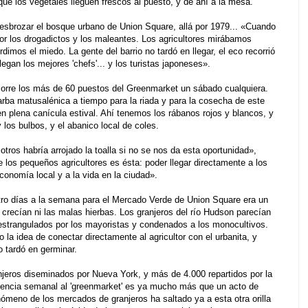
que los vegetales lleguen frescos al puesto, y de ahí a la mesa.
esbrozar el bosque urbano de Union Square, allá por 1979... «Cuando
or los drogadictos y los maleantes. Los agricultores mirábamos
dimos el miedo. La gente del barrio no tardó en llegar, el eco recorrió
legan los mejores 'chefs'... y los turistas japoneses».
corre los más de 60 puestos del Greenmarket un sábado cualquiera.
arba matusalénica a tiempo para la riada y para la cosecha de este
 plena canícula estival. Ahí tenemos los rábanos rojos y blancos, y
 los bulbos, y el abanico local de coles.
tros habría arrojado la toalla si no se nos da esta oportunidad»,
 los pequeños agricultores es ésta: poder llegar directamente a los
conomía local y a la vida en la ciudad».
tro días a la semana para el Mercado Verde de Union Square era un
crecían ni las malas hierbas. Los granjeros del río Hudson parecían
 estrangulados por los mayoristas y condenados a los monocultivos.
la idea de conectar directamente al agricultor con el urbanita, y
o tardó en germinar.
jeros diseminados por Nueva York, y más de 4.000 repartidos por la
stencia semanal al 'greenmarket' es ya mucho más que un acto de
ómeno de los mercados de granjeros ha saltado ya a esta otra orilla