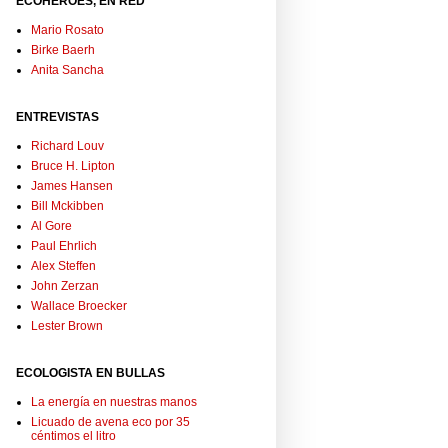
ECOHÉROES, EN RED
Mario Rosato
Birke Baerh
Anita Sancha
ENTREVISTAS
Richard Louv
Bruce H. Lipton
James Hansen
Bill Mckibben
Al Gore
Paul Ehrlich
Alex Steffen
John Zerzan
Wallace Broecker
Lester Brown
ECOLOGISTA EN BULLAS
La energía en nuestras manos
Licuado de avena eco por 35
céntimos el litro