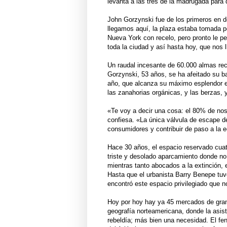
levanta a las tres de la madrugada para 
John Gorzynski fue de los primeros en d
llegamos aquí, la plaza estaba tomada p
Nueva York con recelo, pero pronto le per
toda la ciudad y así hasta hoy, que nos l
Un raudal incesante de 60.000 almas re
Gorzynski, 53 años, se ha afeitado su b
año, que alcanza su máximo esplendor en
las zanahorias orgánicas, y las berzas, y
«Te voy a decir una cosa: el 80% de noso
confiesa. «La única válvula de escape de
consumidores y contribuir de paso a la e
Hace 30 años, el espacio reservado cua
triste y desolado aparcamiento donde no 
mientras tanto abocados a la extinción,
Hasta que el urbanista Barry Benepe tuvo 
encontró este espacio privilegiado que n
Hoy por hoy hay ya 45 mercados de gran
geografía norteamericana, donde la asi
rebeldía; más bien una necesidad. El fen