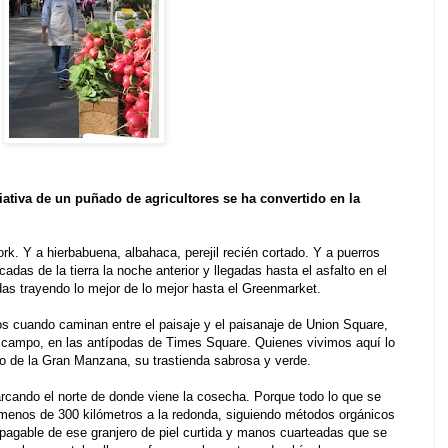
ativa de un puñado de agricultores se ha convertido en la
ork. Y a hierbabuena, albahaca, perejil recién cortado. Y a puerros
adas de la tierra la noche anterior y llegadas hasta el asfalto en el
das trayendo lo mejor de lo mejor hasta el Greenmarket.
os cuando caminan entre el paisaje y el paisanaje de Union Square,
a campo, en las antípodas de Times Square. Quienes vivimos aquí lo
 de la Gran Manzana, su trastienda sabrosa y verde.
arcando el norte de donde viene la cosecha. Porque todo lo que se
menos de 300 kilómetros a la redonda, siguiendo métodos orgánicos
mpagable de ese granjero de piel curtida y manos cuarteadas que se