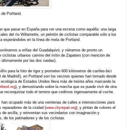
e de Portland.
án que pasar en España para ver una escena como aquélla: una larga
ales del río Willamette, un pelotón de ciclistas comparable sólo a los
a esperándoles en la línea de meta de Portland.
uviéramos a orillas del Guadalquivir, y viéramos de pronto un
de ciclistas urbanos camino del mítin de Zapatero (con mención de
o últimamente por las dos ruedas).
llín para la foto de rigor y prometen 600 kilómetros de carriles-bici
el de Madrid!), en Portland son los vecinos quienes han tomado desde
 ecológica de Estados Unidos lleva más de treinta años marcando la
tland.org
), y demostrando sobre la marcha que se puede vivir de otra
e reconquistar todo el terreno que cedimos ingenuamente al coche.
han ocupado más de una veintenas de calles e intersecciones para
 reparadores de la ciudad (
www.cityrepair.org
), y pintan de colores el
 de arcilla, y reinventan sus vecindarios con imaginación y
, de los patinadores y de los ciclistas.