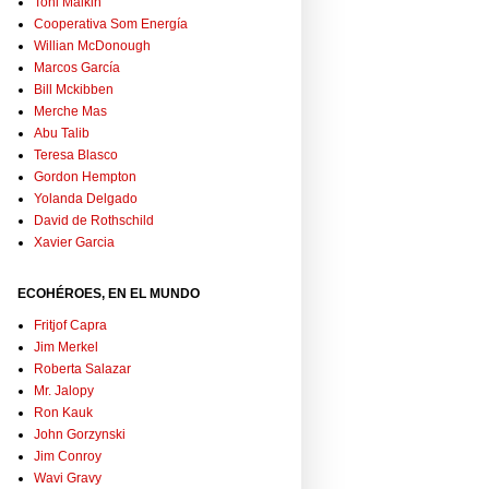
Toni Malkin
Cooperativa Som Energía
Willian McDonough
Marcos García
Bill Mckibben
Merche Mas
Abu Talib
Teresa Blasco
Gordon Hempton
Yolanda Delgado
David de Rothschild
Xavier Garcia
ECOHÉROES, EN EL MUNDO
Fritjof Capra
Jim Merkel
Roberta Salazar
Mr. Jalopy
Ron Kauk
John Gorzynski
Jim Conroy
Wavi Gravy