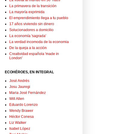
La vuelta al mundo en 36 'hubs'
La primavera de la transición
La mayoría exprimida
El emprendimiento llega a tu pueblo
17 años viviendo sin dinero
Solucionadores a domicilio
La economía 'sagrada'
La verdad incomoda de la economia
De la queja a la acción
Creatividad española 'made in
London'
ECOHÉROES, EN INTEGRAL
José Andrés
Josu Jauregi
Maria José Fernández
Will Allen
Eduardo Lorenzo
Wendy Brawer
Héctor Conesa
Liz Walker
Isabel López