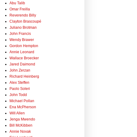
Abu Talib
Omar Freilla
Reverendo Billy
Clayton Brascoupé
Juliano Brotman
John Francis
Wendy Brawer
Gordon Hempton
Annie Leonard
Wallace Broecker
Jared Daimond
John Zerzan
Richard Heinberg
Alex Steffen
Paolo Soleri
John Todd
Michael Pollan
Ena McPherson
Will Allen
Jenga Mwendo
Bill McKibben
Annie Novak