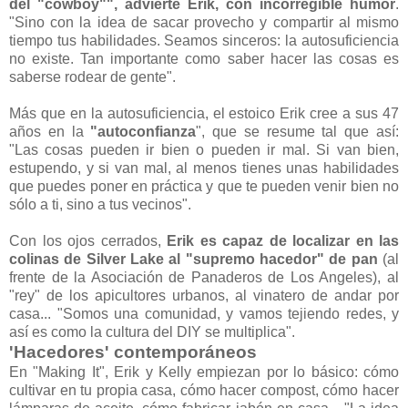
del "cowboy"", advierte Erik, con incorregible humor
.
"Sino con la idea de sacar provecho y compartir al mismo
tiempo tus habilidades. Seamos sinceros: la autosuficiencia
no existe. Tan importante como saber hacer las cosas es
saberse rodear de gente".
Más que en la autosuficiencia, el estoico Erik cree a sus 47
años en la
"autoconfianza
", que se resume tal que así:
"Las cosas pueden ir bien o pueden ir mal. Si van bien,
estupendo, y si van mal, al menos tienes unas habilidades
que puedes poner en práctica y que te pueden venir bien no
sólo a ti, sino a tus vecinos".
Con los ojos cerrados,
Erik es capaz de localizar en las
colinas de Silver Lake al "supremo hacedor" de pan
(al
frente de la Asociación de Panaderos de Los Angeles), al
"rey" de los apicultores urbanos, al vinatero de andar por
casa... "Somos una comunidad, y vamos tejiendo redes, y
así es como la cultura del DIY se multiplica".
'Hacedores' contemporáneos
En "Making It", Erik y Kelly empiezan por lo básico: cómo
cultivar en tu propia casa, cómo hacer compost, cómo hacer