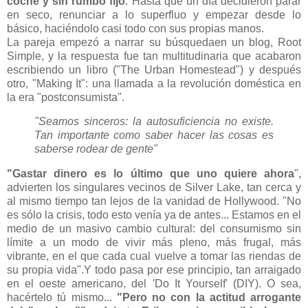
coche y sin rumbo fijo
. Hasta que un día decidieron parar
en seco, renunciar a lo superfluo y empezar desde lo
básico, haciéndolo casi todo con sus propias manos.
La pareja empezó a narrar su búsquedaen un blog, Root
Simple, y la respuesta fue tan multitudinaria que acabaron
escribiendo un libro ("The Urban Homestead") y después
otro, "Making It": una llamada a la revolución doméstica en
la era "postconsumista".
"Seamos sinceros: la autosuficiencia no existe.
Tan importante como saber hacer las cosas es
saberse rodear de gente"
"Gastar dinero es lo último que uno quiere ahora
",
advierten los singulares vecinos de Silver Lake, tan cerca y
al mismo tiempo tan lejos de la vanidad de Hollywood. "No
es sólo la crisis, todo esto venía ya de antes... Estamos en el
medio de un masivo cambio cultural: del consumismo sin
límite a un modo de vivir más pleno, más frugal, más
vibrante, en el que cada cual vuelve a tomar las riendas de
su propia vida".Y todo pasa por ese principio, tan arraigado
en el oeste americano, del 'Do It Yourself' (DIY). O sea,
hacértelo tú mismo...
"Pero no con la actitud arrogante