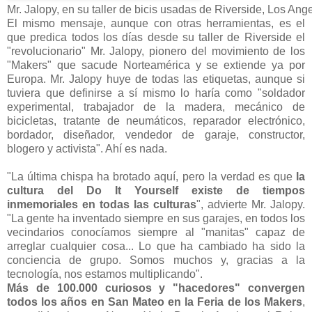
Mr. Jalopy, en su taller de bicis usadas de Riverside, Los Ang
El mismo mensaje, aunque con otras herramientas, es el
que predica todos los días desde su taller de Riverside el
"revolucionario" Mr. Jalopy, pionero del movimiento de los
"Makers" que sacude Norteamérica y se extiende ya por
Europa. Mr. Jalopy huye de todas las etiquetas, aunque si
tuviera que definirse a sí mismo lo haría como "soldador
experimental, trabajador de la madera, mecánico de
bicicletas, tratante de neumáticos, reparador electrónico,
bordador, diseñador, vendedor de garaje, constructor,
blogero y activista". Ahí es nada.
"La última chispa ha brotado aquí, pero la verdad es que
la
cultura del Do It Yourself existe de tiempos
inmemoriales en todas las culturas
", advierte Mr. Jalopy.
"La gente ha inventado siempre en sus garajes, en todos los
vecindarios conocíamos siempre al "manitas" capaz de
arreglar cualquier cosa... Lo que ha cambiado ha sido la
conciencia de grupo. Somos muchos y, gracias a la
tecnología, nos estamos multiplicando".
Más de 100.000 curiosos y "hacedores" convergen
todos los años en San Mateo en la Feria de los Makers
,