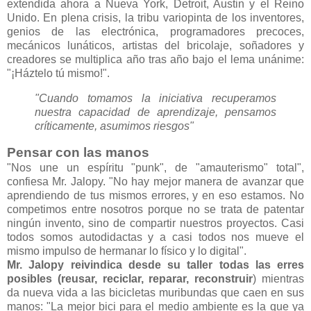
extendida ahora a Nueva York, Detroit, Austin y el Reino
Unido. En plena crisis, la tribu variopinta de los inventores,
genios de las electrónica, programadores precoces,
mecánicos lunáticos, artistas del bricolaje, soñadores y
creadores se multiplica año tras año bajo el lema unánime:
"¡Háztelo tú mismo!".
"Cuando tomamos la iniciativa recuperamos
nuestra capacidad de aprendizaje, pensamos
críticamente, asumimos riesgos"
Pensar con las manos
"Nos une un espíritu "punk", de "amauterismo" total",
confiesa Mr. Jalopy. "No hay mejor manera de avanzar que
aprendiendo de tus mismos errores, y en eso estamos. No
competimos entre nosotros porque no se trata de patentar
ningún invento, sino de compartir nuestros proyectos. Casi
todos somos autodidactas y a casi todos nos mueve el
mismo impulso de hermanar lo físico y lo digital".
Mr. Jalopy reivindica desde su taller todas las erres
posibles (reusar, reciclar, reparar, reconstruir
) mientras
da nueva vida a las bicicletas muribundas que caen en sus
manos: "La mejor bici para el medio ambiente es la que ya