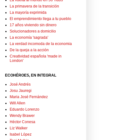
La vuelta al mundo en 36 'hubs'
La primavera de la transición
La mayoría exprimida
El emprendimiento llega a tu pueblo
17 años viviendo sin dinero
Solucionadores a domicilio
La economía 'sagrada'
La verdad incomoda de la economia
De la queja a la acción
Creatividad española 'made in
London'
ECOHÉROES, EN INTEGRAL
José Andrés
Josu Jauregi
Maria José Fernández
Will Allen
Eduardo Lorenzo
Wendy Brawer
Héctor Conesa
Liz Walker
Isabel López