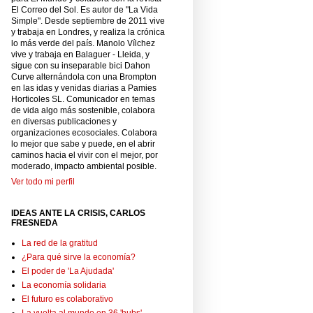
El Correo del Sol. Es autor de "La Vida
Simple". Desde septiembre de 2011 vive
y trabaja en Londres, y realiza la crónica
lo más verde del país. Manolo Vílchez
vive y trabaja en Balaguer - Lleida, y
sigue con su inseparable bici Dahon
Curve alternándola con una Brompton
en las idas y venidas diarias a Pamies
Horticoles SL. Comunicador en temas
de vida algo más sostenible, colabora
en diversas publicaciones y
organizaciones ecosociales. Colabora
lo mejor que sabe y puede, en el abrir
caminos hacia el vivir con el mejor, por
moderado, impacto ambiental posible.
Ver todo mi perfil
IDEAS ANTE LA CRISIS, CARLOS
FRESNEDA
La red de la gratitud
¿Para qué sirve la economía?
El poder de 'La Ajudada'
La economía solidaria
El futuro es colaborativo