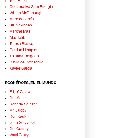
Toni Malkin
Cooperativa Som Energía
Willian McDonough
Marcos García
Bill Mckibben
Merche Mas
Abu Talib
Teresa Blasco
Gordon Hempton
Yolanda Delgado
David de Rothschild
Xavier Garcia
ECOHÉROES, EN EL MUNDO
Fritjof Capra
Jim Merkel
Roberta Salazar
Mr. Jalopy
Ron Kauk
John Gorzynski
Jim Conroy
Wavi Gravy