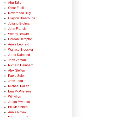
Abu Talib
Omar Freilla
Reverendo Billy
Clayton Brascoupé
Juliano Brotman
John Francis
Wendy Brawer
Gordon Hempton
Annie Leonard
Wallace Broecker
Jared Daimond
John Zerzan
Richard Heinberg
Alex Steffen
Paolo Soleri
John Todd
Michael Pollan
Ena McPherson
Will Allen
Jenga Mwendo
Bill McKibben
Annie Novak