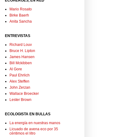
ECOHÉROES, EN RED
Mario Rosato
Birke Baerh
Anita Sancha
ENTREVISTAS
Richard Louv
Bruce H. Lipton
James Hansen
Bill Mckibben
Al Gore
Paul Ehrlich
Alex Steffen
John Zerzan
Wallace Broecker
Lester Brown
ECOLOGISTA EN BULLAS
La energía en nuestras manos
Licuado de avena eco por 35
céntimos el litro