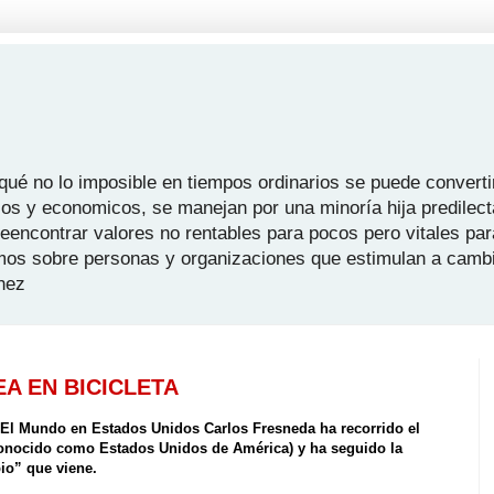
é no lo imposible en tiempos ordinarios se puede convertir
icos y economicos, se manejan por una minoría hija predilect
 reencontrar valores no rentables para pocos pero vitales pa
mos sobre personas y organizaciones que estimulan a camb
hez
EA EN BICICLETA
 El Mundo en Estados Unidos Carlos Fresneda ha recorrido el
conocido como Estados Unidos de América) y ha seguido la
io” que viene.