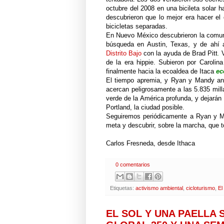
octubre del 2008 en una bicileta solar 
descubrieron que lo mejor era hacer el
bicicletas separadas.
En Nuevo México descubrieron la comu
búsqueda en Austin, Texas, y de ahí 
Distrito Bajo
con la ayuda de Brad Pitt
.
V
de la era hippie. Subieron por Carolina
finalmente hacia la ecoaldea de Itaca
ec
El tiempo apremia, y Ryan y Mandy an
acercan peligrosamente a las 5.835 mil
verde de la América profunda, y dejarán p
Portland
, la ciudad posible.
Seguiremos periódicamente a Ryan y Ma
meta y descubrir, sobre la marcha, que to
Carlos Fresneda, desde Ithaca
0 comentarios
Etiquetas:
activismo ambiental
,
cicloturismo
,
El
EL SOL Y UNA PAELLA S