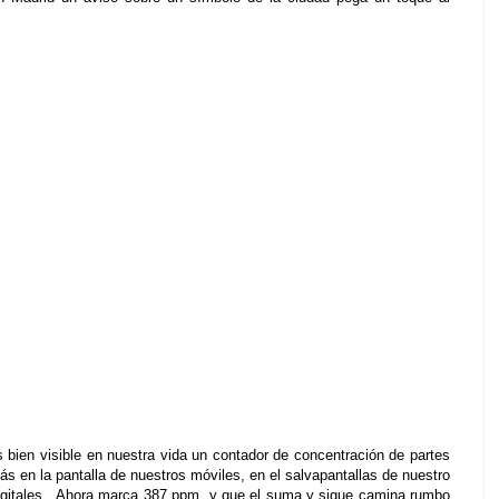
ien visible en nuestra vida un contador de concentración de partes
zás en la pantalla de nuestros móviles, en el salvapantallas de nuestro
digitales...Ahora marca 387 ppm, y que el suma y sigue camina rumbo