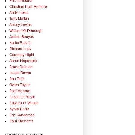
Eric Lombardi
Christine Datz-Romero
Andy Lipkis
Tony Malkin
Amory Lovins
William McDonough
Janine Benyus
Karim Rashid
Richard Louv
Courtney Hight
Aaron Naparstek
Brock Dolman
Lester Brown
Abu Talib
Owen Taylor
Patti Moreno
Elizabeth Royte
Edward O. Wilson
Sylvia Earle
Eric Sanderson
Paul Staments