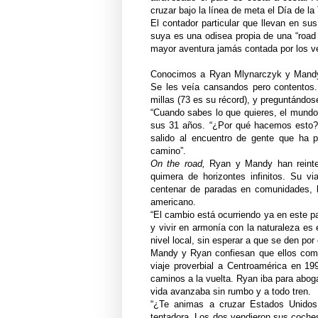
cruzar bajo la línea de meta el Día de la 
El contador particular que llevan en su
suya es una odisea propia de una “road 
mayor aventura jamás contada por los ver
Conocimos a Ryan Mlynarczyk y Mandy C
Se les veía cansandos pero contentos.
millas (73 es su récord), y preguntándo
“Cuando sabes lo que quieres, el mundo 
sus 31 años. “¿Por qué hacemos esto?
salido al encuentro de gente que ha p
camino”.
On the road,
Ryan y Mandy han reinter
quimera de horizontes infinitos. Su via
centenar de paradas en comunidades, b
americano.
“El cambio está ocurriendo ya en este p
y vivir en armonía con la naturaleza es 
nivel local, sin esperar a que se den por 
Mandy y Ryan confiesan que ellos comu
viaje proverbial a Centroamérica en 199
caminos a la vuelta. Ryan iba para abog
vida avanzaba sin rumbo y a todo tren.
“¿Te animas a cruzar Estados Unidos 
tentadora. Los dos vendieron sus coches