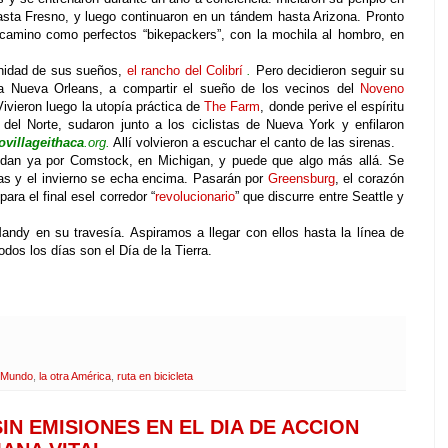
hasta Fresno, y luego continuaron en un tándem hasta Arizona. Pronto
 camino como perfectos “bikepackers”, con la mochila al hombro, en
nidad de sus sueños,
el rancho del Colibrí
.
Pero decidieron seguir su
a Nueva Orleans, a compartir el sueño de los vecinos del
Noveno
ivieron luego la utopía práctica de
The Farm
, donde perive el espíritu
 del Norte, sudaron junto a los ciclistas de Nueva York y enfilaron
ovillageithaca
.org.
Allí volvieron a escuchar el canto de las sirenas.
dan ya por Comstock, en Michigan, y puede que algo más allá. Se
las y el invierno se echa encima. Pasarán por
Greensburg
, el corazón
ara el final esel corredor “
revolucionario
” que discurre entre Seattle y
ndy en su travesía. Aspiramos a llegar con ellos hasta la línea de
dos los días son el Día de la Tierra.
 Mundo
,
la otra América
,
ruta en bicicleta
IN EMISIONES EN EL DIA DE ACCION