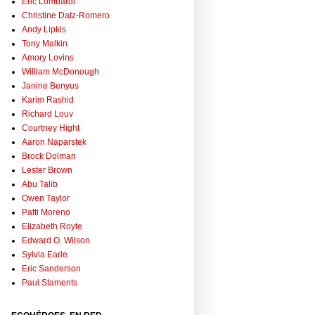
Eric Lombardi
Christine Datz-Romero
Andy Lipkis
Tony Malkin
Amory Lovins
William McDonough
Janine Benyus
Karim Rashid
Richard Louv
Courtney Hight
Aaron Naparstek
Brock Dolman
Lester Brown
Abu Talib
Owen Taylor
Patti Moreno
Elizabeth Royte
Edward O. Wilson
Sylvia Earle
Eric Sanderson
Paul Staments