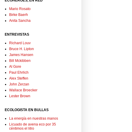
ECOHÉROES, EN RED
Mario Rosato
Birke Baerh
Anita Sancha
ENTREVISTAS
Richard Louv
Bruce H. Lipton
James Hansen
Bill Mckibben
Al Gore
Paul Ehrlich
Alex Steffen
John Zerzan
Wallace Broecker
Lester Brown
ECOLOGISTA EN BULLAS
La energía en nuestras manos
Licuado de avena eco por 35
céntimos el litro