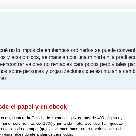
é no lo imposible en tiempos ordinarios se puede convertir
icos y economicos, se manejan por una minoría hija predilect
 reencontrar valores no rentables para pocos pero vitales pa
mos sobre personas y organizaciones que estimulan a camb
hez
sde el papel y en ebook
 curro, durante la Covid, de escanear quizás más de 400 páginas y
 a mano, solo no más del 15%) y juntando materiales aquí han quedao
s casi todas a papel (gracias al buen hacer de los profesionales de
 en esas redes donde andamos casi todos.