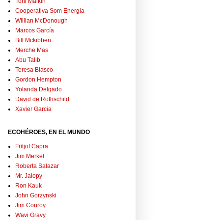
Toni Malkin
Cooperativa Som Energía
Willian McDonough
Marcos García
Bill Mckibben
Merche Mas
Abu Talib
Teresa Blasco
Gordon Hempton
Yolanda Delgado
David de Rothschild
Xavier Garcia
ECOHÉROES, EN EL MUNDO
Fritjof Capra
Jim Merkel
Roberta Salazar
Mr. Jalopy
Ron Kauk
John Gorzynski
Jim Conroy
Wavi Gravy