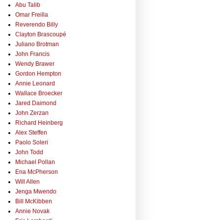
Abu Talib
Omar Freilla
Reverendo Billy
Clayton Brascoupé
Juliano Brotman
John Francis
Wendy Brawer
Gordon Hempton
Annie Leonard
Wallace Broecker
Jared Daimond
John Zerzan
Richard Heinberg
Alex Steffen
Paolo Soleri
John Todd
Michael Pollan
Ena McPherson
Will Allen
Jenga Mwendo
Bill McKibben
Annie Novak