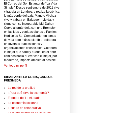
El Correo del Sol. Es autor de "La Vida
Simple". Desde septiembre de 2011 vive
y trabaja en Londres, y realiza la crónica
lo más verde del país. Manolo Vílchez
vive y trabaja en Balaguer - Lleida, y
sigue con su inseparable bici Dahon
Curve alternándola con una Brompton
en las idas y venidas diarias a Pamies
Horticoles SL. Comunicador en temas
de vida algo más sostenible, colabora
en diversas publicaciones y
organizaciones ecosociales. Colabora
lo mejor que sabe y puede, en el abrir
caminos hacia el vivir con el mejor, por
moderado, impacto ambiental posible.
Ver todo mi perfil
IDEAS ANTE LA CRISIS, CARLOS
FRESNEDA
La red de la gratitud
¿Para qué sirve la economía?
El poder de 'La Ajudada'
La economía solidaria
El futuro es colaborativo