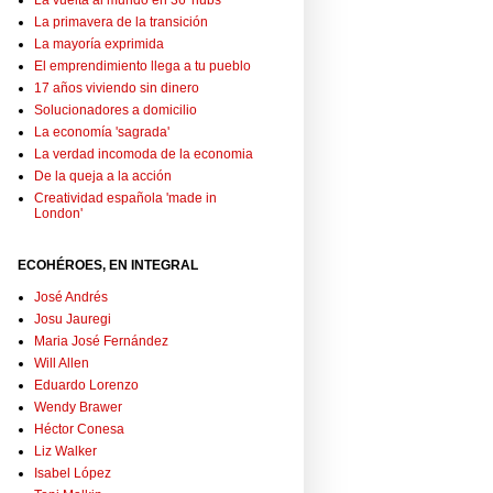
La vuelta al mundo en 36 'hubs'
La primavera de la transición
La mayoría exprimida
El emprendimiento llega a tu pueblo
17 años viviendo sin dinero
Solucionadores a domicilio
La economía 'sagrada'
La verdad incomoda de la economia
De la queja a la acción
Creatividad española 'made in
London'
ECOHÉROES, EN INTEGRAL
José Andrés
Josu Jauregi
Maria José Fernández
Will Allen
Eduardo Lorenzo
Wendy Brawer
Héctor Conesa
Liz Walker
Isabel López