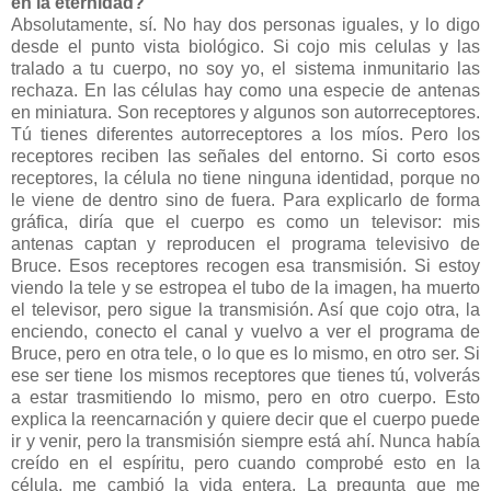
en la eternidad?
Absolutamente, sí. No hay dos personas iguales, y lo digo
desde el punto vista biológico. Si cojo mis celulas y las
tralado a tu cuerpo, no soy yo, el sistema inmunitario las
rechaza. En las células hay como una especie de antenas
en miniatura. Son receptores y algunos son autorreceptores.
Tú tienes diferentes autorreceptores a los míos. Pero los
receptores reciben las señales del entorno. Si corto esos
receptores, la célula no tiene ninguna identidad, porque no
le viene de dentro sino de fuera. Para explicarlo de forma
gráfica, diría que el cuerpo es como un televisor: mis
antenas captan y reproducen el programa televisivo de
Bruce. Esos receptores recogen esa transmisión. Si estoy
viendo la tele y se estropea el tubo de la imagen, ha muerto
el televisor, pero sigue la transmisión. Así que cojo otra, la
enciendo, conecto el canal y vuelvo a ver el programa de
Bruce, pero en otra tele, o lo que es lo mismo, en otro ser. Si
ese ser tiene los mismos receptores que tienes tú, volverás
a estar trasmitiendo lo mismo, pero en otro cuerpo. Esto
explica la reencarnación y quiere decir que el cuerpo puede
ir y venir, pero la transmisión siempre está ahí. Nunca había
creído en el espíritu, pero cuando comprobé esto en la
célula, me cambió la vida entera. La pregunta que me