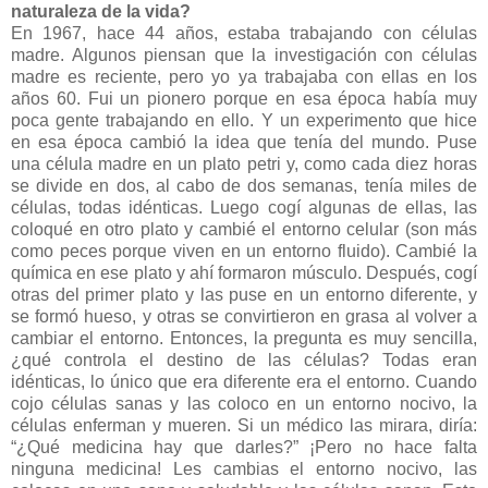
naturaleza de la vida?
En 1967, hace 44 años, estaba trabajando con células
madre. Algunos piensan que la investigación con células
madre es reciente, pero yo ya trabajaba con ellas en los
años 60. Fui un pionero porque en esa época había muy
poca gente trabajando en ello. Y un experimento que hice
en esa época cambió la idea que tenía del mundo. Puse
una célula madre en un plato petri y, como cada diez horas
se divide en dos, al cabo de dos semanas, tenía miles de
células, todas idénticas. Luego cogí algunas de ellas, las
coloqué en otro plato y cambié el entorno celular (son más
como peces porque viven en un entorno fluido). Cambié la
química en ese plato y ahí formaron músculo. Después, cogí
otras del primer plato y las puse en un entorno diferente, y
se formó hueso, y otras se convirtieron en grasa al volver a
cambiar el entorno. Entonces, la pregunta es muy sencilla,
¿qué controla el destino de las células? Todas eran
idénticas, lo único que era diferente era el entorno. Cuando
cojo células sanas y las coloco en un entorno nocivo, la
células enferman y mueren. Si un médico las mirara, diría:
“¿Qué medicina hay que darles?” ¡Pero no hace falta
ninguna medicina! Les cambias el entorno nocivo, las