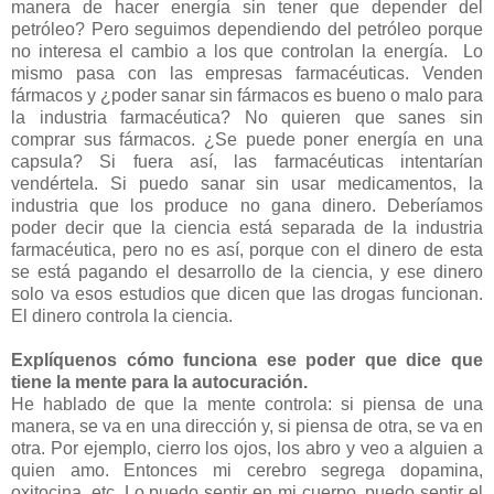
manera de hacer energía sin tener que depender del
petróleo? Pero seguimos dependiendo del petróleo porque
no interesa el cambio a los que controlan la energía. Lo
mismo pasa con las empresas farmacéuticas. Venden
fármacos y ¿poder sanar sin fármacos es bueno o malo para
la industria farmacéutica? No quieren que sanes sin
comprar sus fármacos. ¿Se puede poner energía en una
capsula? Si fuera así, las farmacéuticas intentarían
vendértela. Si puedo sanar sin usar medicamentos, la
industria que los produce no gana dinero. Deberíamos
poder decir que la ciencia está separada de la industria
farmacéutica, pero no es así, porque con el dinero de esta
se está pagando el desarrollo de la ciencia, y ese dinero
solo va esos estudios que dicen que las drogas funcionan.
El dinero controla la ciencia.
Explíquenos cómo funciona ese poder que dice que
tiene la mente para la autocuración.
He hablado de que la mente controla: si piensa de una
manera, se va en una dirección y, si piensa de otra, se va en
otra. Por ejemplo, cierro los ojos, los abro y veo a alguien a
quien amo. Entonces mi cerebro segrega dopamina,
oxitocina, etc. Lo puedo sentir en mi cuerpo, puedo sentir el