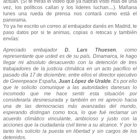
actúan. (Si te miras el vídeo que ya habrás visto más de una
vez, los políticos callan y los lideres luchan....). Mañana
lunes una rueda de prensa nos contará como está el
panorama.
Yo ya he escrito un correo al embajador danés en Madrid, te
paso datos por si te animas, copias o retocas y también
envías:
Apreciado embajador
D.
Lars Thuesen
, como
representante que usted es de su país, Dinamarca, le hago
llegar mi absoluto desacuerdo con la detención de tres
trabajadores de la justicia climática en un acto pacifíco el
pasado día 17 de diciembre, entre ellos el director ejecutivo
de Greenpeace España,
Juan López de Uralde
. Es por ello
que le solicito comunique a las autoridades danesas lo
incomodo que me hace sentir esta situación por
considerarla desmesurada y también en mi aprecio hacia
una de las democracias más avanzadas del mundo,
esperando distingan como toca, lo que fué reclamar un
acuerdo climático vinculante, ambicioso y justo con la
acciones que la ciudadanía civil tiene a su alcance. Y por lo
tanto les solicito la puesta en libertad y sin cargos de los
detenidos.