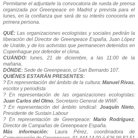
Permitame el adjuntarle la convocatoria de rueda de prensa
organizada por Greenpeace en Madrid y prevista para el
lunes, en la confianza que será de su interés conocerla en
primera persona.
QUÉ:
Las organizaciones ecologistas y sociales pedirán la
liberación del Director de Greenpeace España, Juan López
de Uralde, y de los activistas que permanecen detenidos en
Copenhague por defender el clima.
CUÁNDO:
lunes, 21 de diciembre, a las 11:00 de la
mañana.
DÓNDE:
Sede de Greenpeace, c/ San Bernardo 107.
QUIÉNES ESTARÁN PRESENTES:
? En representación del ámbito de la cultura:
Manuel Rivas
,
escritor y periodista
? En representación de las organizaciones ecologistas:
Juan Carlos del Olmo
, Secretario General de WWF.
? En representación del ámbito sindical:
Joaquín Nieto
,
Presidente de Sustain Labour
? En representación de Greenpeace:
Mario Rodríguez
,
Director de Campañas de Greenpeace España.
Más información:
Laura Pérez, coordinadora de
Comunicación de Greenpeace, 91 444 14 00 ó 626 99 82 51