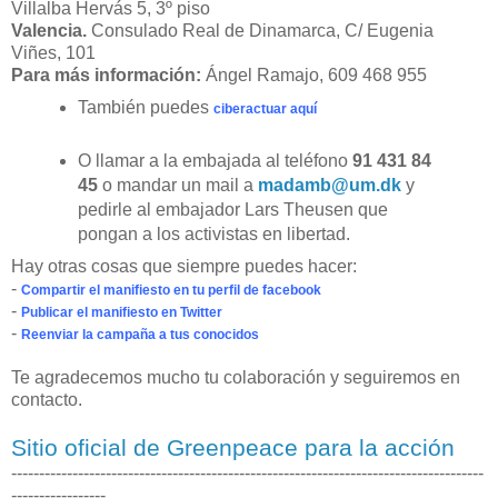
Villalba Hervás 5, 3º piso
Valencia.
Consulado Real de Dinamarca, C/ Eugenia
Viñes, 101
Para más información:
Ángel Ramajo, 609 468 955
También puedes
ciberactuar aquí
O llamar a la embajada al teléfono
91 431 84
45
o mandar un mail a
madamb@um.dk
y
pedirle al embajador Lars Theusen que
pongan a los activistas en libertad.
Hay otras cosas que siempre puedes hacer:
-
Compartir el manifiesto en tu perfil de facebook
-
Publicar el manifiesto en Twitter
-
Reenviar la campaña a tus conocidos
Te agradecemos mucho tu colaboración y seguiremos en
contacto.
Sitio oficial de Greenpeace para la acción
-------------------------------------------------------------------------------------
-----------------