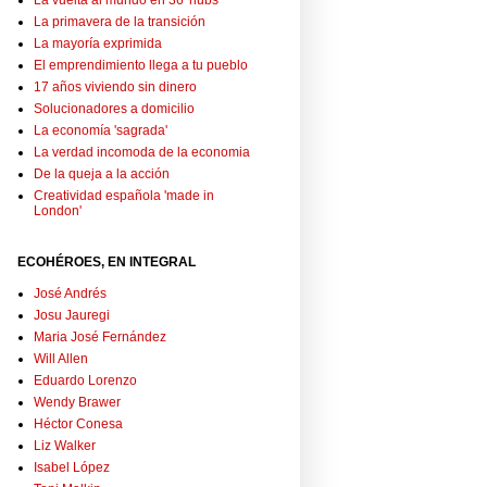
La vuelta al mundo en 36 'hubs'
La primavera de la transición
La mayoría exprimida
El emprendimiento llega a tu pueblo
17 años viviendo sin dinero
Solucionadores a domicilio
La economía 'sagrada'
La verdad incomoda de la economia
De la queja a la acción
Creatividad española 'made in
London'
ECOHÉROES, EN INTEGRAL
José Andrés
Josu Jauregi
Maria José Fernández
Will Allen
Eduardo Lorenzo
Wendy Brawer
Héctor Conesa
Liz Walker
Isabel López