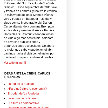
El Correo del Sol. Es autor de "La Vida
Simple". Desde septiembre de 2011 vive
y trabaja en Londres, y realiza la crónica
lo más verde del país. Manolo Vílchez
vive y trabaja en Balaguer - Lleida, y
sigue con su inseparable bici Dahon
Curve alternándola con una Brompton
en las idas y venidas diarias a Pamies
Horticoles SL. Comunicador en temas
de vida algo más sostenible, colabora
en diversas publicaciones y
organizaciones ecosociales. Colabora
lo mejor que sabe y puede, en el abrir
caminos hacia el vivir con el mejor, por
moderado, impacto ambiental posible.
Ver todo mi perfil
IDEAS ANTE LA CRISIS, CARLOS
FRESNEDA
La red de la gratitud
¿Para qué sirve la economía?
El poder de 'La Ajudada'
La economía solidaria
El futuro es colaborativo