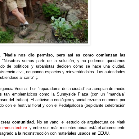
. "
Nadie nos dio permiso, pero así es como comienzan las
"Nosotros somos parte de la solución, y no podemos quedarnos
do de políticos y urbanistas deciden cómo se hace una ciudad.
tencia civil, ocupando espacios y reinventándolos. Las autoridades
ubiéndose al carro".ç
rgencia Vecinal. Los "reparadores de la ciudad" se apropian de medio
los tan emblemáticos como la Sunnyside Plaza (con un "mandala"
asor del tráfico). El activismo ecológico y social rezuma entonces por
do con el festival floral y con el Pedalpalooza (trepidante celebración
 crear comunidad.
No en vano, el estudio de arquitectura de Mark
ommunitecture
- y entre sus más recientes obras está el arborescente
nsagrado a la reconstrucción con materiales usados en EEUU.