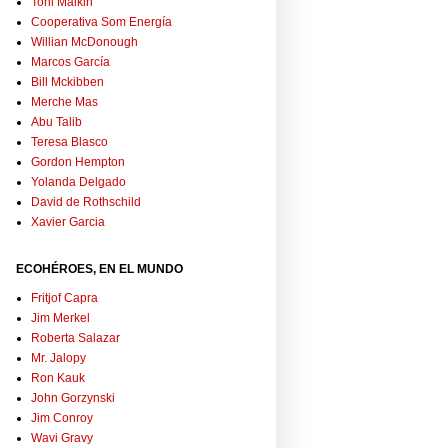
Toni Malkin
Cooperativa Som Energía
Willian McDonough
Marcos García
Bill Mckibben
Merche Mas
Abu Talib
Teresa Blasco
Gordon Hempton
Yolanda Delgado
David de Rothschild
Xavier Garcia
ECOHÉROES, EN EL MUNDO
Fritjof Capra
Jim Merkel
Roberta Salazar
Mr. Jalopy
Ron Kauk
John Gorzynski
Jim Conroy
Wavi Gravy