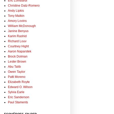
Eric Lombardi
Christine Datz-Romero
Andy Lipkis
Tony Malkin
Amory Lovins
William McDonough
Janine Benyus
Karim Rashid
Richard Louv
Courtney Hight
Aaron Naparstek
Brock Dolman
Lester Brown
Abu Talib
Owen Taylor
Patti Moreno
Elizabeth Royte
Edward O. Wilson
Sylvia Earle
Eric Sanderson
Paul Staments