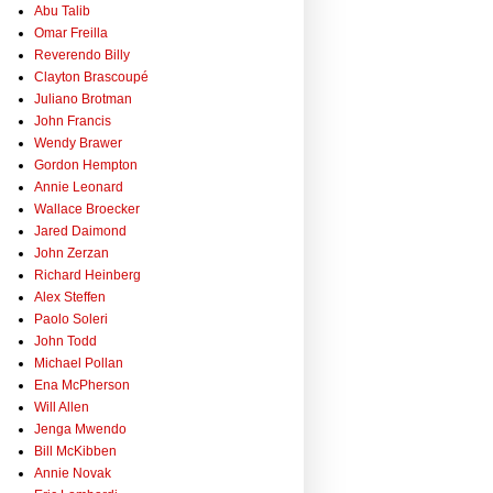
Abu Talib
Omar Freilla
Reverendo Billy
Clayton Brascoupé
Juliano Brotman
John Francis
Wendy Brawer
Gordon Hempton
Annie Leonard
Wallace Broecker
Jared Daimond
John Zerzan
Richard Heinberg
Alex Steffen
Paolo Soleri
John Todd
Michael Pollan
Ena McPherson
Will Allen
Jenga Mwendo
Bill McKibben
Annie Novak