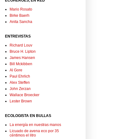
ECOHÉROES, EN RED
Mario Rosato
Birke Baerh
Anita Sancha
ENTREVISTAS
Richard Louv
Bruce H. Lipton
James Hansen
Bill Mckibben
Al Gore
Paul Ehrlich
Alex Steffen
John Zerzan
Wallace Broecker
Lester Brown
ECOLOGISTA EN BULLAS
La energía en nuestras manos
Licuado de avena eco por 35
céntimos el litro