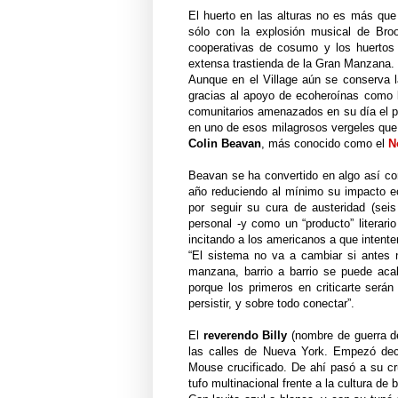
El huerto en las alturas no es más que
sólo con la explosión musical de Broo
cooperativas de cosumo y los huertos 
extensa trastienda de la Gran Manzana.
Aunque en el Village aún se conserva la
gracias al apoyo de ecoheroínas como la
comunitarios amenazados en su día el po
en uno de esos milagrosos vergeles que 
Colin Beavan
, más conocido como el
N
Beavan se ha convertido en algo así co
año reduciendo al mínimo su impacto eco
por seguir su cura de austeridad (sei
personal -y como un “producto” literari
incitando a los americanos a que intent
“El sistema no va a cambiar si antes
manzana, barrio a barrio se puede ac
porque los primeros en criticarte será
persistir, y sobre todo conectar”.
El
reverendo Billy
(nombre de guerra de
las calles de Nueva York. Empezó dec
Mouse crucificado. De ahí pasó a su cr
tufo multinacional frente a la cultura de b