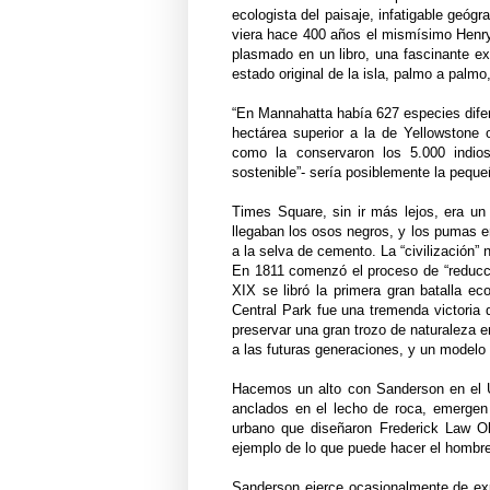
ecologista del paisaje, infatigable geóg
viera hace 400 años el mismísimo Henry
plasmado en un libro, una fascinante exp
estado original de la isla, palmo a pal
“En Mannahatta había 627 especies difer
hectárea superior a la de Yellowstone 
como la conservaron los 5.000 indio
sostenible”- sería posiblemente la pequ
Times Square, sin ir más lejos, era u
llegaban los osos negros, y los pumas e
a la selva de cemento. La “civilización” n
En 1811 comenzó el proceso de “reducción
XIX se libró la primera gran batalla eco
Central Park fue una tremenda victoria 
preservar una gran trozo de naturaleza 
a las futuras generaciones, y un modelo
Hacemos un alto con Sanderson en el Um
anclados en el lecho de roca, emergen 
urbano que diseñaron Frederick Law O
ejemplo de lo que puede hacer el hombre
Sanderson ejerce ocasionalmente de ex