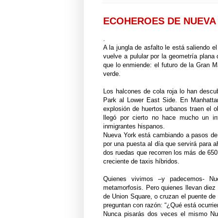
ECOHEROES DE NUEVA
.
A la jungla de asfalto le está saliendo e
vuelve a pulular por la geometría plana
que lo enmiende: el futuro de la Gran M
verde.
Los halcones de cola roja lo han descub
Park al Lower East Side. En Manhattan
explosión de huertos urbanos traen el o
llegó por cierto no hace mucho un int
inmigrantes hispanos.
Nueva York está cambiando a pasos de g
por una puesta al día que servirá para a
dos ruedas que recorren los más de 650 ki
creciente de taxis híbridos.
Quienes vivimos –y padecemos- Nu
metamorfosis. Pero quienes llevan diez
de Union Square, o cruzan el puente de 
preguntan con razón: “¿Qué está ocurrie
Nunca pisarás dos veces el mismo Nue