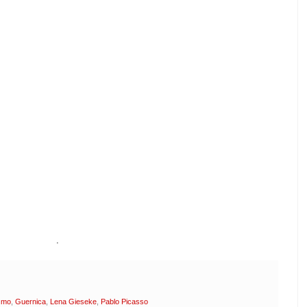
.
smo
,
Guernica
,
Lena Gieseke
,
Pablo Picasso