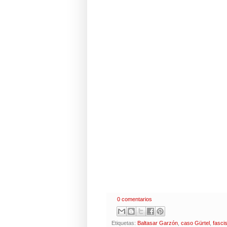
0 comentarios
Etiquetas:
Baltasar Garzón
,
caso Gürtel
,
fasci