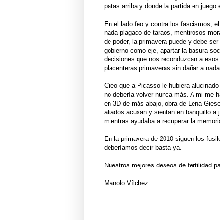
patas arriba y donde la partida en juego
En el lado feo y contra los fascismos, e
nada plagado de taraos, mentirosos moral
de poder, la primavera puede y debe ser 
gobierno como eje, apartar la basura soc
decisiones que nos reconduzcan a esos an
placenteras primaveras sin dañar a nada 
Creo que a Picasso le hubiera alucinado
no debería volver nunca más. A mi me h
en 3D de más abajo, obra de Lena Giesek
aliados acusan y sientan en banquillo a 
mientras ayudaba a recuperar la memoria
En la primavera de 2010 siguen los fusil
deberíamos decir basta ya.
Nuestros mejores deseos de fertilidad pa
Manolo Vílchez