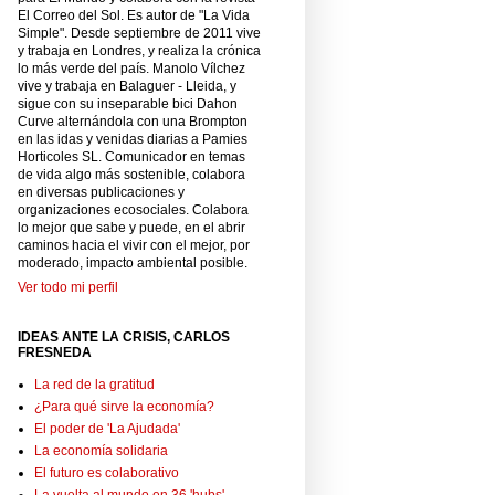
El Correo del Sol. Es autor de "La Vida
Simple". Desde septiembre de 2011 vive
y trabaja en Londres, y realiza la crónica
lo más verde del país. Manolo Vílchez
vive y trabaja en Balaguer - Lleida, y
sigue con su inseparable bici Dahon
Curve alternándola con una Brompton
en las idas y venidas diarias a Pamies
Horticoles SL. Comunicador en temas
de vida algo más sostenible, colabora
en diversas publicaciones y
organizaciones ecosociales. Colabora
lo mejor que sabe y puede, en el abrir
caminos hacia el vivir con el mejor, por
moderado, impacto ambiental posible.
Ver todo mi perfil
IDEAS ANTE LA CRISIS, CARLOS
FRESNEDA
La red de la gratitud
¿Para qué sirve la economía?
El poder de 'La Ajudada'
La economía solidaria
El futuro es colaborativo