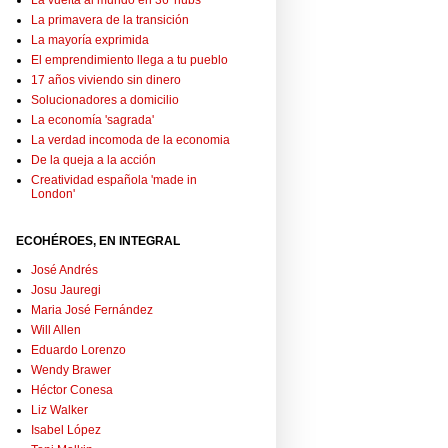
La vuelta al mundo en 36 'hubs'
La primavera de la transición
La mayoría exprimida
El emprendimiento llega a tu pueblo
17 años viviendo sin dinero
Solucionadores a domicilio
La economía 'sagrada'
La verdad incomoda de la economia
De la queja a la acción
Creatividad española 'made in
London'
ECOHÉROES, EN INTEGRAL
José Andrés
Josu Jauregi
Maria José Fernández
Will Allen
Eduardo Lorenzo
Wendy Brawer
Héctor Conesa
Liz Walker
Isabel López