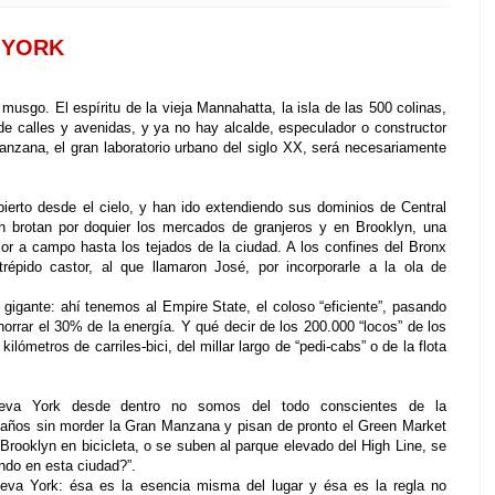
 YORK
l musgo. El espíritu de la vieja Mannahatta, la isla de las 500 colinas,
 de calles y avenidas, y ya no hay alcalde, especulador o constructor
anzana, el gran laboratorio urbano del siglo XX, será necesariamente
ierto desde el cielo, y han ido extendiendo sus dominios de Central
 brotan por doquier los mercados de granjeros y en Brooklyn, una
lor a campo hasta los tejados de la ciudad. A los confines del Bronx
répido castor, al que llamaron José, por incorporarle a la ola de
igante: ahí tenemos al Empire State, el coloso “eficiente”, pasando
horrar el 30% de la energía. Y qué decir de los 200.000 “locos” de los
lómetros de carriles-bici, del millar largo de “pedi-cabs” o de la flota
eva York desde dentro no somos del todo conscientes de la
 años sin morder la Gran Manzana y pisan de pronto el Green Market
Brooklyn en bicicleta, o se suben al parque elevado del High Line, se
ndo en esta ciudad?”.
va York: ésa es la esencia misma del lugar y ésa es la regla no