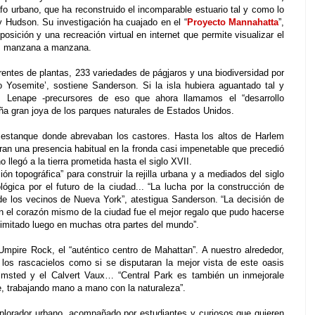
rafo urbano, que ha reconstruido el incomparable estuario tal y como lo
 Hudson. Su investigación ha cuajado en el “
Proyecto Mannahatta
”,
osición y una recreación virtual en internet que permite visualizar el
mo, manzana a manzana.
entes de plantas, 233 variedades de págjaros y una biodiversidad por
o Yosemite’, sostiene Sanderson. Si la isla hubiera aguantado tal y
s Lenape -precursores de eso que ahora llamamos el “desarrollo
eña gran joya de los parques naturales de Estados Unidos.
n estanque donde abrevaban los castores. Hasta los altos de Harlem
ran una presencia habitual en la fronda casi impenetable que precedió
o llegó a la tierra prometida hasta el siglo XVII.
 topográfica” para construir la rejilla urbana y a mediados del siglo
lógica por el futuro de la ciudad... “La lucha por la construcción de
de los vecinos de Nueva York”, atestigua Sanderson. “La decisión de
en el corazón mismo de la ciudad fue el mejor regalo que pudo hacerse
 imitado luego en muchas otra partes del mundo”.
pire Rock, el “auténtico centro de Mahattan”. A nuestro alrededor,
los rascacielos como si se disputaran la mejor vista de este oasis
lmsted y el Calvert Vaux… “Central Park es también un inmejorale
, trabajando mano a mano con la naturaleza”.
plorador urbano, acompañado por estudiantes y curiosos que quieren