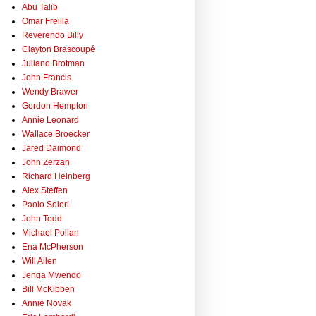
Abu Talib
Omar Freilla
Reverendo Billy
Clayton Brascoupé
Juliano Brotman
John Francis
Wendy Brawer
Gordon Hempton
Annie Leonard
Wallace Broecker
Jared Daimond
John Zerzan
Richard Heinberg
Alex Steffen
Paolo Soleri
John Todd
Michael Pollan
Ena McPherson
Will Allen
Jenga Mwendo
Bill McKibben
Annie Novak