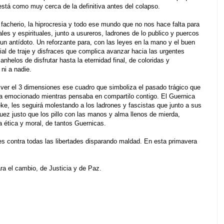
 está como muy cerca de la definitiva antes del colapso.
l facherio, la hiprocresia y todo ese mundo que no nos hace falta para
es y espirituales, junto a usureros, ladrones de lo publico y puercos
un antídoto. Un reforzante para, con las leyes en la mano y el buen
ial de traje y disfraces que complica avanzar hacia las urgentes
helos de disfrutar hasta la eternidad final, de coloridas y
ni a nadie.
 ver el 3 dimensiones ese cuadro que simboliza el pasado trágico que
a emocionado mientras pensaba en compartilo contigo. El Guernica
e, les seguirá molestando a los ladrones y fascistas que junto a sus
juez justo que los pillo con las manos y alma llenos de mierda,
 ética y moral, de tantos Guernicas.
es contra todas las libertades disparando maldad. En esta primavera
ra el cambio, de Justicia y de Paz.