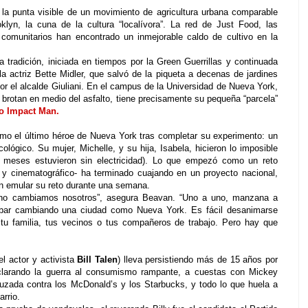
 la punta visible de un movimiento de agricultura urbana comparable
klyn, la cuna de la cultura “localívora”. La red de Just Food, las
comunitarios han encontrado un inmejorable caldo de cultivo en la
 tradición, iniciada en tiempos por la Green Guerrillas y continuada
 actriz Bette Midler, que salvó de la piqueta a decenas de jardines
r el alcalde Giuliani. En el campus de la Universidad de Nueva York,
brotan en medio del asfalto, tiene precisamente su pequeña “parcela”
o Impact Man.
mo el último héroe de Nueva York tras completar su experimento: un
lógico. Su mujer, Michelle, y su hija, Isabela, hicieron lo imposible
s meses estuvieron sin electricidad). Lo que empezó como un reto
o y cinematográfico- ha terminado cuajando en un proyecto nacional,
en emular su reto durante una semana.
 no cambiamos nosotros”, asegura Beavan. “Uno a uno, manzana a
abar cambiando una ciudad como Nueva York. Es fácil desanimarse
n tu familia, tus vecinos o tus compañeros de trabajo. Pero hay que
l actor y activista
Bill Talen
) lleva persistiendo más de 15 años por
larando la guerra al consumismo rampante, a cuestas con Mickey
uzada contra los McDonald’s y los Starbucks, y todo lo que huela a
arrio.