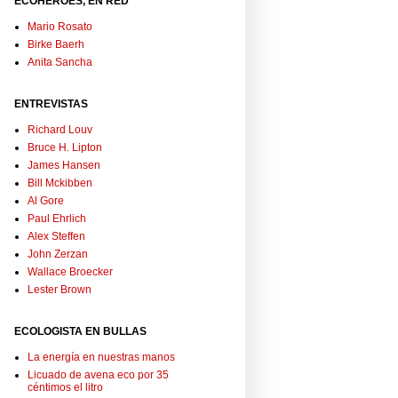
ECOHÉROES, EN RED
Mario Rosato
Birke Baerh
Anita Sancha
ENTREVISTAS
Richard Louv
Bruce H. Lipton
James Hansen
Bill Mckibben
Al Gore
Paul Ehrlich
Alex Steffen
John Zerzan
Wallace Broecker
Lester Brown
ECOLOGISTA EN BULLAS
La energía en nuestras manos
Licuado de avena eco por 35
céntimos el litro