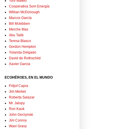
Toni Malkin
Cooperativa Som Energía
Willian McDonough
Marcos García
Bill Mckibben
Merche Mas
Abu Talib
Teresa Blasco
Gordon Hempton
Yolanda Delgado
David de Rothschild
Xavier Garcia
ECOHÉROES, EN EL MUNDO
Fritjof Capra
Jim Merkel
Roberta Salazar
Mr. Jalopy
Ron Kauk
John Gorzynski
Jim Conroy
Wavi Gravy