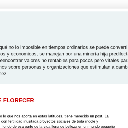
é no lo imposible en tiempos ordinarios se puede convertir
icos y economicos, se manejan por una minoría hija predilect
 reencontrar valores no rentables para pocos pero vitales pa
mos sobre personas y organizaciones que estimulan a camb
hez
E FLORECER
do lo que nos aporta en estas latitudes, tiene merecido un post. La
r con fertilidad inusitada proyectos sociales de toda índole y
 florido de esa parte de la vida llena de belleza en un mundo pequeño