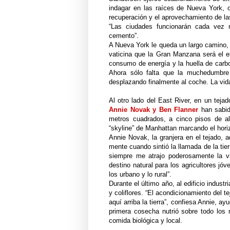
indagar en las raíces de Nueva York, 
recuperación y el aprovechamiento de las
“Las ciudades funcionarán cada vez 
cemento”.
A Nueva York le queda un largo camino, 
vaticina que la Gran Manzana será el e
consumo de energía y la huella de carbo
Ahora sólo falta que la muchedumbre
desplazando finalmente al coche. La vid
Al otro lado del East River, en un teja
Annie Novak y Ben Flanner
han sabido
metros cuadrados, a cinco pisos de altu
“skyline” de Manhattan marcando
el hori
Annie Novak, la granjera en el tejado, 
mente cuando sintió la llamada de la tie
siempre me atrajo poderosamente la v
destino natural para los agricultores jó
los urbano y lo rural”.
Durante el último año, al edificio indust
y coliflores. “El acondicionamiento del 
aquí arriba la tierra”, confiesa Annie, a
primera cosecha nutrió sobre todo los r
comida biológica y local.