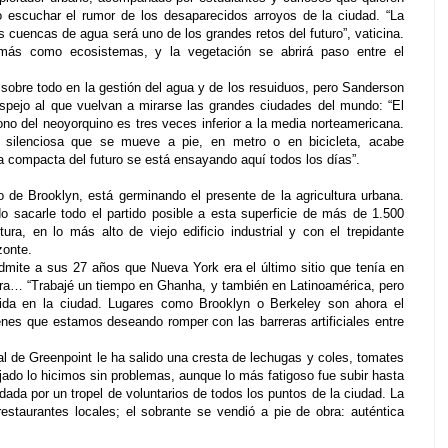
o escuchar el rumor de los desaparecidos arroyos de la ciudad. “La
 cuencas de agua será uno de los grandes retos del futuro”, vaticina.
más como ecosistemas, y la vegetación se abrirá paso entre el
sobre todo en la gestión del agua y de los resuiduos, pero Sanderson
spejo al que vuelvan a mirarse las grandes ciudades del mundo: “El
no del neoyorquino es tres veces inferior a la media norteamericana.
 silenciosa que se mueve a pie, en metro o en bicicleta, acabe
a compacta del futuro se está ensayando aquí todos los días”.
do de Brooklyn, está germinando el presente de la agricultura urbana.
 sacarle todo el partido posible a esta superficie de más de 1.500
ra, en lo más alto de viejo edificio industrial y con el trepidante
zonte.
admite a sus 27 años que Nueva York era el último sitio que tenía en
rra… “Trabajé un tiempo
en Ghanha, y también en Latinoamérica, pero
ida en la ciudad. Lugares como Brooklyn o Berkeley son ahora el
venes que estamos deseando romper con las barreras artificiales entre
rial de Greenpoint le ha salido una cresta de lechugas y coles, tomates
tejado lo hicimos sin problemas, aunque lo más fatigoso fue subir hasta
yudada por un tropel de voluntarios de todos los puntos de la ciudad. La
estaurantes locales; el sobrante se vendió a pie de obra: auténtica