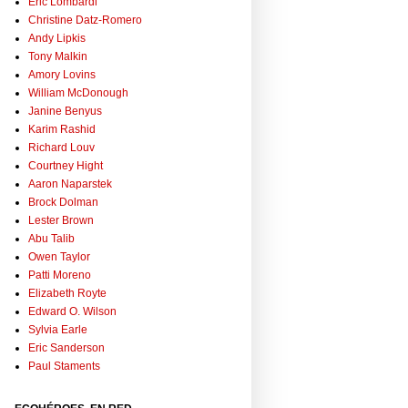
Eric Lombardi
Christine Datz-Romero
Andy Lipkis
Tony Malkin
Amory Lovins
William McDonough
Janine Benyus
Karim Rashid
Richard Louv
Courtney Hight
Aaron Naparstek
Brock Dolman
Lester Brown
Abu Talib
Owen Taylor
Patti Moreno
Elizabeth Royte
Edward O. Wilson
Sylvia Earle
Eric Sanderson
Paul Staments