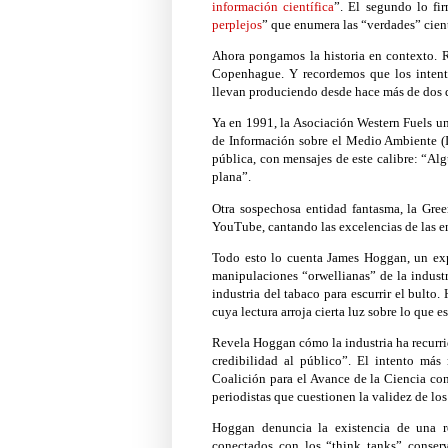
información científica
”
. El segundo lo fi
perplejos
” que enumera las “verdades” cient
Ahora pongamos la historia en contexto. 
Copenhague. Y recordemos que los intentos
llevan produciendo desde hace más de dos dé
Ya en 1991, la Asociación Western Fuels u
de Información sobre el Medio Ambiente (I
pública, con mensajes de este calibre: “Alg
plana”.
Otra sospechosa entidad fantasma, la Gre
YouTube, cantando las excelencias de las em
Todo esto lo cuenta James Hoggan, un exp
manipulaciones “orwellianas” de la industr
industria del tabaco para escurrir el bult
cuya lectura arroja cierta luz sobre lo que e
Revela Hoggan cómo la industria ha recurrid
credibilidad al público”. El intento más
Coalición para el Avance de la Ciencia co
periodistas que cuestionen la validez de los
Hoggan denuncia la existencia de una 
conectados con los “think tanks” conse