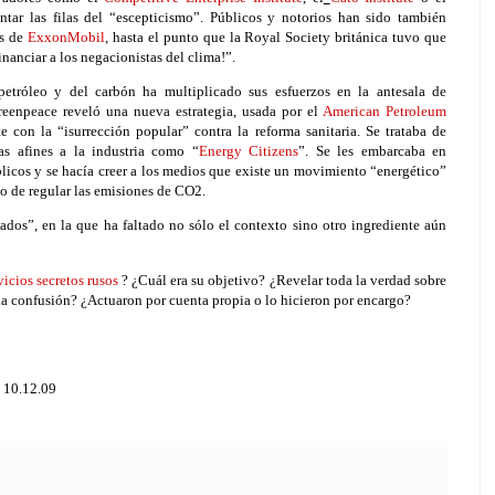
ntar las filas del “escepticismo”. Públicos y notorios han sido también
os de
ExxonMobil
, hasta el punto que la Royal Society británica tuvo que
nanciar a los negacionistas del clima!”.
petróleo y del carbón ha multiplicado sus esfuerzos en la antesala de
eenpeace reveló una nueva estrategia, usada por el
American Petroleum
 con la “isurrección popular” contra la reforma sanitaria. Se trataba de
as afines a la industria como “
Energy Citizens
”
. Se les embarcaba en
licos y se hacía creer a los medios que existe un movimiento “energético”
o de regular las emisiones de CO2.
eados”, en la que ha faltado no sólo el contexto sino otro ingrediente aún
vicios secretos rusos
? ¿Cuál era su objetivo? ¿Revelar toda la verdad sobre
la confusión? ¿Actuaron por cuenta propia o lo hicieron por encargo?
l 10.12.09