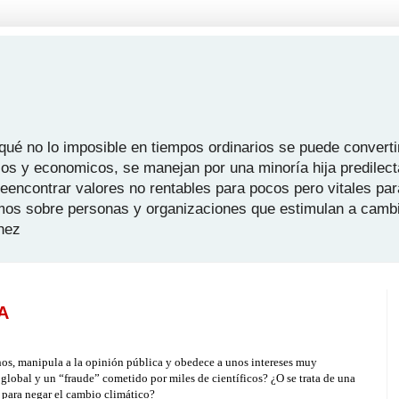
é no lo imposible en tiempos ordinarios se puede convertir
icos y economicos, se manejan por una minoría hija predilect
 reencontrar valores no rentables para pocos pero vitales pa
mos sobre personas y organizaciones que estimulan a camb
hez
A
os, manipula a la opinión pública y obedece a unos intereses muy
lobal y un “fraude” cometido por miles de científicos? ¿O se trata de una
 para negar el cambio climático?