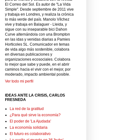
El Correo del Sol. Es autor de "La Vida
Simple". Desde septiembre de 2011 vive
y trabaja en Londres, y realiza la crónica
lo más verde del país. Manolo Vílchez
vive y trabaja en Balaguer - Lleida, y
sigue con su inseparable bici Dahon
Curve alternándola con una Brompton
en las idas y venidas diarias a Pamies
Horticoles SL. Comunicador en temas
de vida algo más sostenible, colabora
en diversas publicaciones y
organizaciones ecosociales. Colabora
lo mejor que sabe y puede, en el abrir
caminos hacia el vivir con el mejor, por
moderado, impacto ambiental posible.
Ver todo mi perfil
IDEAS ANTE LA CRISIS, CARLOS
FRESNEDA
La red de la gratitud
¿Para qué sirve la economía?
El poder de 'La Ajudada'
La economía solidaria
El futuro es colaborativo