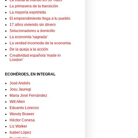
La vuelta al mundo en 36 'hubs'
La primavera de la transición
La mayoría exprimida
El emprendimiento llega a tu pueblo
17 años viviendo sin dinero
Solucionadores a domicilio
La economía 'sagrada'
La verdad incomoda de la economia
De la queja a la acción
Creatividad española 'made in
London'
ECOHÉROES, EN INTEGRAL
José Andrés
Josu Jauregi
Maria José Fernández
Will Allen
Eduardo Lorenzo
Wendy Brawer
Héctor Conesa
Liz Walker
Isabel López