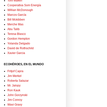
Toni Malkin
Cooperativa Som Energía
Willian McDonough
Marcos García
Bill Mckibben
Merche Mas
Abu Talib
Teresa Blasco
Gordon Hempton
Yolanda Delgado
David de Rothschild
Xavier Garcia
ECOHÉROES, EN EL MUNDO
Fritjof Capra
Jim Merkel
Roberta Salazar
Mr. Jalopy
Ron Kauk
John Gorzynski
Jim Conroy
Wavi Gravy