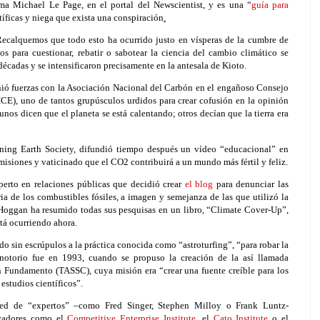
rma Michael Le Page, en el portal del Newscientist, y es una “
guía para
íficas y niega que exista una conspiración
.
Recalquemos que todo esto ha ocurrido justo en vísperas de la cumbre de
 para cuestionar, rebatir o sabotear la ciencia del cambio climático se
cadas y se intensificaron precisamente en la antesala de Kioto.
nió fuerzas con la Asociación Nacional del Carbón en el engañoso Consejo
CE), uno de tantos grupúsculos urdidos para crear cofusión en la opinión
unos dicen que el planeta se está calentando; otros decían que la tierra era
ening Earth Society, difundió tiempo después un vídeo “educacional” en
isiones y vaticinado que el CO2 contribuirá a un mundo más fértil y feliz.
erto en relaciones públicas que decidió crear
el blog
para denunciar las
ia de los combustibles fósiles, a imagen y semejanza de las que utilizó la
o. Hoggan ha resumido todas sus pesquisas en un libro, “Climate Cover-Up”,
stá ocurriendo ahora.
o sin escrúpulos a la práctica conocida como “astroturfing”, “para robar la
 notorio fue en 1993, cuando se propuso la creación de la así llamada
n Fundamento (TASSC), cuya misión era “crear una fuente creíble para los
 estudios científicos”.
red de “expertos” –como Fred Singer, Stephen Milloy o Frank Luntz-
rvadores como el
Competitive Enterprise Institute
, el
Cato Institute
o el