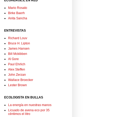
ECOHÉROES, EN RED
Mario Rosato
Birke Baerh
Anita Sancha
ENTREVISTAS
Richard Louv
Bruce H. Lipton
James Hansen
Bill Mckibben
Al Gore
Paul Ehrlich
Alex Steffen
John Zerzan
Wallace Broecker
Lester Brown
ECOLOGISTA EN BULLAS
La energía en nuestras manos
Licuado de avena eco por 35
céntimos el litro