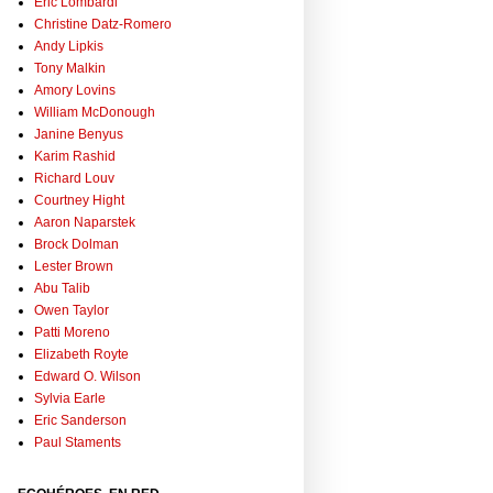
Eric Lombardi
Christine Datz-Romero
Andy Lipkis
Tony Malkin
Amory Lovins
William McDonough
Janine Benyus
Karim Rashid
Richard Louv
Courtney Hight
Aaron Naparstek
Brock Dolman
Lester Brown
Abu Talib
Owen Taylor
Patti Moreno
Elizabeth Royte
Edward O. Wilson
Sylvia Earle
Eric Sanderson
Paul Staments