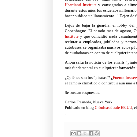
Heartland Institute
y consagrados a alime
durante estos años los esfuerzos millonari
hacer público un llamamiento: “¡Dejen de fi
Lejos de bajar la guardia, el lobby del 
Copenhague. El pasado mes de agosto, Gr
Institute
y que coincidió nada casualmente
reclutar a empleados, jubilados y person
autobuses, se organizaba masivos actos púb
de ciudadanos en contra de cualquier intent
Ahora salta la noticia de los emails “pirat
más fundamental en cualquier información:
¿Quiénes son los “piratas”? ¿
Fueron los ser
el cambio climático o contribuir aún más a 
Se buscan respuestas.
Carlos Fresneda, Nueva York
Pubicado en blog
Crónicas desde EE.UU
, e
.