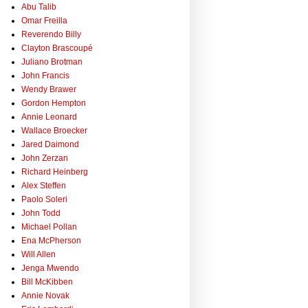
Abu Talib
Omar Freilla
Reverendo Billy
Clayton Brascoupé
Juliano Brotman
John Francis
Wendy Brawer
Gordon Hempton
Annie Leonard
Wallace Broecker
Jared Daimond
John Zerzan
Richard Heinberg
Alex Steffen
Paolo Soleri
John Todd
Michael Pollan
Ena McPherson
Will Allen
Jenga Mwendo
Bill McKibben
Annie Novak