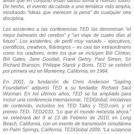
áreas que en conjunto están dando forma a nuestro futuro.
De hecho, el evento da cabida a una temática más amplia,
mostrando “ideas que merecen la pena” de cualquier otra
disciplina.
Los asistentes a las conferencias TED las denominan “el
mejor balneario del cerebro” y “un viaje de cuatro días al
futuro”. Los asistentes, de perfil muy variado – ejecutivos,
científicos, creativos, filántropos – es casi tan extraordinario
como los oradores, entre los que se incluyen Bill Clinton,
Bill Gates, Jane Goodall, Frank Gehry, Paul Simon, Sir
Richard Branson, Philippe Starck y Bono. TED se celebró
por primera vez en Monterrey, California, en 1984.
En 2001, la fundación de Chris Anderson “Sapling
Foundation” adquirió TED a su fundador, Richard Saul
Wurman. En los últimos años, TED se ha ampliado para
incluir una conferencia internacional, TEDGlobal; iniciativas
de contenido, incluidos los TED Talks y TED.com, y el
premio TED. TED2010, “Lo que el mundo necesita ahora,”
se celebrará del 9 al 13 de Febrero de 2010, en Long
Beach, California, con un evento de transmisión simultánea
en Palm Springs, California. TEDGlobal 2009, “La sustancia