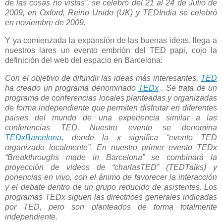
de las cosas no vistas”, se celebró del 21 al 24 de Julio de
2009, en Oxford, Reino Unido (UK) y TEDIndia se celebró
en noviembre de 2009.
Y ya comienzada la expansión de las buenas ideas, llega a
nuestros lares un evento embrión del TED papi, cojo la
definición del web del espacio en Barcelona:
Con el objetivo de difundir las ideas más interesantes,
TED
ha creado un programa denominado
TEDx
. Se trata de un
programa de conferencias locales planteadas y organizadas
de forma independiente que permiten disfrutar en diferentes
paises del mundo de una experiencia similar a las
conferencias TED. Nuestro evento se denomina
TEDxBarcelona
, donde la x signifíca “evento TED
organizado localmente”. En nuestro primer evento TEDx
“Breakthroughs made in Barcelona” se combinará la
proyección de videos de “charlasTED” (TEDTalks) y
ponencias en vivo, con el ánimo de favorecer la interacción
y el debate dentro de un grupo reducido de asistentes. Los
programas TEDx siguen las directrices generales indicadas
por TED, pero son planteados de forma totalmente
independiente.