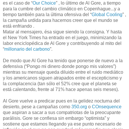
es el caso de “
Our Choice
”
, lo último de Al Gore, a tiempo
para la cumbre del cambio climático en Copenhague...y a
tiempo también para la última ofensiva del “
Global Cooling
” ,
la campaña urdida para hacernos creer que el mundo se
está enfriando .
Matar al mensajero, ésa sigue siendo la consigna. Y hasta
el New York Times ha entrado en el juego, minimizando la
labor enciclopédica de Al Gore y contribuyendo al mito del
“
millonario del carbono
”.
De modo que Al Gore ha tenido que ponerse de nuevo a la
defensiva (“Pongo mi dinero donde pongo mis valores”)
mientras su mensaje queda diluido entre el ruido mediático
y los americanos siguen atrapados entre el escepticismo y
la complacencia (tan sólo el 52% cree que el planeta se
está calentando, frente al 71% hace apenas seis meses).
Al Gore vuelve a predicar pues en la gelidez nocturna del
desierto, pese a campañas como
350.org
o
COnsequence
que aspiran a sacar a sus compatriotas de la preocupante
parálisis. Gore se confiesa sin embargo “optimista” y
sostiene que estamos llegando ya ese punto necesario de