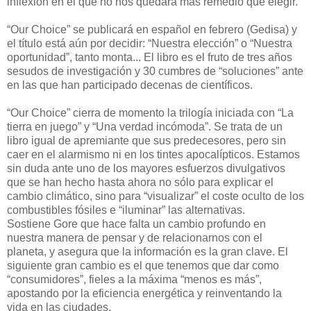
inflexión en el que no nos quedará más remedio que elegir.
“Our Choice” se publicará en español en febrero (Gedisa) y
el título está aún por decidir: “Nuestra elección” o “Nuestra
oportunidad”, tanto monta... El libro es el fruto de tres años
sesudos de investigación y 30 cumbres de “soluciones” ante
en las que han participado decenas de científicos.
“Our Choice” cierra de momento la trilogía iniciada con “La
tierra en juego” y “Una verdad incómoda”. Se trata de un
libro igual de apremiante que sus predecesores, pero sin
caer en el alarmismo ni en los tintes apocalípticos. Estamos
sin duda ante uno de los mayores esfuerzos divulgativos
que se han hecho hasta ahora no sólo para explicar el
cambio climático, sino para “visualizar” el coste oculto de los
combustibles fósiles e “iluminar” las alternativas.
Sostiene Gore que hace falta un cambio profundo en
nuestra manera de pensar y de relacionarnos con el
planeta, y asegura que la información es la gran clave. El
siguiente gran cambio es el que tenemos que dar como
“consumidores”, fieles a la máxima “menos es más”,
apostando por la eficiencia energética y reinventando la
vida en las ciudades.