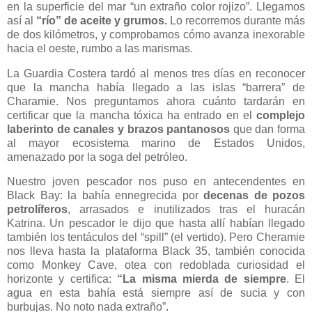
en la superficie del mar “un extraño color rojizo”. Llegamos
así al
“río” de aceite y grumos.
Lo recorremos durante más
de dos kilómetros, y comprobamos cómo avanza inexorable
hacia el oeste, rumbo a las marismas.
La Guardia Costera tardó al menos tres días en reconocer
que la mancha había llegado a las islas “barrera” de
Charamie. Nos preguntamos ahora cuánto tardarán en
certificar que la mancha tóxica ha entrado en el
complejo
laberinto de canales y brazos pantanosos
que dan forma
al mayor ecosistema marino de Estados Unidos,
amenazado por la soga del petróleo.
Nuestro joven pescador nos puso en antecendentes en
Black Bay: la bahía ennegrecida por
decenas de pozos
petrolíferos
, arrasados e inutilizados tras el huracán
Katrina. Un pescador le dijo que hasta allí habían llegado
también los tentáculos del “spill” (el vertido). Pero Cheramie
nos lleva hasta la plataforma Black 35, también conocida
como Monkey Cave, otea con redoblada curiosidad el
horizonte y certifica:
“La misma mierda de siempre
. El
agua en esta bahía está siempre así de sucia y con
burbujas. No noto nada extraño”.