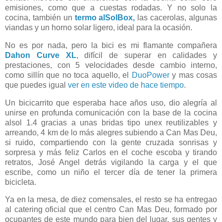
emisiones, como que a cuestas rodadas. Y no solo la
cocina, también un
termo alSolBox,
las cacerolas, algunas
viandas y un horno solar ligero, ideal para la ocasión.
No es por nada, pero la bici es mi flamante compañera
Dahon Curve XL
, difícil de superar en calidades y
prestaciones, con 5 velocidades desde cambio interno,
como sillín que no toca aquello, el
DuoPower
y mas cosas
que puedes igual
ver en este video de hace tiempo
.
Un bicicarrito que esperaba hace años uso, dio alegría al
unirse en profunda comunicación con la base de la cocina
alsol 1.4 gracias a unas bridas tipo unex reutilizables y
arreando, 4 km de lo más alegres subiendo a Can Mas Deu,
si ruido, compartiendo con la gente cruzada sonrisas y
sorpresa y más feliz Carlos en el coche escoba y tirando
retratos, José Angel detrás vigilando la carga y el que
escribe, como un niño el tercer día de tener la primera
bicicleta.
Ya en la mesa, de diez comensales, el resto se ha entregao
al catering oficial que el centro Can Mas Deu, formado por
ocupantes de este mundo para bien del lugar, sus gentes y