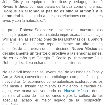
John Otis y un equipo de científicos y pedagogos fundó
Rivers & Birds, con ese pájaro de la paz como emblema...
"
Porque en el fondo la paz no es sino la armonía y la
serenidad
trasplantada a nuestras relaciones con los seres
vivos y con la naturaleza".
La propia Roberta Salazar se convierte ante nuestros ojos
en mujer pájaro en nuestra subida improvisada hasta el lago
Williams, en las estribaciones de las Montañas de la Sangre
de Cristo, que cobran repentinamente un aire alpino
después de la travesía del alto desierto.
Nuevo México es
decididamente un territorio proclive a las ensoñaciones
.
No es extraño que Georgia O´Keeffe (y últimamente Julia
Roberts) decidiera echar raíces en estas tierras.
No es difícil imaginar las "aventuras" de los niños de Taos y
Arroyo Seco, convertidos en ornitólogos con prismáticos por
nueve días. O recorriendo como auténticos exploradores los
ríos hasta el mismo nacimiento. O midiendo la calidad del
agua, ese maná tan venerado en
Nuevo México
, donde
persiste al cabo de más de cinco siglos la cultura de las
acequias, acaso el mejor legado de la "ocupación"
española...