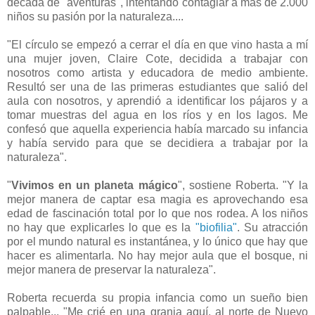
década de "aventuras", intentando contagiar a más de 2.000
niños su pasión por la naturaleza....
"El círculo se empezó a cerrar el día en que vino hasta a mí
una mujer joven, Claire Cote, decidida a trabajar con
nosotros como artista y educadora de medio ambiente.
Resultó ser una de las primeras estudiantes que salió del
aula con nosotros, y aprendió a identificar los pájaros y a
tomar muestras del agua en los ríos y en los lagos. Me
confesó que aquella experiencia había marcado su infancia
y había servido para que se decidiera a trabajar por la
naturaleza".
"
Vivimos en un planeta mágico
", sostiene Roberta. "Y la
mejor manera de captar esa magia es aprovechando esa
edad de fascinación total por lo que nos rodea. A los niños
no hay que explicarles lo que es la
"biofilia"
. Su atracción
por el mundo natural es instantánea, y lo único que hay que
hacer es alimentarla. No hay mejor aula que el bosque, ni
mejor manera de preservar la naturaleza".
Roberta recuerda su propia infancia como un sueño bien
palpable... "Me crié en una granja aquí, al norte de Nuevo