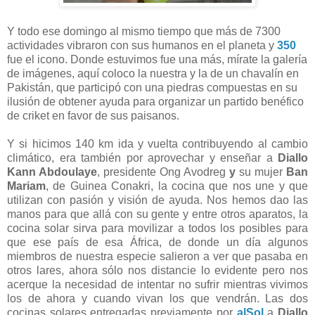
Y todo ese domingo al mismo tiempo que más de 7300
actividades vibraron con sus humanos en el planeta y
350
fue el icono. Donde estuvimos fue una más, mírate la galería
de imágenes, aquí coloco la nuestra y la de un chavalín en
Pakistán, que participó con una piedras compuestas en su
ilusión de obtener ayuda para organizar un partido benéfico
de criket en favor de sus paisanos.
Y si hicimos 140 km ida y vuelta contribuyendo al cambio
climático, era también por aprovechar y enseñar a
Diallo
Kann Abdoulaye
, presidente Ong Avodreg
y
su mujer
Ban
Mariam
, de Guinea Conakri, la cocina que nos une y que
utilizan con pasión y visión de ayuda. Nos hemos dao las
manos para que allá con su gente y entre otros aparatos, la
cocina solar sirva para movilizar a todos los posibles para
que ese país de esa África, de donde un día algunos
miembros de nuestra especie salieron a ver que pasaba en
otros lares, ahora sólo nos distancie lo evidente pero nos
acerque la necesidad de intentar no sufrir mientras vivimos
los de ahora y cuando vivan los que vendrán. Las dos
cocinas solares entregadas previamente por
alSol
a
Diallo