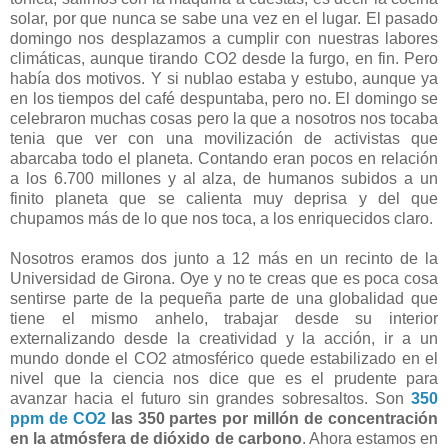
solar, por que nunca se sabe una vez en el lugar. El pasado
domingo nos desplazamos a cumplir con nuestras labores
climáticas, aunque tirando CO2 desde la furgo, en fin. Pero
había dos motivos. Y si nublao estaba y estubo, aunque ya
en los tiempos del café despuntaba, pero no. El domingo se
celebraron muchas cosas pero la que a nosotros nos tocaba
tenia que ver con una movilización de activistas que
abarcaba todo el planeta. Contando eran pocos en relación
a los 6.700 millones y al alza, de humanos subidos a un
finito planeta que se calienta muy deprisa y del que
chupamos más de lo que nos toca, a los enriquecidos claro.
Nosotros eramos dos junto a 12 más en un recinto de la
Universidad de Girona. Oye y no te creas que es poca cosa
sentirse parte de la pequeña parte de una globalidad que
tiene el mismo anhelo, trabajar desde su interior
externalizando desde la creatividad y la acción, ir a un
mundo donde el CO2 atmosférico quede estabilizado en el
nivel que la ciencia nos dice que es el prudente para
avanzar hacia el futuro sin grandes sobresaltos. Son
350
ppm de CO2
las 350 partes por millón de concentración
en la atmósfera de dióxido de carbono
. Ahora estamos en