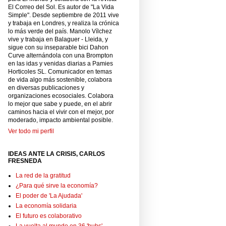
El Correo del Sol. Es autor de "La Vida
Simple". Desde septiembre de 2011 vive
y trabaja en Londres, y realiza la crónica
lo más verde del país. Manolo Vílchez
vive y trabaja en Balaguer - Lleida, y
sigue con su inseparable bici Dahon
Curve alternándola con una Brompton
en las idas y venidas diarias a Pamies
Horticoles SL. Comunicador en temas
de vida algo más sostenible, colabora
en diversas publicaciones y
organizaciones ecosociales. Colabora
lo mejor que sabe y puede, en el abrir
caminos hacia el vivir con el mejor, por
moderado, impacto ambiental posible.
Ver todo mi perfil
IDEAS ANTE LA CRISIS, CARLOS
FRESNEDA
La red de la gratitud
¿Para qué sirve la economía?
El poder de 'La Ajudada'
La economía solidaria
El futuro es colaborativo