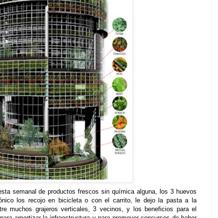
esta semanal de productos frescos sin química alguna, los 3 huevos
ico los recojo en bicicleta o con el carrito, le dejo la pasta a la
tre muchos grajeros verticales, 3 vecinos, y los beneficios para el
ara amortizar la infraestructura y para promover concursos de haber