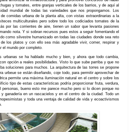
hugas y tomates, entre granjas verticales de los barrios, y de aquí al
sidad mundial de todas las variedades que nos propongamos. Los
 de comidas urbana de la planta alta, con vistas extraordinarias a la
xiteces multiculturales pero sobre todo los codiciados tomates de la
ás por las corrientes de aire, tienen un sabor que levanta pasiones
omando nota. Y si sobran recursos pues estos a seguir fomentando el
ido como silvestre humanizado en todas las ciudades donde sea reto
de los platos y con ello sea más agradable vivir, comer, respirar y
ar el mundo por completo.
as urbanas se ha hablado mucho y bien, y ahora que todo cambia,
con opción a reales posibilidades. Visto lo que sube parriba y que no
riba soluciones para muchos. La arquitectura de las torres se propone
ra urbeue se están diseñando, coje todo, para permitir aprovechar de
drica permite una máxima iluminación natural en el centro y sobre los
ficio tipo de estas características podría proporcionar fruta, verdura,
l personas, bueno esto me parece mucho pero si lo dicen porque no
 y ganadería en un rascacielos y en el centro de la ciudad. Todo un
cnopesimistas y toda una ventaja de calidad de vida y ecoactivismos
o.