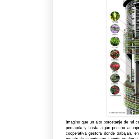
Imagino que un alto porcetanje de mi c
percapita y hasta algún pescao acuapón
cooperativa gestora donde trabajan, en
reparto de excedentes cuando se den y p