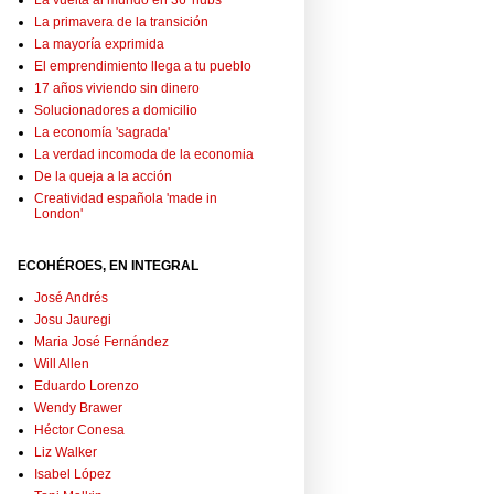
La vuelta al mundo en 36 'hubs'
La primavera de la transición
La mayoría exprimida
El emprendimiento llega a tu pueblo
17 años viviendo sin dinero
Solucionadores a domicilio
La economía 'sagrada'
La verdad incomoda de la economia
De la queja a la acción
Creatividad española 'made in
London'
ECOHÉROES, EN INTEGRAL
José Andrés
Josu Jauregi
Maria José Fernández
Will Allen
Eduardo Lorenzo
Wendy Brawer
Héctor Conesa
Liz Walker
Isabel López