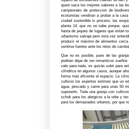
quien saca los mejores sabores a las lec
campeonato de proteccion de biodiver
ecoturistas vendrían a probar a la casa
ciudad sostenible in process, las exqui
planta 14, que no se sabe porque, quiz
hasta de jeques de lugares que están t
urbanismo salvaje pero esta vez entend
producir el máximo de alimentos cerca 
sentirse fuertes ante los retos de cambi
Que no es posible, pues de las granj
podrian dejar de ser romanticos sueños 
vale para nada, es quizás subir para ar
cilíndrica en algunos casos, aunque aho
forma más eficiente el espacio. La cilín
cultivos los expertos estiman que un edi
agua, pescado y carne para unas 50 mi
suponerlo. Toda una granja con cultivos
schok para los alergicos a la urbe y te
para los demasiados urbanos, por que n