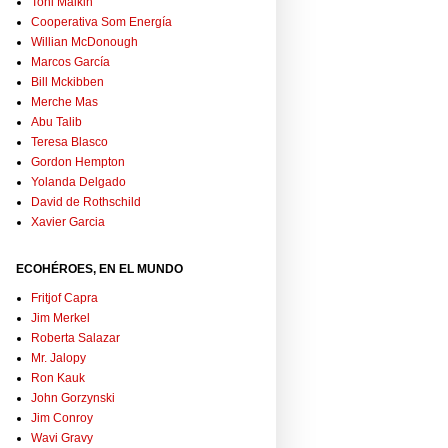
Toni Malkin
Cooperativa Som Energía
Willian McDonough
Marcos García
Bill Mckibben
Merche Mas
Abu Talib
Teresa Blasco
Gordon Hempton
Yolanda Delgado
David de Rothschild
Xavier Garcia
ECOHÉROES, EN EL MUNDO
Fritjof Capra
Jim Merkel
Roberta Salazar
Mr. Jalopy
Ron Kauk
John Gorzynski
Jim Conroy
Wavi Gravy