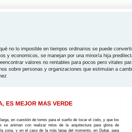
é no lo imposible en tiempos ordinarios se puede convertir
icos y economicos, se manejan por una minoría hija predilect
 reencontrar valores no rentables para pocos pero vitales pa
mos sobre personas y organizaciones que estimulan a camb
hez
A, ES MEJOR MAS VERDE
larga, en cuestión de torres para el sueño de tocar el cielo, y que los
 se animan con realizar retos de la arquitectura para gloria de
e la zona, y en el caso de la más larga del momento, en Dubai, para