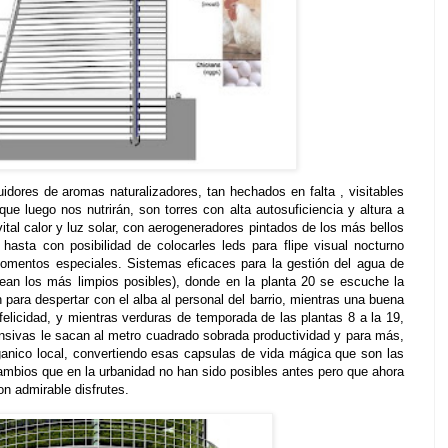
uidores de aromas naturalizadores, tan hechados en falta , visitables
que luego nos nutrirán, son torres con alta autosuficiencia y altura a
ital calor y luz solar, con aerogeneradores pintados de los más bellos
asta con posibilidad de colocarles leds para flipe visual nocturno
momentos especiales. Sistemas eficaces para la gestión del agua de
sean los más limpios posibles), donde en la planta 20 se escuche la
n para despertar con el alba al personal del barrio, mientras una buena
elicidad, y mientras verduras de temporada de las plantas 8 a la 19,
ensivas le sacan al metro cuadrado sobrada productividad y para más,
anico local, convertiendo esas capsulas de vida mágica que son las
cambios que en la urbanidad no han sido posibles antes pero que ahora
n admirable disfrutes.