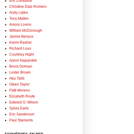
Eric Lombardi
Christine Datz-Romero
Andy Lipkis
Tony Malkin
Amory Lovins
William McDonough
Janine Benyus
Karim Rashid
Richard Louv
Courtney Hight
Aaron Naparstek
Brock Dolman
Lester Brown
Abu Talib
Owen Taylor
Patti Moreno
Elizabeth Royte
Edward O. Wilson
Sylvia Earle
Eric Sanderson
Paul Staments