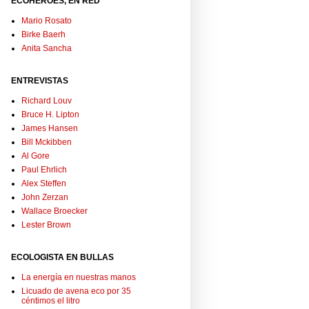
ECOHÉROES, EN RED
Mario Rosato
Birke Baerh
Anita Sancha
ENTREVISTAS
Richard Louv
Bruce H. Lipton
James Hansen
Bill Mckibben
Al Gore
Paul Ehrlich
Alex Steffen
John Zerzan
Wallace Broecker
Lester Brown
ECOLOGISTA EN BULLAS
La energía en nuestras manos
Licuado de avena eco por 35
céntimos el litro