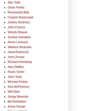
Abu Talib
Omar Freilla
Reverendo Billy
Clayton Brascoupé
Juliano Brotman
John Francis
Wendy Brawer
Gordon Hempton
Annie Leonard
Wallace Broecker
Jared Daimond
John Zerzan
Richard Heinberg
Alex Steffen
Paolo Soleri
John Todd
Michael Pollan
Ena McPherson
Will Allen
Jenga Mwendo
Bill McKibben
Annie Novak