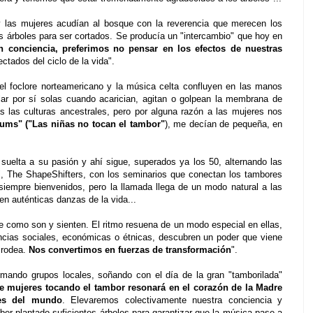
 las mujeres acudían al bosque con la reverencia que merecen los
s árboles para ser cortados. Se producía un "intercambio" que hoy en
n conciencia, preferimos no pensar en los efectos de nuestras
tados del ciclo de la vida".
, el foclore norteamericano y la música celta confluyen en las manos
ar por sí solas cuando acarician, agitan o golpean la membrana de
s las culturas ancestrales, pero por alguna razón a las mujeres nos
rums" ("Las niñas no tocan el tambor"
), me decían de pequeña, en
 suelta a su pasión y ahí sigue, superados ya los 50, alternando las
l", The ShapeShifters, con los seminarios que conectan los tambores
siempre bienvenidos, pero la llamada llega de un modo natural a las
en auténticas danzas de la vida...
e como son y sienten. El ritmo resuena de un modo especial en ellas,
encias sociales, económicas o étnicas, descubren un poder que viene
 rodea.
Nos convertimos en fuerzas de transformación
".
rmando grupos locales, soñando con el día de la gran "tamborilada"
e mujeres tocando el tambor resonará en el corazón de la Madre
res del mundo
. Elevaremos colectivamente nuestra conciencia y
er plantado suficientes árboles para garantizar que la música pase a