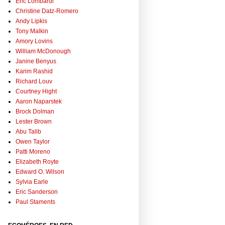
Eric Lombardi
Christine Datz-Romero
Andy Lipkis
Tony Malkin
Amory Lovins
William McDonough
Janine Benyus
Karim Rashid
Richard Louv
Courtney Hight
Aaron Naparstek
Brock Dolman
Lester Brown
Abu Talib
Owen Taylor
Patti Moreno
Elizabeth Royte
Edward O. Wilson
Sylvia Earle
Eric Sanderson
Paul Staments