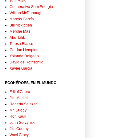
Toni Malkin
Cooperativa Som Energía
Willian McDonough
Marcos García
Bill Mckibben
Merche Mas
Abu Talib
Teresa Blasco
Gordon Hempton
Yolanda Delgado
David de Rothschild
Xavier Garcia
ECOHÉROES, EN EL MUNDO
Fritjof Capra
Jim Merkel
Roberta Salazar
Mr. Jalopy
Ron Kauk
John Gorzynski
Jim Conroy
Wavi Gravy