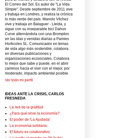
El Correo del Sol. Es autor de "La Vida
Simple". Desde septiembre de 2011 vive
y trabaja en Londres, y realiza la crónica
lo más verde del país. Manolo Vílchez
vive y trabaja en Balaguer - Lleida, y
sigue con su inseparable bici Dahon
Curve alternándola con una Brompton
en las idas y venidas diarias a Pamies
Horticoles SL. Comunicador en temas
de vida algo más sostenible, colabora
en diversas publicaciones y
organizaciones ecosociales. Colabora
lo mejor que sabe y puede, en el abrir
caminos hacia el vivir con el mejor, por
moderado, impacto ambiental posible.
Ver todo mi perfil
IDEAS ANTE LA CRISIS, CARLOS
FRESNEDA
La red de la gratitud
¿Para qué sirve la economía?
El poder de 'La Ajudada'
La economía solidaria
El futuro es colaborativo