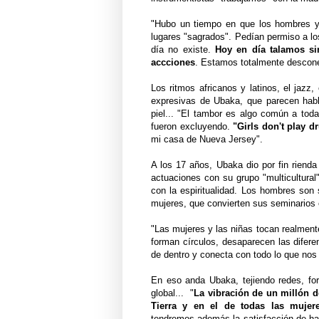
"Hubo un tiempo en que los hombres y
lugares "sagrados". Pedían permiso a lo
día no existe.
Hoy en día talamos si
accciones
. Estamos totalmente desconec
Los ritmos africanos y latinos, el jazz
expresivas de Ubaka, que parecen habl
piel... "El tambor es algo común a toda
fueron excluyendo.
"Girls don't play d
mi casa de Nueva Jersey".
A los 17 años, Ubaka dio por fin rienda
actuaciones con su grupo "multicultura
con la espiritualidad. Los hombres son 
mujeres, que convierten sus seminarios 
"Las mujeres y las niñas tocan realment
forman círculos, desaparecen las difer
de dentro y conecta con todo lo que nos
En eso anda Ubaka, tejiendo redes, fo
global... "
La vibración de un millón d
Tierra y en el de todas las muje
tendremos además la satisfacción de hab