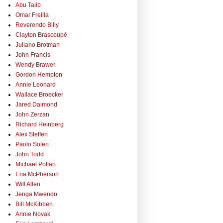
Abu Talib
Omar Freilla
Reverendo Billy
Clayton Brascoupé
Juliano Brotman
John Francis
Wendy Brawer
Gordon Hempton
Annie Leonard
Wallace Broecker
Jared Daimond
John Zerzan
Richard Heinberg
Alex Steffen
Paolo Soleri
John Todd
Michael Pollan
Ena McPherson
Will Allen
Jenga Mwendo
Bill McKibben
Annie Novak