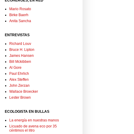
ECOHÉROES, EN RED
Mario Rosato
Birke Baerh
Anita Sancha
ENTREVISTAS
Richard Louv
Bruce H. Lipton
James Hansen
Bill Mckibben
Al Gore
Paul Ehrlich
Alex Steffen
John Zerzan
Wallace Broecker
Lester Brown
ECOLOGISTA EN BULLAS
La energía en nuestras manos
Licuado de avena eco por 35
céntimos el litro