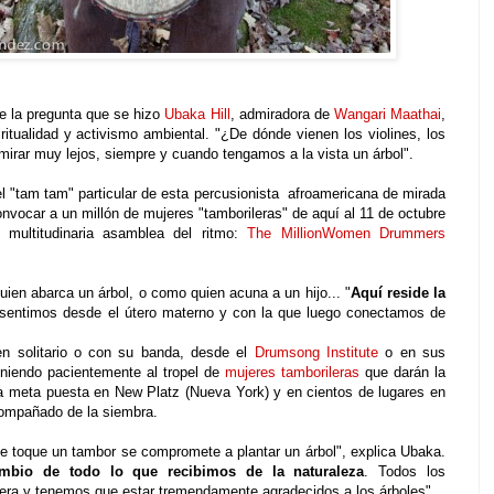
ue la pregunta que se hizo
Ubaka Hill
, admiradora de
Wangari Maathai
,
itualidad y activismo ambiental. "¿De dónde vienen los violines, los
mirar muy lejos, siempre y cuando tengamos a la vista un árbol".
el "tam tam" particular de esta percusionista afroamericana de mirada
nvocar a un millón de mujeres "tamborileras" de aquí al 11 de octubre
a multitudinaria asamblea del ritmo:
The MillionWomen Drummers
en abarca un árbol, o como quien acuna a un hijo... "
Aquí reside la
e sentimos desde el útero materno y con la que luego conectamos de
n solitario o con su banda, desde el
Drumsong Institute
o en sus
uniendo pacientemente al tropel de
mujeres tamborileras
que darán la
 meta puesta en New Platz (Nueva York) y en cientos de lugares en
compañado de la siembra.
ue toque un tambor se compromete a plantar un árbol", explica Ubaka.
bio de todo lo que recibimos de la naturaleza
. Todos los
era y tenemos que estar tremendamente agradecidos a los árboles"...