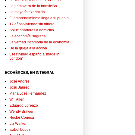
La vuelta al mundo en 36 'hubs'
La primavera de la transición
La mayoría exprimida
El emprendimiento llega a tu pueblo
17 años viviendo sin dinero
Solucionadores a domicilio
La economía 'sagrada'
La verdad incomoda de la economia
De la queja a la acción
Creatividad española 'made in
London'
ECOHÉROES, EN INTEGRAL
José Andrés
Josu Jauregi
Maria José Fernández
Will Allen
Eduardo Lorenzo
Wendy Brawer
Héctor Conesa
Liz Walker
Isabel López