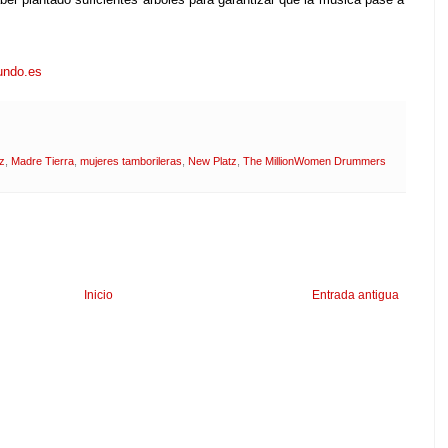
undo.es
z
,
Madre Tierra
,
mujeres tamborileras
,
New Platz
,
The MillionWomen Drummers
Inicio
Entrada antigua