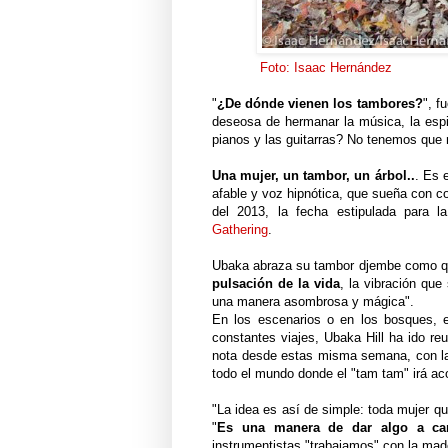
Foto: Isaac Hernández
"
¿De dónde vienen los tambores?
", f
deseosa de hermanar la música, la espir
pianos y las guitarras? No tenemos que 
Una mujer, un tambor, un árbol..
. Es 
afable y voz hipnótica, que sueña con co
del 2013, la fecha estipulada para l
Gathering
.
Ubaka abraza su tambor djembe como qui
pulsación de la vida
, la vibración qu
una manera asombrosa y mágica".
En los escenarios o en los bosques, e
constantes viajes, Ubaka Hill ha ido re
nota desde estas misma semana, con la
todo el mundo donde el "tam tam" irá a
"La idea es así de simple: toda mujer q
"
Es una manera de dar algo a cam
instrumentistas "trabajamos" con la mad