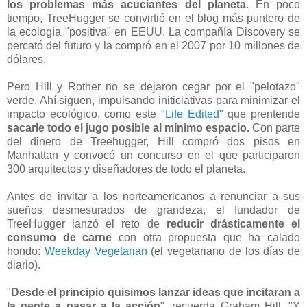
los problemas más acuciantes del planeta
. En poco
tiempo, TreeHugger se convirtió en el blog más puntero de
la ecología "positiva" en EEUU. La compañía Discovery se
percató del futuro y la compró en el 2007 por 10 millones de
dólares.
Pero Hill y Rother no se dejaron cegar por el "pelotazo"
verde. Ahí siguen, impulsando initiciativas para minimizar el
impacto ecológico, como este
"Life Edited"
que prentende
sacarle todo el jugo posible al mínimo espacio.
Con parte
del dinero de Treehugger, Hill compró dos pisos en
Manhattan y convocó un concurso en el que participaron
300 arquitectos y diseñadores de todo el planeta.
Antes de invitar a los norteamericanos a renunciar a sus
sueños desmesurados de grandeza, el fundador de
TreeHugger lanzó el reto de
reducir drásticamente el
consumo de carne
con otra propuesta que ha calado
hondo:
Weekday Vegetarian
(el vegetariano de los días de
diario).
"
Desde el principio quisimos lanzar ideas que incitaran a
la gente a pasar a la acción
", recuerda Graham Hill. "Y