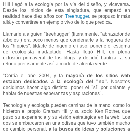
Hill llegó a la ecología por la vía del diseño, y viceversa.
Desde los inicios de esta singladura, que empezó en
realidad hace diez años con
Treehugger
, se propuso ir más
allá y convertirse en ejemplo vivo de lo que predica.
Llamarle a alguien "treehugger" (literalmente, "abrazador de
árboles") era poco menos que condenarle a la hoguera de
los "hippies", tildarle de ingenio e iluso, ponerle el estigma
de ecologista inadaptado. Hasta llegó Hill, en plena
eclosión primaveral de los blogs, y decidió bautizar a su
retoño precisamente así, a modo de afrenta verde...
"Corría el año 2004, y la
mayoría de los sitios web
estaban dedicados a la ecología del "no".
Nosotros
decidimos hacer algo distinto, poner el "sí" por delante y
hablar de nuestras esperanzas y aspiraciones".
Tecnología y ecología pueden caminar de la mano, como lo
hicieron el propio Graham Hill y su socio Ken Rother, que
puso su experiencia y su visión estratégica en la web. Los
dos se embarcaron en una odisea que tuvo también mucho
de cambio personal,
a la busca de ideas y soluciones a