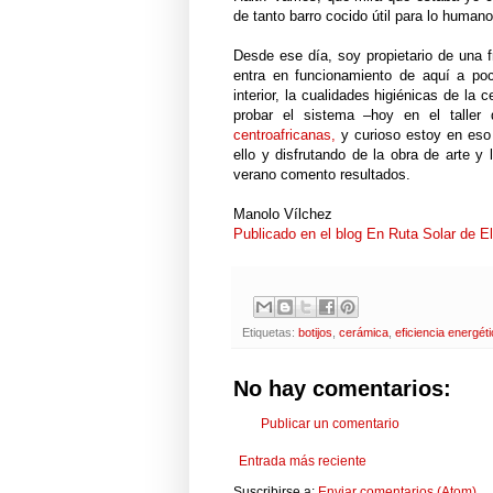
de tanto barro cocido útil para lo humano
Desde ese día, soy propietario de una 
entra en funcionamiento de aquí a poc
interior, la cualidades higiénicas de l
probar el sistema –hoy en el talle
centroafricanas,
y curioso estoy en eso 
ello y disfrutando de la obra de arte y 
verano comento resultados.
Manolo Vílchez
Publicado en el blog En Ruta Solar de El
Etiquetas:
botijos
,
cerámica
,
eficiencia energét
No hay comentarios:
Publicar un comentario
Entrada más reciente
Suscribirse a:
Enviar comentarios (Atom)