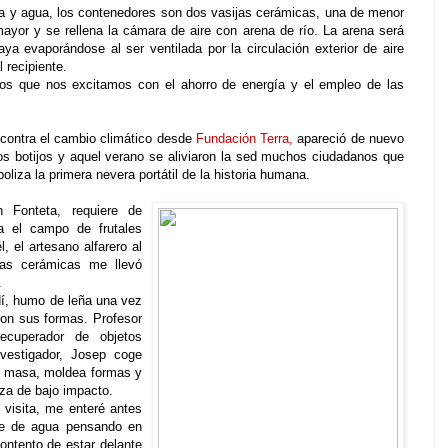
na y agua, los contenedores son dos vasijas cerámicas, una de menor
 mayor y se rellena la cámara de aire con arena de río. La arena será
a evaporándose al ser ventilada por la circulación exterior de aire
 recipiente.
 los que nos excitamos con el ahorro de energía y el empleo de las
 contra el cambio climático desde
Fundación Terra,
apareció de nuevo
os botijos y aquel verano se aliviaron la sed muchos ciudadanos que
oliza la primera nevera portátil de la historia humana.
n Fonteta, requiere de
la el campo de frutales
l, el artesano alfarero al
ras cerámicas me llevó
.
ndí, humo de leña una vez
on sus formas. Profesor
ecuperador de objetos
nvestigador, Josep coge
la masa, moldea formas y
za de bajo impacto.
 visita, me enteré antes
aje de agua pensando en
ontento de estar delante