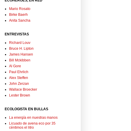
ECOHÉROES, EN RED
Mario Rosato
Birke Baerh
Anita Sancha
ENTREVISTAS
Richard Louv
Bruce H. Lipton
James Hansen
Bill Mckibben
Al Gore
Paul Ehrlich
Alex Steffen
John Zerzan
Wallace Broecker
Lester Brown
ECOLOGISTA EN BULLAS
La energía en nuestras manos
Licuado de avena eco por 35
céntimos el litro