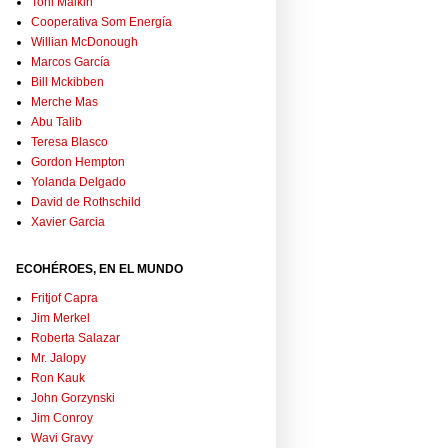
Toni Malkin
Cooperativa Som Energía
Willian McDonough
Marcos García
Bill Mckibben
Merche Mas
Abu Talib
Teresa Blasco
Gordon Hempton
Yolanda Delgado
David de Rothschild
Xavier Garcia
ECOHÉROES, EN EL MUNDO
Fritjof Capra
Jim Merkel
Roberta Salazar
Mr. Jalopy
Ron Kauk
John Gorzynski
Jim Conroy
Wavi Gravy