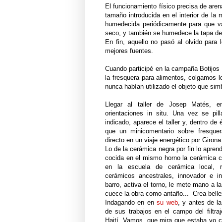
El funcionamiento físico precisa de are
tamaño introducida en el interior de la
humedecida periódicamente para que vay
seco, y también se humedece la tapa del
En fin, aquello no pasó al olvido para
mejores fuentes.
Cuando participé en la campaña Botijos
la fresquera para alimentos, colgamos l
nunca habían utilizado el objeto que simb
Llegar al taller de Josep Matés, e
orientaciones in situ. Una vez se pil
indicado, aparece el taller y, dentro de é
que un minicomentario sobre fresque
directo en un viaje energético por Girona
Lo de la cerámica negra por fin lo apre
cocida en el mismo horno la cerámica c
en la escuela de cerámica local, r
cerámicos ancestrales, innovador e i
barro, activa el torno, le mete mano a 
cuece la obra como antaño... Crea belle
Indagando en en
su web
, y antes de la
de sus trabajos en el campo del filtr
Haití. Vamos, que mira que estaba yo c