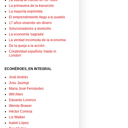
La vuelta al mundo en 36 'hubs'
La primavera de la transición
La mayoría exprimida
El emprendimiento llega a tu pueblo
17 años viviendo sin dinero
Solucionadores a domicilio
La economía 'sagrada'
La verdad incomoda de la economia
De la queja a la acción
Creatividad española 'made in
London'
ECOHÉROES, EN INTEGRAL
José Andrés
Josu Jauregi
Maria José Fernández
Will Allen
Eduardo Lorenzo
Wendy Brawer
Héctor Conesa
Liz Walker
Isabel López