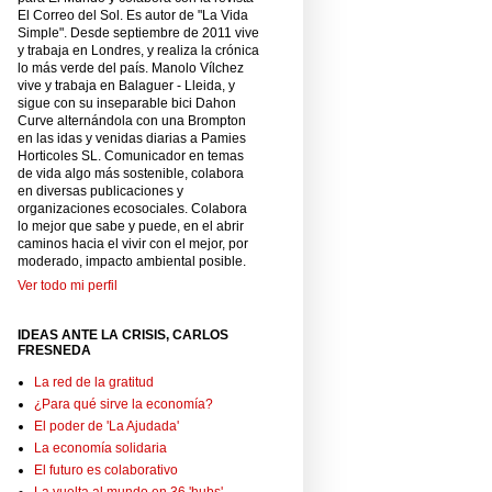
El Correo del Sol. Es autor de "La Vida
Simple". Desde septiembre de 2011 vive
y trabaja en Londres, y realiza la crónica
lo más verde del país. Manolo Vílchez
vive y trabaja en Balaguer - Lleida, y
sigue con su inseparable bici Dahon
Curve alternándola con una Brompton
en las idas y venidas diarias a Pamies
Horticoles SL. Comunicador en temas
de vida algo más sostenible, colabora
en diversas publicaciones y
organizaciones ecosociales. Colabora
lo mejor que sabe y puede, en el abrir
caminos hacia el vivir con el mejor, por
moderado, impacto ambiental posible.
Ver todo mi perfil
IDEAS ANTE LA CRISIS, CARLOS
FRESNEDA
La red de la gratitud
¿Para qué sirve la economía?
El poder de 'La Ajudada'
La economía solidaria
El futuro es colaborativo