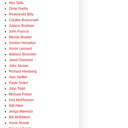
Abu Talib
Omar Freilla
Reverendo Billy
Clayton Brascoupé
Juliano Brotman
John Francis
Wendy Brawer
Gordon Hempton
Annie Leonard
Wallace Broecker
Jared Daimond
John Zerzan
Richard Heinberg
Alex Steffen
Paolo Soleri
John Todd
Michael Pollan
Ena McPherson
Will Allen
Jenga Mwendo
Bill McKibben
Annie Novak