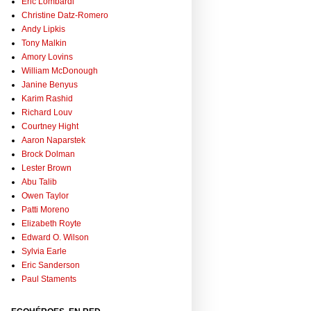
Eric Lombardi
Christine Datz-Romero
Andy Lipkis
Tony Malkin
Amory Lovins
William McDonough
Janine Benyus
Karim Rashid
Richard Louv
Courtney Hight
Aaron Naparstek
Brock Dolman
Lester Brown
Abu Talib
Owen Taylor
Patti Moreno
Elizabeth Royte
Edward O. Wilson
Sylvia Earle
Eric Sanderson
Paul Staments