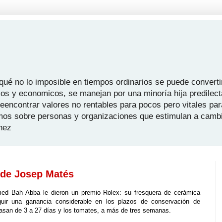
é no lo imposible en tiempos ordinarios se puede convertir
icos y economicos, se manejan por una minoría hija predilect
 reencontrar valores no rentables para pocos pero vitales pa
mos sobre personas y organizaciones que estimulan a camb
hez
 de Josep Matés
d Bah Abba le dieron un premio Rolex: su fresquera de cerámica
guir una ganancia considerable en los plazos de conservación de
pasan de 3 a 27 días y los tomates, a más de tres semanas.