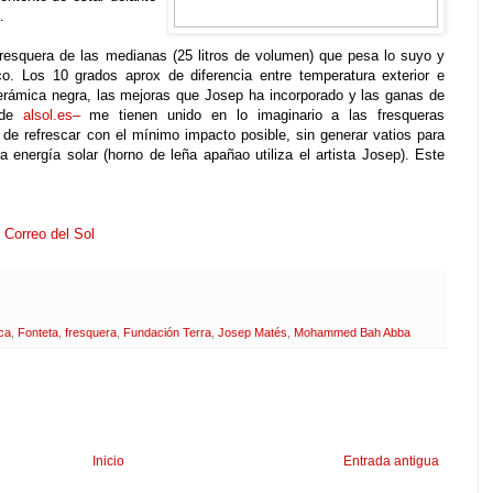
.
fresquera de las medianas (25 litros de volumen) que pesa lo suyo y
o. Los 10 grados aprox de diferencia entre temperatura exterior e
a cerámica negra, las mejoras que Josep ha incorporado y las ganas de
r de
alsol.es–
me tienen unido en lo imaginario a las fresqueras
de refrescar con el mínimo impacto posible, sin generar vatios para
la energía solar (horno de leña apañao utiliza el artista Josep). Este
 Correo del Sol
ica
,
Fonteta
,
fresquera
,
Fundación Terra
,
Josep Matés
,
Mohammed Bah Abba
Inicio
Entrada antigua