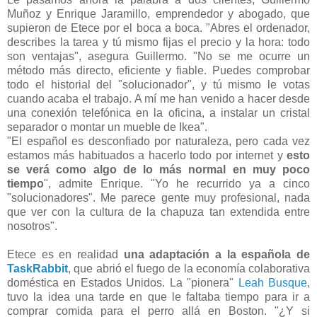
Muñoz y Enrique Jaramillo, emprendedor y abogado, que
supieron de Etece por el boca a boca. "Abres el ordenador,
describes la tarea y tú mismo fijas el precio y la hora: todo
son ventajas", asegura Guillermo. "No se me ocurre un
método más directo, eficiente y fiable. Puedes comprobar
todo el historial del "solucionador", y tú mismo le votas
cuando acaba el trabajo. A mí me han venido a hacer desde
una conexión telefónica en la oficina, a instalar un cristal
separador o montar un mueble de Ikea".
"El español es desconfiado por naturaleza, pero cada vez
estamos más habituados a hacerlo todo por internet y
esto
se verá como algo de lo más normal en muy poco
tiempo
", admite Enrique. "Yo he recurrido ya a cinco
"solucionadores". Me parece gente muy profesional, nada
que ver con la cultura de la chapuza tan extendida entre
nosotros".
Etece es en realidad
una adaptación a la española de
TaskRabbit
, que abrió el fuego de la economía colaborativa
doméstica en Estados Unidos. La "pionera"
Leah Busque
,
tuvo la idea una tarde en que le faltaba tiempo para ir a
comprar comida para el perro allá en Boston. "¿Y si