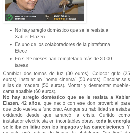
No hay arreglo doméstico que se le resista a
Xabier Elazen
Es uno de los colaboradores de la plataforma
Etece
En siete meses han completado más de 3.000
tareas
Cambiar dos tomas de luz (30 euros). Colocar grifo (25
euros). Instalar un "home cinema" (50 euros). Encolar seis
sillas de madera (50 euros). Montar y desmontar mueble-
cama abatible (60 euros).
No hay arreglo doméstico que se le resista a Xabier
Elazen, 42 años
, que nació con ese don proverbial para
que todo vuelva a funcionar. Aunque su habilidad se estaba
oxidando desde que arrancó la crisis. Curtido como
instalador electricista en incontables obras,
toda la energía
se le iba en lidiar con los impagos y las cancelaciones
. Y
en esto oyó hablar de Etece, la plataforma "on line" de