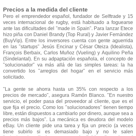
Precios a la medida del cliente
Pero el emprendedor español, fundador de Selftrade y 15
veces internacional de rugby, está habituado a foguearse
ante las dificultades del "made in Spain". Para lanzar Etece
hizo piña con Daniel Brandy (Top Rural) y Javier Fernández
(BuyVip). Entre los inversores cuenta con gente aguerrida
en las "startups" Jesús Encinar y César Oteiza (Idealista),
François Berbaix, Carlos Muñoz (Vueling) y Aquilino Peña
(Sindelantal). En su adpaptación española, el concepto de
"solucionador" va más allá de las simples tareas: la ha
convertido los "arreglos del hogar" en el servicio más
solicitado.
"La gente se ahorra hasta un 35% con respecto a los
precios de mercado", asegura Ramón Blanco. "En nuestro
servicio, el poder pasa del proveedor al cliente, que es el
que fija el precio. Como los "solucionadores" tienen tiempo
libre, están dispuestos a cambiarlo por dinero, aunque sea a
precios más bajos". La mecánica es deudora del modelo
eBay. Un cliente pide una tarea y fija un precio (a veces
tiene subirlo si es demasiado bajo y no le salen