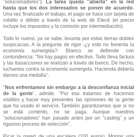
"solucionadores").
La tarea queda "abierta" en la red
hasta que los dos interesados se ponen de acuerdo
.
Una vez finalizado el trabajo, el pago se hace con tarjeta de
crédito o débito a través de la web de Etecé (el precio
incluye los impuestos y la comisión por intermediación).
Todo lo nuevo, ya se sabe, levanta por estas tierras dobles
suspicacias. A la pregunta de rigor -¿y esto no fomenta la
economía sumergida?- Blanco se defiende con
contundencia: "No hay pagos en efectivo. Todo lleva factura
y las trasacciones se realizan a través de banco. De hecho,
luchamos contra la economía sumergida. Hacienda debería
darnos una medalla".
"
Nos enfrentamos sin embargo a la desconfianza inicial
de la gente
", admite. "Por eso tratamos de hacernos
visibles y hacer muy presentes las opiniones de la gente
que ha usado el servicio. También garantizamos que si no
se está contento, no se paga. Aunque nuestros
"solucionadores" han pasado antes por un "casting" y un
riguroso proceso de selección".
Picar la pared de una escalera (100 euros). Montar una