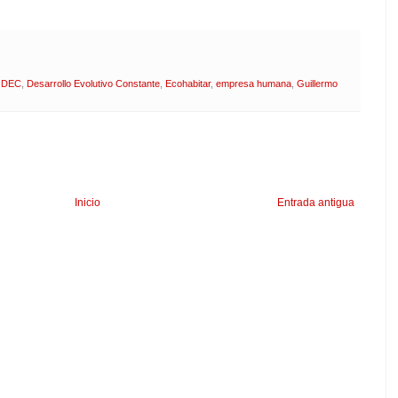
,
DEC
,
Desarrollo Evolutivo Constante
,
Ecohabitar
,
empresa humana
,
Guillermo
Inicio
Entrada antigua