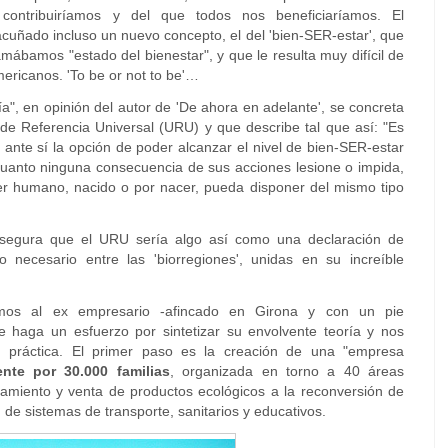
contribuiríamos y del que todos nos beneficiaríamos. El
uñado incluso un nuevo concepto, el del 'bien-SER-estar', que
amábamos "estado del bienestar", y que le resulta muy difícil de
americanos. 'To be or not to be'…
a", en opinión del autor de 'De ahora en adelante', se concreta
de Referencia Universal (URU) y que describe tal que así: "Es
ante sí la opción de poder alcanzar el nivel de bien-SER-estar
cuanto ninguna consecuencia de sus acciones lesione o impida,
ser humano, nacido o por nacer, pueda disponer del mismo tipo
asegura que el URU sería algo así como una declaración de
 necesario entre las 'biorregiones', unidas en su increíble
mos al ex empresario -afincado en Girona y con un pie
 haga un esfuerzo por sintetizar su envolvente teoría y nos
práctica. El primer paso es la creación de una "empresa
nte por 30.000 familias
, organizada en torno a 40 áreas
esamiento y venta de productos ecológicos a la reconversión de
 de sistemas de transporte, sanitarios y educativos.