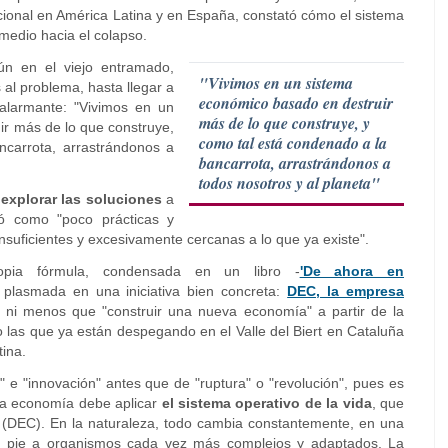
cional en América Latina y en España, constató cómo el sistema
medio hacia el colapso.
ún en el viejo entramado,
"Vivimos en un sistema
 al problema, hasta llegar a
económico basado en destruir
alarmante: "Vivimos en un
más de lo que construye, y
r más de lo que construye,
como tal está condenado a la
ncarrota, arrastrándonos a
bancarrota, arrastrándonos a
todos nosotros y al planeta"
a
explorar las soluciones
a
tó como "poco prácticas y
nsuficientes y excesivamente cercanas a lo que ya existe".
ropia fórmula, condensada en un libro -
'De ahora en
 plasmada en una iniciativa bien concreta:
DEC, la empresa
 ni menos que "construir una nueva economía" a partir de la
o las que ya están despegando en el Valle del Biert en Cataluña
tina.
n" e "innovación" antes que de "ruptura" o "revolución", pues es
La economía debe aplicar
el sistema operativo de la vida
, que
e (DEC). En la naturaleza, todo cambia constantemente, en una
a pie a organismos cada vez más complejos y adaptados. La