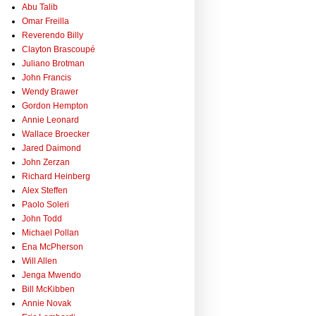
Abu Talib
Omar Freilla
Reverendo Billy
Clayton Brascoupé
Juliano Brotman
John Francis
Wendy Brawer
Gordon Hempton
Annie Leonard
Wallace Broecker
Jared Daimond
John Zerzan
Richard Heinberg
Alex Steffen
Paolo Soleri
John Todd
Michael Pollan
Ena McPherson
Will Allen
Jenga Mwendo
Bill McKibben
Annie Novak