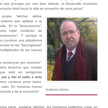
ese principio por otro bien distinto, el Desarrollo Involutivo
eración total hacia la vida en provecho de unos pocos".
ropio Vetcher define
 sistema que aplique a la
vida. En la "bioeconomía",
tra triple condición de
oinversores". Y aunque el
es construir una plataforma
iencias en las "biorregiones"
 multiplicador de las nuevas
 construyan por nosotros",
quiera tenemos que romper
que está en vertiginoso
pie y dar el salto a este
os construir entre todos.
a cabo. En nuestras manos
Guillermo Vetcher
ocracia y de la economía".
somos parte, sostiene Vetcher, los humanos podemos crear un