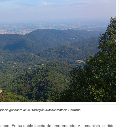
agrícola ganadera de la Biorregión Autosustentable Catalana.
tiempo. En su doble faceta de emprendedor y humanista, curtido