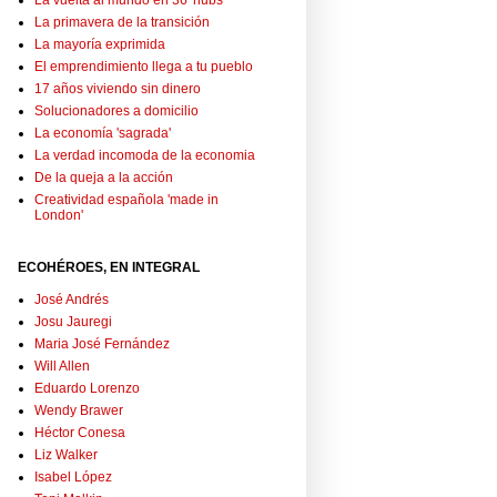
La vuelta al mundo en 36 'hubs'
La primavera de la transición
La mayoría exprimida
El emprendimiento llega a tu pueblo
17 años viviendo sin dinero
Solucionadores a domicilio
La economía 'sagrada'
La verdad incomoda de la economia
De la queja a la acción
Creatividad española 'made in
London'
ECOHÉROES, EN INTEGRAL
José Andrés
Josu Jauregi
Maria José Fernández
Will Allen
Eduardo Lorenzo
Wendy Brawer
Héctor Conesa
Liz Walker
Isabel López