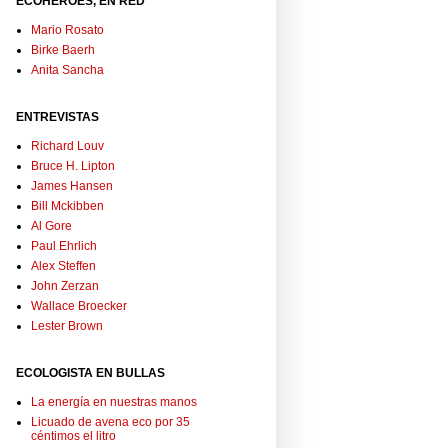
ECOHÉROES, EN RED
Mario Rosato
Birke Baerh
Anita Sancha
ENTREVISTAS
Richard Louv
Bruce H. Lipton
James Hansen
Bill Mckibben
Al Gore
Paul Ehrlich
Alex Steffen
John Zerzan
Wallace Broecker
Lester Brown
ECOLOGISTA EN BULLAS
La energía en nuestras manos
Licuado de avena eco por 35
céntimos el litro