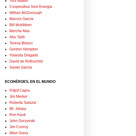
Toni Malkin
Cooperativa Som Energía
Willian McDonough
Marcos García
Bill Mckibben
Merche Mas
Abu Talib
Teresa Blasco
Gordon Hempton
Yolanda Delgado
David de Rothschild
Xavier Garcia
ECOHÉROES, EN EL MUNDO
Fritjof Capra
Jim Merkel
Roberta Salazar
Mr. Jalopy
Ron Kauk
John Gorzynski
Jim Conroy
Wavi Gravy