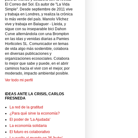
El Correo del Sol. Es autor de "La Vida
Simple". Desde septiembre de 2011 vive
y trabaja en Londres, y realiza la crónica
lo más verde del país. Manolo Vílchez
vive y trabaja en Balaguer - Lleida, y
sigue con su inseparable bici Dahon
Curve alternándola con una Brompton
en las idas y venidas diarias a Pamies
Horticoles SL. Comunicador en temas
de vida algo más sostenible, colabora
en diversas publicaciones y
organizaciones ecosociales. Colabora
lo mejor que sabe y puede, en el abrir
caminos hacia el vivir con el mejor, por
moderado, impacto ambiental posible.
Ver todo mi perfil
IDEAS ANTE LA CRISIS, CARLOS
FRESNEDA
La red de la gratitud
¿Para qué sirve la economía?
El poder de 'La Ajudada'
La economía solidaria
El futuro es colaborativo