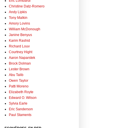
Eric Lombardi
Christine Datz-Romero
Andy Lipkis
Tony Malkin
Amory Lovins
William McDonough
Janine Benyus
Karim Rashid
Richard Louv
Courtney Hight
Aaron Naparstek
Brock Dolman
Lester Brown
Abu Talib
Owen Taylor
Patti Moreno
Elizabeth Royte
Edward O. Wilson
Sylvia Earle
Eric Sanderson
Paul Staments