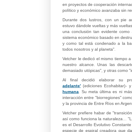
en proyectos de cooperación interna
político y económico avanzaba sin re
Durante dos lustros, con un pie a
estuvo dándole vueltas y más vueltas
una conclusión tan evidente como 
sistema económico basado en destrui
y como tal está condenado a la ba
todos nosotros y al planeta".
Vetcher le dedicó el mismo tiempo 
nuestro alcance. Unas las descar
demasiado utópicas", y otras como "i
Al final decidió elaborar su p
adelante'
(ediciones Ecohabitar)- y
humana
. Su meta última es ni más
interacción entre "biorregiones" com
y la provincia de Entre Ríos en Argen
Vetcher prefiere habar de "transició
así como funciona la naturaleza… "
es el Desarrollo Evolutivo Constant
especie de espiral creadora que d