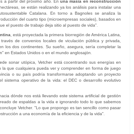
os a partir del próximo año. En
una masía en reconstrucción
hectáreas, se están realizando ya los análisis para instalar una
Autosustentable Catalana. En torno a Bagnoles se analiza la
 producción del cuarto tipo (microempresas sociales), basados en
e el puesto de trabajo deja sitio al puesto de vida".
entina
, está proyectada la primera biorregión de América Latina,
 través de convenios locales de viculación pública y privada,
en los dos continentes. Su sueño, asegura, sería completar la
gión" en Estados Unidos o en el mundo anglosajón.
ede sonar utópica, Vetcher está cocentrando sus energías en
 la que cualquiera pueda ver y comprender en forma de juego
vincia o su país podría transformarse adoptando un proyecto
l sistema operativo de la vida: el DEC o desarrollo evolutivo
cia dónde nos está llevando este sistema artificial de gestión
reado de espaldas a la vida e ignorando todo lo que sabemos
, concluye Vetcher. "Lo que propongo es tan sencillo como pasar
trucción a una economía de la eficiencia y de la vida".