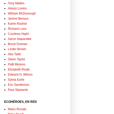
Tony Malkin
Amory Lovins
William McDonough
Janine Benyus
Karim Rashid
Richard Louv
Courtney Hight
Aaron Naparstek
Brock Dolman
Lester Brown
Abu Talib
Owen Taylor
Patti Moreno
Elizabeth Royte
Edward O. Wilson
Sylvia Earle
Eric Sanderson
Paul Staments
ECOHÉROES, EN RED
Mario Rosato