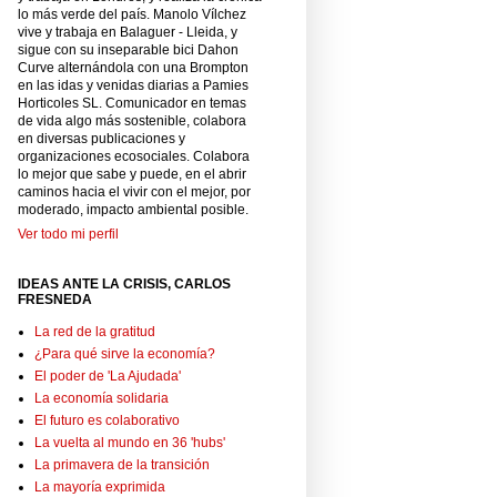
lo más verde del país. Manolo Vílchez
vive y trabaja en Balaguer - Lleida, y
sigue con su inseparable bici Dahon
Curve alternándola con una Brompton
en las idas y venidas diarias a Pamies
Horticoles SL. Comunicador en temas
de vida algo más sostenible, colabora
en diversas publicaciones y
organizaciones ecosociales. Colabora
lo mejor que sabe y puede, en el abrir
caminos hacia el vivir con el mejor, por
moderado, impacto ambiental posible.
Ver todo mi perfil
IDEAS ANTE LA CRISIS, CARLOS
FRESNEDA
La red de la gratitud
¿Para qué sirve la economía?
El poder de 'La Ajudada'
La economía solidaria
El futuro es colaborativo
La vuelta al mundo en 36 'hubs'
La primavera de la transición
La mayoría exprimida