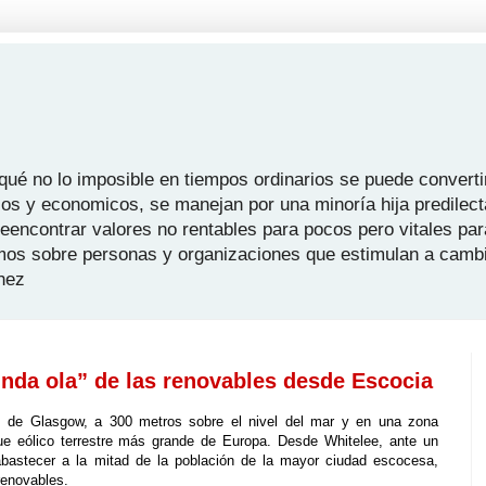
é no lo imposible en tiempos ordinarios se puede convertir
icos y economicos, se manejan por una minoría hija predilect
 reencontrar valores no rentables para pocos pero vitales pa
mos sobre personas y organizaciones que estimulan a camb
hez
nda ola” de las renovables desde Escocia
s de Glasgow, a 300 metros sobre el nivel del mar y en una zona
que eólico terrestre más grande de Europa. Desde Whitelee, ante un
bastecer a la mitad de la población de la mayor ciudad escocesa,
renovables.