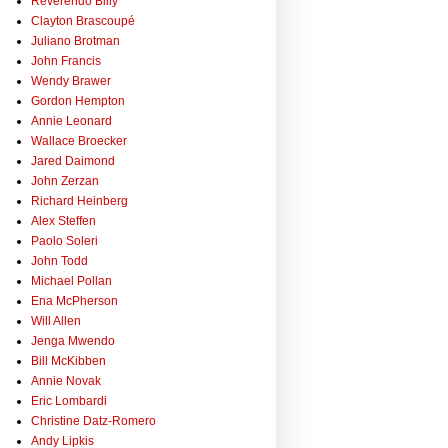
Reverendo Billy
Clayton Brascoupé
Juliano Brotman
John Francis
Wendy Brawer
Gordon Hempton
Annie Leonard
Wallace Broecker
Jared Daimond
John Zerzan
Richard Heinberg
Alex Steffen
Paolo Soleri
John Todd
Michael Pollan
Ena McPherson
Will Allen
Jenga Mwendo
Bill McKibben
Annie Novak
Eric Lombardi
Christine Datz-Romero
Andy Lipkis