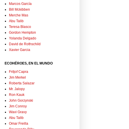
Marcos García
Bill Mckibben
Merche Mas
Abu Talib
Teresa Blasco
Gordon Hempton
Yolanda Delgado
David de Rothschild
Xavier Garcia
ECOHÉROES, EN EL MUNDO
Fritjof Capra
Jim Merkel
Roberta Salazar
Mr. Jalopy
Ron Kauk
John Gorzynski
Jim Conroy
Wavi Gravy
Abu Talib
Omar Freilla