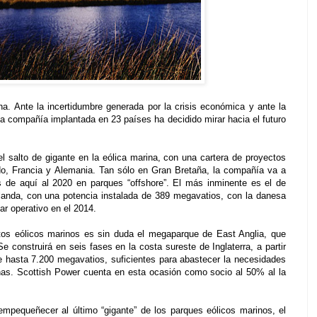
a. Ante la incertidumbre generada por la crisis económica y ante la
la compañía implantada en 23 países ha decidido mirar hacia el futuro
 salto de gigante en la eólica marina, con una cartera de proyectos
do, Francia y Alemania. Tan sólo en Gran Bretaña, la compañía va a
s de aquí al 2020 en parques “offshore”. El más inminente es el de
landa, con una potencia instalada de 389 megavatios, con la danesa
ar operativo en el 2014.
tos eólicos marinos es sin duda el megaparque de East Anglia, que
 construirá en seis fases en la costa sureste de Inglaterra, a partir
e hasta 7.200 megavatios, suficientes para abastecer la necesidades
nas. Scottish Power cuenta en esta ocasión como socio al 50% al la
mpequeñecer al último “gigante” de los parques eólicos marinos, el