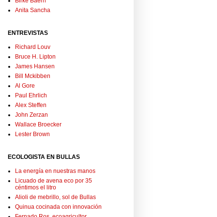
Birke Baerh
Anita Sancha
ENTREVISTAS
Richard Louv
Bruce H. Lipton
James Hansen
Bill Mckibben
Al Gore
Paul Ehrlich
Alex Steffen
John Zerzan
Wallace Broecker
Lester Brown
ECOLOGISTA EN BULLAS
La energía en nuestras manos
Licuado de avena eco por 35
céntimos el litro
Alioli de mebrillo, sol de Bullas
Quinua cocinada con innovación
Fernado Ros, ecoagricultor