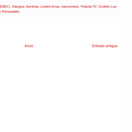
 (EMEC)
,
Glasgow
,
Iberdrola
,
London Array
,
mareomotriz
,
Pelamis P2
,
Scottish Low
er Renewables
Inicio
Entrada antigua