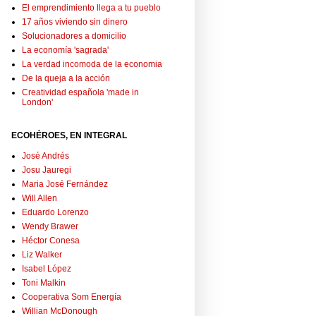
El emprendimiento llega a tu pueblo
17 años viviendo sin dinero
Solucionadores a domicilio
La economía 'sagrada'
La verdad incomoda de la economia
De la queja a la acción
Creatividad española 'made in
London'
ECOHÉROES, EN INTEGRAL
José Andrés
Josu Jauregi
Maria José Fernández
Will Allen
Eduardo Lorenzo
Wendy Brawer
Héctor Conesa
Liz Walker
Isabel López
Toni Malkin
Cooperativa Som Energía
Willian McDonough