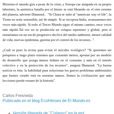
Mientras el mundo gira a pesar de la crisis, y Europa cae atrapada en su propio
laberinto, la auténtica batalla por el futuro se está librando en el otro extemo
del planeta, advierte Diamond... “Si China se sube al “american way of life”, la
Tierra no sería sostenible, así de simple. Si se incopora India, avanzaremos tres
veces más rápido. Si todo el Tercer Mundo sigue el mismo camino, once veces
más rápido.Tal vez no se produciría un colapso repentino y global, pero sí
entraríamos en un era de progresivo declive del medio ambiente, menor calidad
de vida, nuevas epidemias, guerras por el control de los recursos...”.
¿Cuál es pues la receta para evitar el suicidio ecológico? “Si queremos ser
prósperos a largo plazo tenemos que consumir menos, apostar por un modelo
de desarrollo que ponga menos énfasis en el consumo y más en el interés
colectivo y en la protección de los recursos”, asegura Diamond. “La buena
noticia es ésta: la habilidad para solucionar los graves problemas ambientales
que hemos creado está en nuestras manos. Somos la civilización que más
lecciones puede extraer de la historia”.
Carlos Fresneda
Publicado en el blog EcoHéroes de El Mundo.es
Versión liberada de "Colapso" en la red