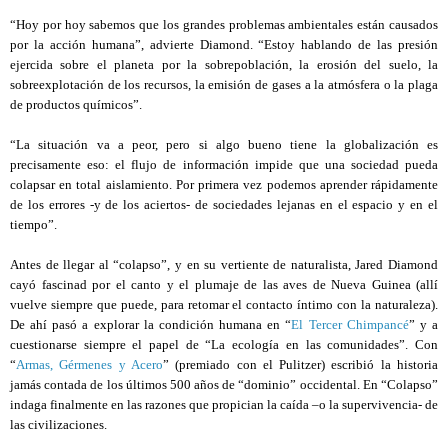
“Hoy por hoy sabemos que los grandes problemas ambientales están causados
por la acción humana”, advierte Diamond. “Estoy hablando de las presión
ejercida sobre el planeta por la sobrepoblación, la erosión del suelo, la
sobreexplotación de los recursos, la emisión de gases a la atmósfera o la plaga
de productos químicos”.
“La situación va a peor, pero si algo bueno tiene la globalización es
precisamente eso: el flujo de información impide que una sociedad pueda
colapsar en total aislamiento. Por primera vez podemos aprender rápidamente
de los errores -y de los aciertos- de sociedades lejanas en el espacio y en el
tiempo”.
Antes de llegar al “colapso”, y en su vertiente de naturalista, Jared Diamond
cayó fascinad por el canto y el plumaje de las aves de Nueva Guinea (allí
vuelve siempre que puede, para retomar el contacto íntimo con la naturaleza).
De ahí pasó a explorar la condición humana en “
El Tercer Chimpancé
” y a
cuestionarse siempre el papel de “La ecología en las comunidades”. Con
“
Armas, Gérmenes y Acero
” (premiado con el Pulitzer) escribió la historia
jamás contada de los últimos 500 años de “dominio” occidental. En “Colapso”
indaga finalmente en las razones que propician la caída –o la supervivencia- de
las civilizaciones.