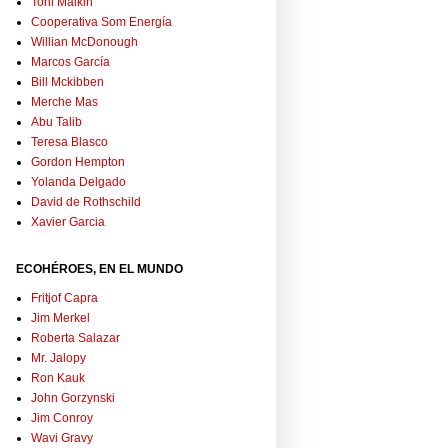
Toni Malkin
Cooperativa Som Energía
Willian McDonough
Marcos García
Bill Mckibben
Merche Mas
Abu Talib
Teresa Blasco
Gordon Hempton
Yolanda Delgado
David de Rothschild
Xavier Garcia
ECOHÉROES, EN EL MUNDO
Fritjof Capra
Jim Merkel
Roberta Salazar
Mr. Jalopy
Ron Kauk
John Gorzynski
Jim Conroy
Wavi Gravy