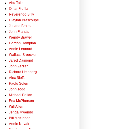
Abu Talib
Omar Freilla
Reverendo Billy
Clayton Brascoupé
Juliano Brotman
John Francis
Wendy Brawer
Gordon Hempton
Annie Leonard
Wallace Broecker
Jared Daimond
John Zerzan
Richard Heinberg
Alex Steffen
Paolo Soleri
John Todd
Michael Pollan
Ena McPherson
Will Allen
Jenga Mwendo
Bill McKibben
Annie Novak