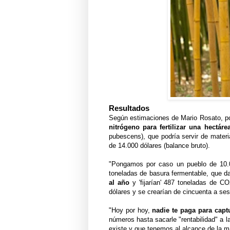
Resultados
Según estimaciones de Mario Rosato, po
nitrógeno para fertilizar una hectár
pubescens), que podría servir de materi
de 14.000 dólares (balance bruto).
"Pongamos por caso un pueblo de 10.0
toneladas de basura fermentable, que d
al año
y 'fijarían' 487 toneladas de CO
dólares y se crearían de cincuenta a ses
"Hoy por hoy,
nadie te paga para capt
números hasta sacarle "rentabilidad" a l
existe y que tenemos al alcance de la m