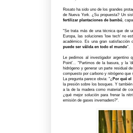
Rosato ha sido uno de los grandes protag
de Nueva York. ¿Su propuesta? Un si
fertilizar plantaciones de bambú
, capa
"Se trata más de una técnica que de u
Europa, las soluciones 'low tech' no es
académico. Es una gran satisfacción 
puede ser válida en todo el mundo
".
Le pedimos al investigador argentino q
Point'... "Partimos de la basura, y la '
hidrógeno y generar un parte residual d
compuesto por carbono y nitrógeno que s
La pregunta parece obvia: "¿
Por qué e
la presión sobre los bosques. Y también
a la de la madera como material de co
¿qué mejor solución para frenar la nitr
emisión de gases invernadero?".