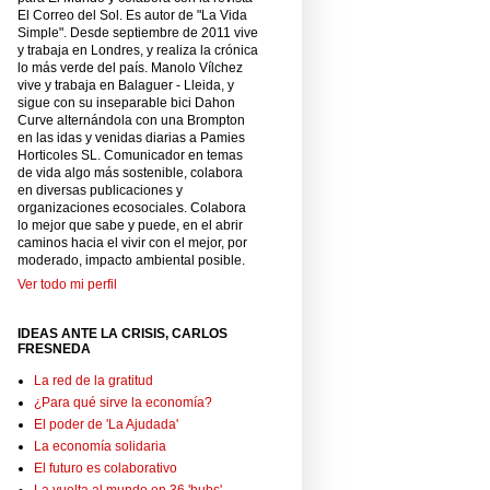
El Correo del Sol. Es autor de "La Vida
Simple". Desde septiembre de 2011 vive
y trabaja en Londres, y realiza la crónica
lo más verde del país. Manolo Vílchez
vive y trabaja en Balaguer - Lleida, y
sigue con su inseparable bici Dahon
Curve alternándola con una Brompton
en las idas y venidas diarias a Pamies
Horticoles SL. Comunicador en temas
de vida algo más sostenible, colabora
en diversas publicaciones y
organizaciones ecosociales. Colabora
lo mejor que sabe y puede, en el abrir
caminos hacia el vivir con el mejor, por
moderado, impacto ambiental posible.
Ver todo mi perfil
IDEAS ANTE LA CRISIS, CARLOS
FRESNEDA
La red de la gratitud
¿Para qué sirve la economía?
El poder de 'La Ajudada'
La economía solidaria
El futuro es colaborativo