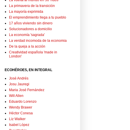
La vuelta al mundo en 36 'hubs'
La primavera de la transición
La mayoría exprimida
El emprendimiento llega a tu pueblo
17 años viviendo sin dinero
Solucionadores a domicilio
La economía 'sagrada'
La verdad incomoda de la economia
De la queja a la acción
Creatividad española 'made in
London'
ECOHÉROES, EN INTEGRAL
José Andrés
Josu Jauregi
Maria José Fernández
Will Allen
Eduardo Lorenzo
Wendy Brawer
Héctor Conesa
Liz Walker
Isabel López