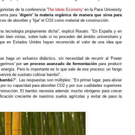
onistas de la conferencia '
The Ideas Economy
' en la Pace University
stema para
'digerir' la materia orgánica de manera que sirva para
ces de absorber y 'fijar' el CO2 como material de construcción.
na tecnología propiamente dicha", explicó Rosato. "En España y en
tán bien vistas, sobre todo si no proceden del ámbito universitario y
que en Estados Unidos hayan reconocido el valor de una idea que
ue haga un esfuerzo didáctico, sin necesidad de recurrir al 'Power
digerimos' por
un proceso avanzado de fermentación
para producir
e energía. Pero lo importante es lo que sale de ese proceso: un fango
ervirá de sustrato cultivar bambú".
l bambú
?". Las respuestas son múltiples: "En primer lugar, para aliviar
 por su capacidad para absorber CO2 y por sus cualidades superiores
nstrucción. El bambú necesita además mucho nitrógeno para crecer
ificación creciente de nuestros suelos agrícolas y evitar de paso la