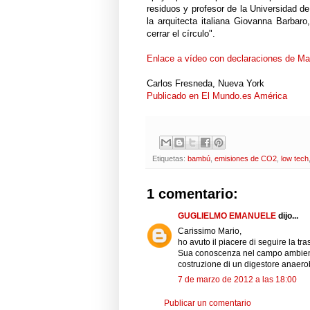
residuos y profesor de la Universidad d
la arquitecta italiana Giovanna Barbar
cerrar el círculo".
Enlace a vídeo con declaraciones de M
Carlos Fresneda, Nueva York
Publicado en El Mundo.es América
Etiquetas:
bambú
,
emisiones de CO2
,
low tech
1 comentario:
GUGLIELMO EMANUELE
dijo...
Carissimo Mario,
ho avuto il piacere di seguire la tr
Sua conoscenza nel campo ambienta
costruzione di un digestore anaerob
7 de marzo de 2012 a las 18:00
Publicar un comentario