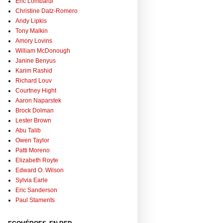
Eric Lombardi
Christine Datz-Romero
Andy Lipkis
Tony Malkin
Amory Lovins
William McDonough
Janine Benyus
Karim Rashid
Richard Louv
Courtney Hight
Aaron Naparstek
Brock Dolman
Lester Brown
Abu Talib
Owen Taylor
Patti Moreno
Elizabeth Royte
Edward O. Wilson
Sylvia Earle
Eric Sanderson
Paul Staments