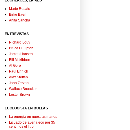
ECOHÉROES, EN RED
Mario Rosato
Birke Baerh
Anita Sancha
ENTREVISTAS
Richard Louv
Bruce H. Lipton
James Hansen
Bill Mckibben
Al Gore
Paul Ehrlich
Alex Steffen
John Zerzan
Wallace Broecker
Lester Brown
ECOLOGISTA EN BULLAS
La energía en nuestras manos
Licuado de avena eco por 35
céntimos el litro