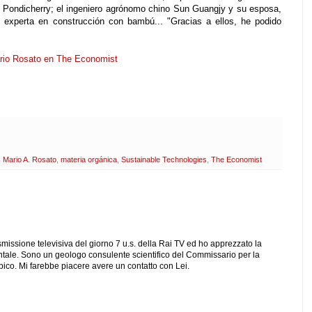
e Pondicherry; el ingeniero agrónomo chino Sun Guangjy y su esposa,
o, experta en construcción con bambú... "Gracias a ellos, he podido
ario Rosato en The Economist
,
Mario A. Rosato
,
materia orgánica
,
Sustainable Technologies
,
The Economist
asmissione televisiva del giorno 7 u.s. della Rai TV ed ho apprezzato la
le. Sono un geologo consulente scientifico del Commissario per la
ico. Mi farebbe piacere avere un contatto con Lei.