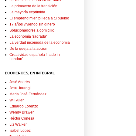
La vuelta al mundo en 36 'hubs'
La primavera de la transición
La mayoría exprimida
El emprendimiento llega a tu pueblo
17 años viviendo sin dinero
Solucionadores a domicilio
La economía 'sagrada'
La verdad incomoda de la economia
De la queja a la acción
Creatividad española 'made in
London'
ECOHÉROES, EN INTEGRAL
José Andrés
Josu Jauregi
Maria José Fernández
Will Allen
Eduardo Lorenzo
Wendy Brawer
Héctor Conesa
Liz Walker
Isabel López