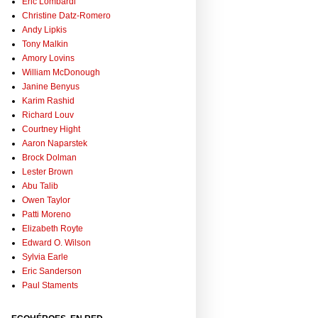
Eric Lombardi
Christine Datz-Romero
Andy Lipkis
Tony Malkin
Amory Lovins
William McDonough
Janine Benyus
Karim Rashid
Richard Louv
Courtney Hight
Aaron Naparstek
Brock Dolman
Lester Brown
Abu Talib
Owen Taylor
Patti Moreno
Elizabeth Royte
Edward O. Wilson
Sylvia Earle
Eric Sanderson
Paul Staments