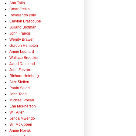
Abu Talib
Omar Freilla
Reverendo Billy
Clayton Brascoupé
Juliano Brotman
John Francis
Wendy Brawer
Gordon Hempton
Annie Leonard
Wallace Broecker
Jared Daimond
John Zerzan
Richard Heinberg
Alex Steffen
Paolo Soleri
John Todd
Michael Pollan
Ena McPherson
Will Allen
Jenga Mwendo
Bill McKibben
Annie Novak