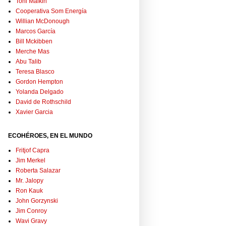
Toni Malkin
Cooperativa Som Energía
Willian McDonough
Marcos García
Bill Mckibben
Merche Mas
Abu Talib
Teresa Blasco
Gordon Hempton
Yolanda Delgado
David de Rothschild
Xavier Garcia
ECOHÉROES, EN EL MUNDO
Fritjof Capra
Jim Merkel
Roberta Salazar
Mr. Jalopy
Ron Kauk
John Gorzynski
Jim Conroy
Wavi Gravy