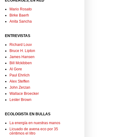
ECOHÉROES, EN RED
Mario Rosato
Birke Baerh
Anita Sancha
ENTREVISTAS
Richard Louv
Bruce H. Lipton
James Hansen
Bill Mckibben
Al Gore
Paul Ehrlich
Alex Steffen
John Zerzan
Wallace Broecker
Lester Brown
ECOLOGISTA EN BULLAS
La energía en nuestras manos
Licuado de avena eco por 35
céntimos el litro