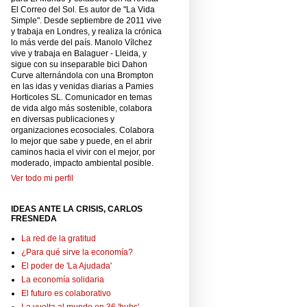
El Correo del Sol. Es autor de "La Vida
Simple". Desde septiembre de 2011 vive
y trabaja en Londres, y realiza la crónica
lo más verde del país. Manolo Vílchez
vive y trabaja en Balaguer - Lleida, y
sigue con su inseparable bici Dahon
Curve alternándola con una Brompton
en las idas y venidas diarias a Pamies
Horticoles SL. Comunicador en temas
de vida algo más sostenible, colabora
en diversas publicaciones y
organizaciones ecosociales. Colabora
lo mejor que sabe y puede, en el abrir
caminos hacia el vivir con el mejor, por
moderado, impacto ambiental posible.
Ver todo mi perfil
IDEAS ANTE LA CRISIS, CARLOS
FRESNEDA
La red de la gratitud
¿Para qué sirve la economía?
El poder de 'La Ajudada'
La economía solidaria
El futuro es colaborativo