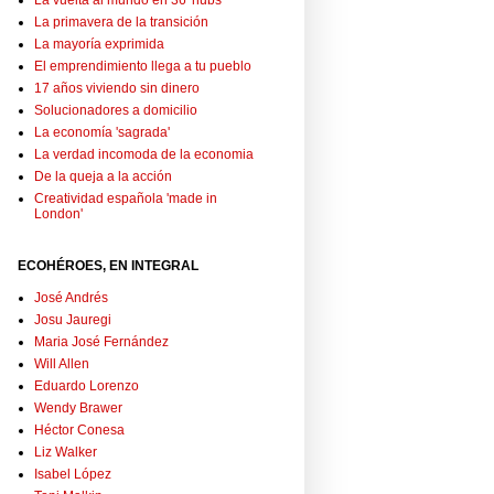
La vuelta al mundo en 36 'hubs'
La primavera de la transición
La mayoría exprimida
El emprendimiento llega a tu pueblo
17 años viviendo sin dinero
Solucionadores a domicilio
La economía 'sagrada'
La verdad incomoda de la economia
De la queja a la acción
Creatividad española 'made in
London'
ECOHÉROES, EN INTEGRAL
José Andrés
Josu Jauregi
Maria José Fernández
Will Allen
Eduardo Lorenzo
Wendy Brawer
Héctor Conesa
Liz Walker
Isabel López