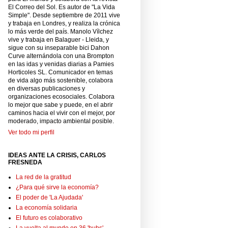
El Correo del Sol. Es autor de "La Vida
Simple". Desde septiembre de 2011 vive
y trabaja en Londres, y realiza la crónica
lo más verde del país. Manolo Vílchez
vive y trabaja en Balaguer - Lleida, y
sigue con su inseparable bici Dahon
Curve alternándola con una Brompton
en las idas y venidas diarias a Pamies
Horticoles SL. Comunicador en temas
de vida algo más sostenible, colabora
en diversas publicaciones y
organizaciones ecosociales. Colabora
lo mejor que sabe y puede, en el abrir
caminos hacia el vivir con el mejor, por
moderado, impacto ambiental posible.
Ver todo mi perfil
IDEAS ANTE LA CRISIS, CARLOS
FRESNEDA
La red de la gratitud
¿Para qué sirve la economía?
El poder de 'La Ajudada'
La economía solidaria
El futuro es colaborativo