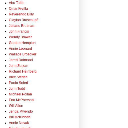
Abu Talib
Omar Freilla
Reverendo Billy
Clayton Brascoupé
Juliano Brotman
John Francis
Wendy Brawer
Gordon Hempton
Annie Leonard
Wallace Broecker
Jared Daimond
John Zerzan
Richard Heinberg
Alex Steffen
Paolo Soleri
John Todd
Michael Pollan
Ena McPherson
Will Allen
Jenga Mwendo
Bill McKibben
Annie Novak