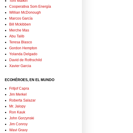
Toni Malkin
Cooperativa Som Energía
Willian McDonough
Marcos García
Bill Mckibben
Merche Mas
Abu Talib
Teresa Blasco
Gordon Hempton
Yolanda Delgado
David de Rothschild
Xavier Garcia
ECOHÉROES, EN EL MUNDO
Fritjof Capra
Jim Merkel
Roberta Salazar
Mr. Jalopy
Ron Kauk
John Gorzynski
Jim Conroy
Wavi Gravy