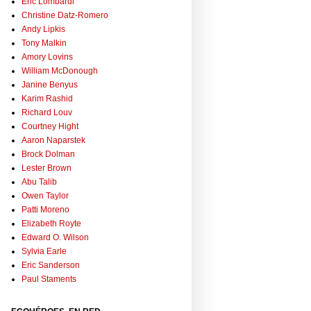
Eric Lombardi
Christine Datz-Romero
Andy Lipkis
Tony Malkin
Amory Lovins
William McDonough
Janine Benyus
Karim Rashid
Richard Louv
Courtney Hight
Aaron Naparstek
Brock Dolman
Lester Brown
Abu Talib
Owen Taylor
Patti Moreno
Elizabeth Royte
Edward O. Wilson
Sylvia Earle
Eric Sanderson
Paul Staments