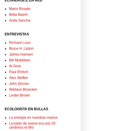
ECOHÉROES, EN RED
Mario Rosato
Birke Baerh
Anita Sancha
ENTREVISTAS
Richard Louv
Bruce H. Lipton
James Hansen
Bill Mckibben
Al Gore
Paul Ehrlich
Alex Steffen
John Zerzan
Wallace Broecker
Lester Brown
ECOLOGISTA EN BULLAS
La energía en nuestras manos
Licuado de avena eco por 35
céntimos el litro