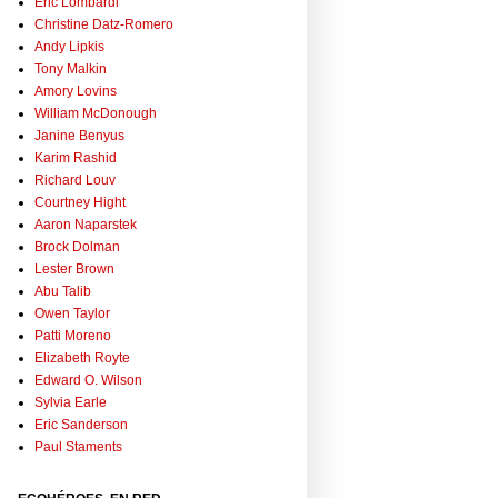
Eric Lombardi
Christine Datz-Romero
Andy Lipkis
Tony Malkin
Amory Lovins
William McDonough
Janine Benyus
Karim Rashid
Richard Louv
Courtney Hight
Aaron Naparstek
Brock Dolman
Lester Brown
Abu Talib
Owen Taylor
Patti Moreno
Elizabeth Royte
Edward O. Wilson
Sylvia Earle
Eric Sanderson
Paul Staments