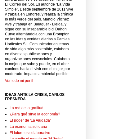
El Correo del Sol. Es autor de "La Vida
Simple". Desde septiembre de 2011 vive
y trabaja en Londres, y realiza la crónica
lo más verde del país. Manolo Vílchez
vive y trabaja en Balaguer - Lleida, y
sigue con su inseparable bici Dahon
Curve alternándola con una Brompton
en las idas y venidas diarias a Pamies
Horticoles SL. Comunicador en temas
de vida algo más sostenible, colabora
en diversas publicaciones y
organizaciones ecosociales. Colabora
lo mejor que sabe y puede, en el abrir
caminos hacia el vivir con el mejor, por
moderado, impacto ambiental posible.
Ver todo mi perfil
IDEAS ANTE LA CRISIS, CARLOS
FRESNEDA
La red de la gratitud
¿Para qué sirve la economía?
El poder de 'La Ajudada'
La economía solidaria
El futuro es colaborativo