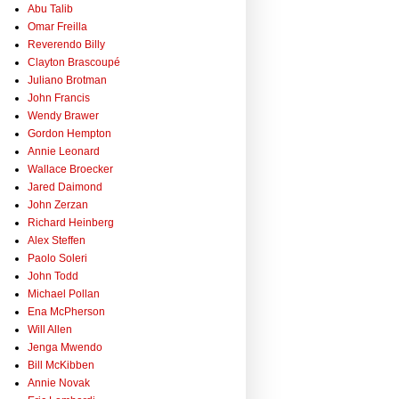
Abu Talib
Omar Freilla
Reverendo Billy
Clayton Brascoupé
Juliano Brotman
John Francis
Wendy Brawer
Gordon Hempton
Annie Leonard
Wallace Broecker
Jared Daimond
John Zerzan
Richard Heinberg
Alex Steffen
Paolo Soleri
John Todd
Michael Pollan
Ena McPherson
Will Allen
Jenga Mwendo
Bill McKibben
Annie Novak