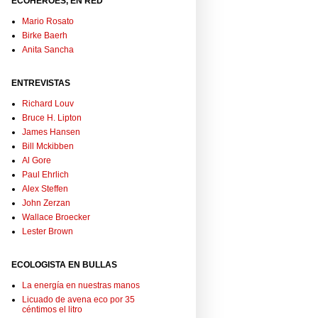
ECOHÉROES, EN RED
Mario Rosato
Birke Baerh
Anita Sancha
ENTREVISTAS
Richard Louv
Bruce H. Lipton
James Hansen
Bill Mckibben
Al Gore
Paul Ehrlich
Alex Steffen
John Zerzan
Wallace Broecker
Lester Brown
ECOLOGISTA EN BULLAS
La energía en nuestras manos
Licuado de avena eco por 35
céntimos el litro