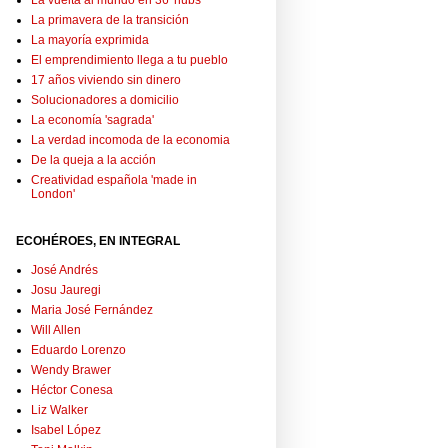
La vuelta al mundo en 36 'hubs'
La primavera de la transición
La mayoría exprimida
El emprendimiento llega a tu pueblo
17 años viviendo sin dinero
Solucionadores a domicilio
La economía 'sagrada'
La verdad incomoda de la economia
De la queja a la acción
Creatividad española 'made in
London'
ECOHÉROES, EN INTEGRAL
José Andrés
Josu Jauregi
Maria José Fernández
Will Allen
Eduardo Lorenzo
Wendy Brawer
Héctor Conesa
Liz Walker
Isabel López