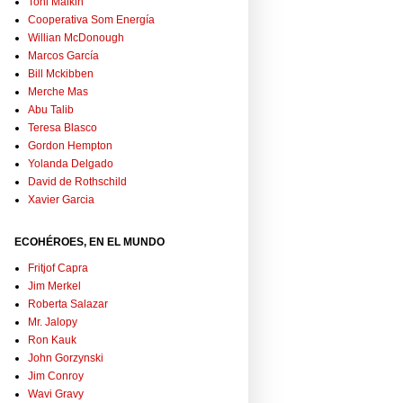
Toni Malkin
Cooperativa Som Energía
Willian McDonough
Marcos García
Bill Mckibben
Merche Mas
Abu Talib
Teresa Blasco
Gordon Hempton
Yolanda Delgado
David de Rothschild
Xavier Garcia
ECOHÉROES, EN EL MUNDO
Fritjof Capra
Jim Merkel
Roberta Salazar
Mr. Jalopy
Ron Kauk
John Gorzynski
Jim Conroy
Wavi Gravy