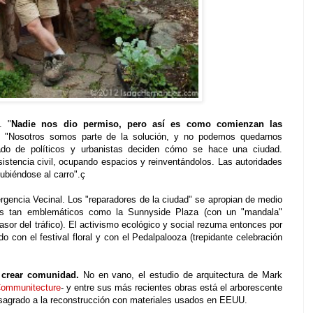
. "
Nadie nos dio permiso, pero así es como comienzan las
"Nosotros somos parte de la solución, y no podemos quedarnos
do de políticos y urbanistas deciden cómo se hace una ciudad.
tencia civil, ocupando espacios y reinventándolos. Las autoridades
ubiéndose al carro".ç
rgencia Vecinal. Los "reparadores de la ciudad" se apropian de medio
los tan emblemáticos como la Sunnyside Plaza (con un "mandala"
asor del tráfico). El activismo ecológico y social rezuma entonces por
do con el festival floral y con el Pedalpalooza (trepidante celebración
 crear comunidad.
No en vano, el estudio de arquitectura de Mark
ommunitecture
- y entre sus más recientes obras está el arborescente
nsagrado a la reconstrucción con materiales usados en EEUU.