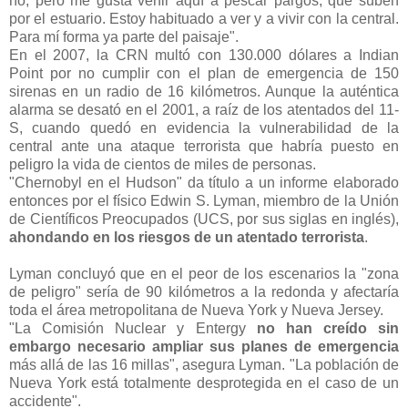
río, pero me gusta venir aquí a pescar pargos, que suben
por el estuario. Estoy habituado a ver y a vivir con la central.
Para mí forma ya parte del paisaje".
En el 2007, la CRN multó con 130.000 dólares a Indian
Point por no cumplir con el plan de emergencia de 150
sirenas en un radio de 16 kilómetros. Aunque la auténtica
alarma se desató en el 2001, a raíz de los atentados del 11-
S, cuando quedó en evidencia la vulnerabilidad de la
central ante una ataque terrorista que habría puesto en
peligro la vida de cientos de miles de personas.
"Chernobyl en el Hudson" da título a un informe elaborado
entonces por el físico Edwin S. Lyman, miembro de la Unión
de Científicos Preocupados (UCS, por sus siglas en inglés),
ahondando en los riesgos de un atentado terrorista
.
Lyman concluyó que en el peor de los escenarios la "zona
de peligro" sería de 90 kilómetros a la redonda y afectaría
toda el área metropolitana de Nueva York y Nueva Jersey.
"La Comisión Nuclear y Entergy
no han creído sin
embargo necesario ampliar sus planes de emergencia
más allá de las 16 millas", asegura Lyman. "La población de
Nueva York está totalmente desprotegida en el caso de un
accidente".