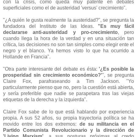
con la crisis, como queda muy patente en debates
superficiales como el de austeridad 'versus' crecimiento".
"¿A quién le gusta realmente la austeridad?", se pregunta la
fundadora del Instituto de las Ideas.
"Es muy fácil
declararse anti-austeridad y pro-crecimiento
, pero
cuando llega la hora de la verdad y en una situación tan
crítica, las decisiones no son tan simples como elegir ente el
negro y el blanco. Ya hemos visto lo que ha ocurrido a
Hollande en Francia".
"Otra parte interesante del debate es ésta:
'¿Es posible la
prosperidad sin crecimiento económico?'
", se pregunta
Claire Fox, parafraseando a Tim Jackson. "Yo
particularmente pienso que no, pero la cuestión está abierta,
y sería preferible que nadie se parapetara tras las viejas
etiquetas de la derecha y la izquierda".
Claire Fox sabe de lo que está hablando por experiencia
propia. A sus 52 años, su propia trayectoria política se ha
movido entre los dos extremos:
de su militancia en el
Partido Comunista Revolucionario y la dirección de
'Living Marxism'
, a sus posturas próximas al credo