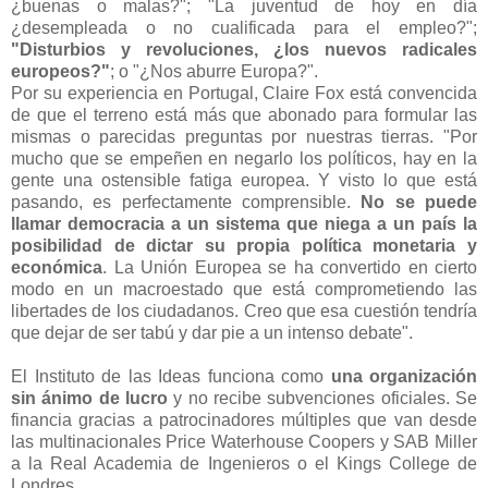
¿buenas o malas?"; "La juventud de hoy en día
¿desempleada o no cualificada para el empleo?";
"Disturbios y revoluciones, ¿los nuevos radicales
europeos?"
; o "¿Nos aburre Europa?".
Por su experiencia en Portugal, Claire Fox está convencida
de que el terreno está más que abonado para formular las
mismas o parecidas preguntas por nuestras tierras. "Por
mucho que se empeñen en negarlo los políticos, hay en la
gente una ostensible fatiga europea. Y visto lo que está
pasando, es perfectamente comprensible.
No se puede
llamar democracia a un sistema que niega a un país la
posibilidad de dictar su propia política monetaria y
económica
. La Unión Europea se ha convertido en cierto
modo en un macroestado que está comprometiendo las
libertades de los ciudadanos. Creo que esa cuestión tendría
que dejar de ser tabú y dar pie a un intenso debate".
El Instituto de las Ideas funciona como
una organización
sin ánimo de lucro
y no recibe subvenciones oficiales. Se
financia gracias a patrocinadores múltiples que van desde
las multinacionales Price Waterhouse Coopers y SAB Miller
a la Real Academia de Ingenieros o el Kings College de
Londres.