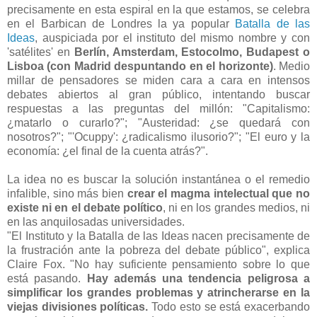
precisamente en esta espiral en la que estamos, se celebra
en el Barbican de Londres la ya popular
Batalla de las
Ideas
, auspiciada por el instituto del mismo nombre y con
'satélites' en
Berlín, Amsterdam, Estocolmo, Budapest o
Lisboa (con Madrid despuntando en el horizonte)
. Medio
millar de pensadores se miden cara a cara en intensos
debates abiertos al gran público, intentando buscar
respuestas a las preguntas del millón: "Capitalismo:
¿matarlo o curarlo?"; "Austeridad: ¿se quedará con
nosotros?"; "'Ocuppy': ¿radicalismo ilusorio?"; "El euro y la
economía: ¿el final de la cuenta atrás?".
La idea no es buscar la solución instantánea o el remedio
infalible, sino más bien
crear el magma intelectual que no
existe ni en el debate político
, ni en los grandes medios, ni
en las anquilosadas universidades.
"El Instituto y la Batalla de las Ideas nacen precisamente de
la frustración ante la pobreza del debate público", explica
Claire Fox. "No hay suficiente pensamiento sobre lo que
está pasando.
Hay además una tendencia peligrosa a
simplificar los grandes problemas y atrincherarse en la
viejas divisiones políticas.
Todo esto se está exacerbando