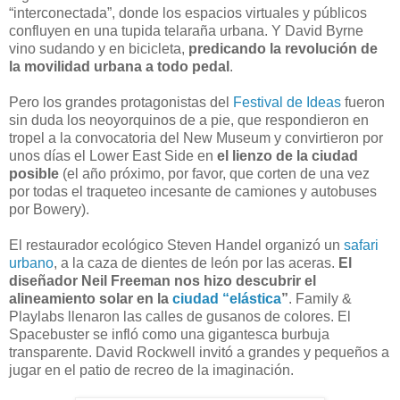
“interconectada”, donde los espacios virtuales y públicos
confluyen en una tupida telaraña urbana. Y David Byrne
vino sudando y en bicicleta,
predicando la revolución de
la movilidad urbana a todo pedal
.
Pero los grandes protagonistas del
Festival de Ideas
fueron
sin duda los neoyorquinos de a pie, que respondieron en
tropel a la convocatoria del New Museum y convirtieron por
unos días el Lower East Side en
el lienzo de la ciudad
posible
(el año próximo, por favor, que corten de una vez
por todas el traqueteo incesante de camiones y autobuses
por Bowery).
El restaurador ecológico Steven Handel organizó un
safari
urbano
, a la caza de dientes de león por las aceras.
El
diseñador Neil Freeman nos hizo descubrir el
alineamiento solar en la
ciudad “elástica
”
. Family &
Playlabs llenaron las calles de gusanos de colores. El
Spacebuster se infló como una gigantesca burbuja
transparente. David Rockwell invitó a grandes y pequeños a
jugar en el patio de recreo de la imaginación.