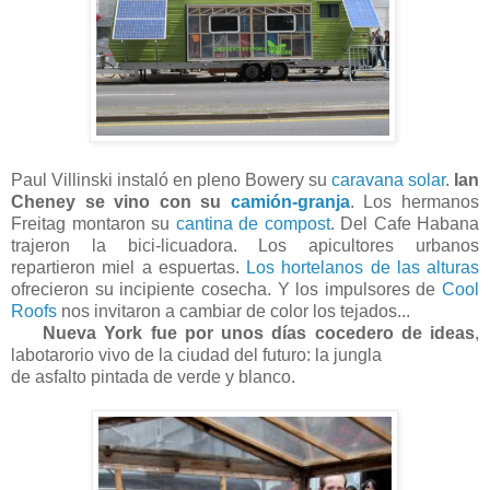
Paul Villinski instaló en pleno Bowery su
caravana solar
.
Ian
Cheney se vino con su
camión-granja
. Los hermanos
Freitag montaron su
cantina de compost
. Del Cafe Habana
trajeron la bici-licuadora. Los apicultores urbanos
repartieron miel a espuertas.
Los hortelanos de las alturas
ofrecieron su incipiente cosecha. Y los impulsores de
Cool
Roofs
nos invitaron a cambiar de color los tejados...
Nueva York fue por unos días cocedero de ideas
,
labotarorio vivo de la ciudad del futuro: la jungla
de asfalto pintada de verde y blanco.