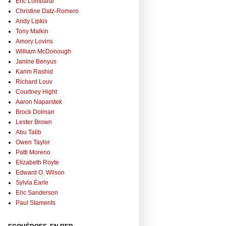
Eric Lombardi
Christine Datz-Romero
Andy Lipkis
Tony Malkin
Amory Lovins
William McDonough
Janine Benyus
Karim Rashid
Richard Louv
Courtney Hight
Aaron Naparstek
Brock Dolman
Lester Brown
Abu Talib
Owen Taylor
Patti Moreno
Elizabeth Royte
Edward O. Wilson
Sylvia Earle
Eric Sanderson
Paul Staments