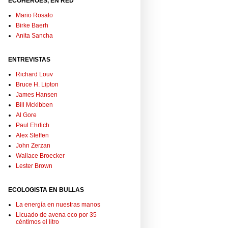
ECOHÉROES, EN RED
Mario Rosato
Birke Baerh
Anita Sancha
ENTREVISTAS
Richard Louv
Bruce H. Lipton
James Hansen
Bill Mckibben
Al Gore
Paul Ehrlich
Alex Steffen
John Zerzan
Wallace Broecker
Lester Brown
ECOLOGISTA EN BULLAS
La energía en nuestras manos
Licuado de avena eco por 35
céntimos el litro