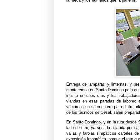
la rueda y los humanos que la parieron.
Entrega de lamparas y linternas, y pr
montaremos en Santo Domingo para que re
in situ en unos días y los trabajadore
viandas en esas paradas de laboreo 
vaciarnos un saco entero para disfruta
de los técnicos de Cesal, salen preparad
En Santo Domingo, y en la ruta desde S
lado de otro, ya sentida a la ida pero 
vallas y farolas simpáticos carteles 
exposición fotográfica, porque el rato q