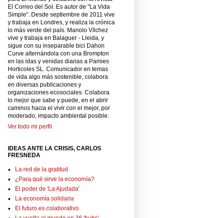
El Correo del Sol. Es autor de "La Vida
Simple". Desde septiembre de 2011 vive
y trabaja en Londres, y realiza la crónica
lo más verde del país. Manolo Vílchez
vive y trabaja en Balaguer - Lleida, y
sigue con su inseparable bici Dahon
Curve alternándola con una Brompton
en las idas y venidas diarias a Pamies
Horticoles SL. Comunicador en temas
de vida algo más sostenible, colabora
en diversas publicaciones y
organizaciones ecosociales. Colabora
lo mejor que sabe y puede, en el abrir
caminos hacia el vivir con el mejor, por
moderado, impacto ambiental posible.
Ver todo mi perfil
IDEAS ANTE LA CRISIS, CARLOS
FRESNEDA
La red de la gratitud
¿Para qué sirve la economía?
El poder de 'La Ajudada'
La economía solidaria
El futuro es colaborativo