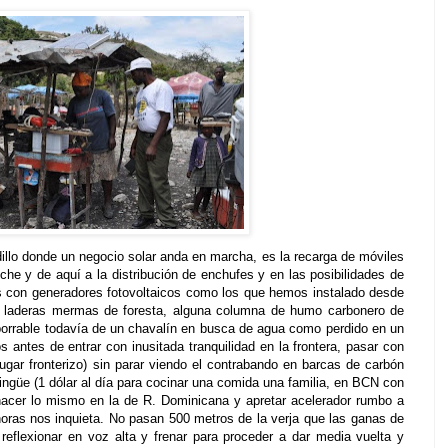
illo donde un negocio solar anda en marcha, es la recarga de móviles
che y de aquí a la distribución de enchufes y en las posibilidades de
s con generadores fotovoltaicos como los que hemos instalado desde
e laderas mermas de foresta, alguna columna de humo carbonero de
borrable todavía de un chavalín en busca de agua como perdido en un
 antes de entrar con inusitada tranquilidad en la frontera, pasar con
gar fronterizo) sin parar viendo el contrabando en barcas de carbón
ingüe (1 dólar al día para cocinar una comida una familia, en BCN con
hacer lo mismo en la de R. Dominicana y apretar acelerador rumbo a
horas nos inquieta. No pasan 500 metros de la verja que las ganas de
reflexionar en voz alta y frenar para proceder a dar media vuelta y