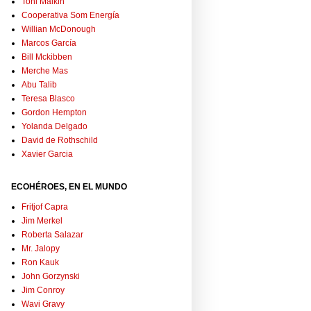
Toni Malkin
Cooperativa Som Energía
Willian McDonough
Marcos García
Bill Mckibben
Merche Mas
Abu Talib
Teresa Blasco
Gordon Hempton
Yolanda Delgado
David de Rothschild
Xavier Garcia
ECOHÉROES, EN EL MUNDO
Fritjof Capra
Jim Merkel
Roberta Salazar
Mr. Jalopy
Ron Kauk
John Gorzynski
Jim Conroy
Wavi Gravy