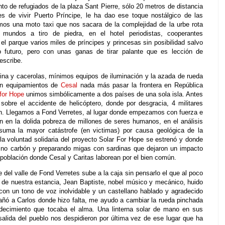
 de refugiados de la plaza Sant Pierre, sólo 20 metros de distancia
es de vivir Puerto Príncipe, le ha dao ese toque nostálgico de las
mos una moto taxi que nos sacara de la complejidad de la urbe rota
mundos a tiro de piedra, en el hotel periodistas, cooperantes
n el parque varios miles de príncipes y princesas sin posibilidad salvo
to futuro, pero con unas ganas de tirar palante que es lección de
escribe.
cina y cacerolas, mínimos equipos de iluminación y la azada de rueda
son equipamientos de
Cesal
nada más pasar la frontera en República
 for Hope
unimos simbólicamente a dos países de una sola isla. Antes
obre el accidente de helicóptero, donde por desgracia, 4 militares
ón. Llegamos a Fond Verretes, al lugar donde empezamos con fuerza e
ión en la dolida pobreza de millones de seres humanos, en el análisis
suma la mayor catástrofe (en victimas) por causa geológica de la
la voluntad solidaria del proyecto Solar For Hope se estrenó y donde
 no carbón y preparando migas con sardinas que dejaron un impacto
 población donde Cesal y Caritas laborean por el bien común.
e del valle de Fond Verretes sube a la caja sin pensarlo el que al poco
 de nuestra estancia, Jean Baptiste, nobel músico y mecánico, huido
 con un tono de voz inolvidable y un castellano hablado y agradecido
pañó a Carlos donde hizo falta, me ayudo a cambiar la rueda pinchada
decimiento que tocaba el alma. Una linterna solar de mano en sus
alida del pueblo nos despidieron por última vez de ese lugar que ha