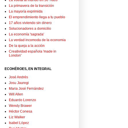
La vuelta al mundo en 36 'hubs'
La primavera de la transición
La mayoría exprimida
El emprendimiento llega a tu pueblo
17 años viviendo sin dinero
Solucionadores a domicilio
La economía 'sagrada'
La verdad incomoda de la economia
De la queja a la acción
Creatividad española 'made in
London'
ECOHÉROES, EN INTEGRAL
José Andrés
Josu Jauregi
Maria José Fernández
Will Allen
Eduardo Lorenzo
Wendy Brawer
Héctor Conesa
Liz Walker
Isabel López