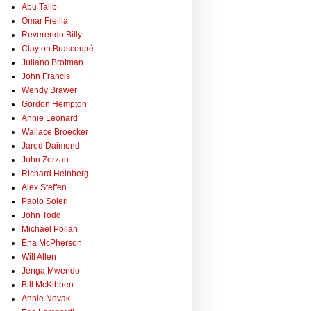
Abu Talib
Omar Freilla
Reverendo Billy
Clayton Brascoupé
Juliano Brotman
John Francis
Wendy Brawer
Gordon Hempton
Annie Leonard
Wallace Broecker
Jared Daimond
John Zerzan
Richard Heinberg
Alex Steffen
Paolo Soleri
John Todd
Michael Pollan
Ena McPherson
Will Allen
Jenga Mwendo
Bill McKibben
Annie Novak