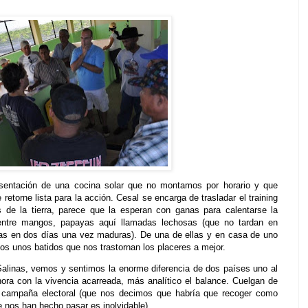
esentación de una cocina solar que no montamos por horario y que
torne lista para la acción. Cesal se encarga de trasladar el training
s de la tierra, parece que la esperan con ganas para calentarse la
entre mangos, papayas aquí llamadas lechosas (que no tardan en
rlas en dos días una vez maduras). De una de ellas y en casa de uno
os unos batidos que nos trastornan los placeres a mejor.
alinas, vemos y sentimos la enorme diferencia de dos países uno al
ahora con la vivencia acarreada, más analítico el balance. Cuelgan de
de campaña electoral (que nos decimos que habría que recoger como
ue nos han hecho pasar es inolvidable).