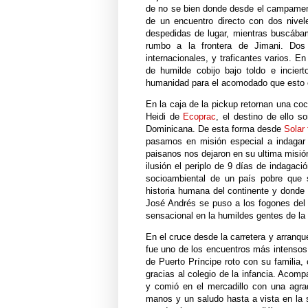
de no se bien donde desde el campamento
de un encuentro directo con dos nivel
despedidas de lugar, mientras buscába
rumbo a la frontera de Jimani. Dos 
internacionales, y traficantes varios. E
de humilde cobijo bajo toldo e incier
humanidad para el acomodado que esto 
En la caja de la pickup retornan una co
Heidi de
Ecoprac
, el destino de ello 
Dominicana. De esta forma desde
Solar
pasamos en misión especial a indagar s
paisanos nos dejaron en su ultima misi
ilusión el periplo de 9 días de indagac
socioambiental de un país pobre que 
historia humana del continente y donde 
José Andrés se puso a los fogones del
sensacional en la humildes gentes de la
En el cruce desde la carretera y arranqu
fue uno de los encuentros más intensos
de Puerto Príncipe roto con su familia,
gracias al colegio de la infancia. Acom
y comió en el mercadillo con una agra
manos y un saludo hasta a vista en la s