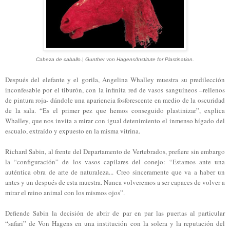
Cabeza de caballo.| Gunther von Hagens/Institute for Plastination.
Después del elefante y el gorila, Angelina Whalley muestra su predilección
inconfesable por el tiburón, con la infinita red de vasos sanguíneos –rellenos
de pintura roja- dándole una apariencia fosforescente en medio de la oscuridad
de la sala. “Es el primer pez que hemos conseguido plastinizar”, explica
Whalley, que nos invita a mirar con igual detenimiento el inmenso hígado del
escualo, extraído y expuesto en la misma vitrina.
Richard Sabin, al frente del Departamento de Vertebrados, prefiere sin embargo
la “configuración” de los vasos capilares del conejo: “Estamos ante una
auténtica obra de arte de naturaleza... Creo sinceramente que va a haber un
antes y un después de esta muestra. Nunca volveremos a ser capaces de volver a
mirar el reino animal con los mismos ojos”.
Defiende Sabin la decisión de abrir de par en par las puertas al particular
“safari” de Von Hagens en una institución con la solera y la reputación del