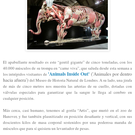
El apabullante resultado es este “gentil gigante” de cinco toneladas, con los
40.000 músculos de su trompa en “carne viva”, que saluda desde esta semana a
'Animals Inside Out'
('Animales por dentro
los intrépidos visitantes de
hacia afuera')
del Museo de Historia Natural de Londres. A su lado, una jirafa
de más de cinco metros nos muestra las arterias de su cuello, dotadas con
válvulas especiales para garantizar que la sangre le llega al cerebro en
cualquier posición.
Más cerca, casi humano, tenemos al gorila “Artis”, que murió en el zoo de
Hanover, y fue también plasnitizado en posición desafiante y vertical, con sus
doscientos kilos de masa corporal sostenidos por una poderosa maraña de
músculos que para sí quisiera un levantador de pesas.