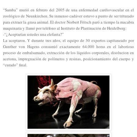
“Samba” murió en febrero del 2005 de una enfermedad cardiovascular en el
zoológico de Neunkirchen. Su inmenso cadáver estuvo a punto de ser triturado
para extraer la grasa animal. El doctor Norbert Fritsch paró a tiempo la macabra
maquinaria y llamó por teléfono al Instituto de Plastinación de Heidelberg:
-“¿Aceptarían ustedes una elefanta?”
La aceptaron. Y durante tres años, el equipo de 30 expertos capitaneado por
Gunther
von Hagens consumió exactamente 64.000 horas en el laborioso
proceso de embalsamado, extracción de los líquidos corporales, disolucion en
acetona, impregnación de polímeros y resinas, posicionamiento del cuerpo y
“curado” final.