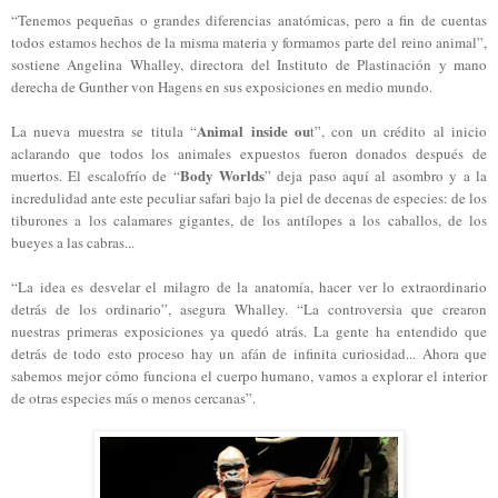
“Tenemos pequeñas o grandes diferencias anatómicas, pero a fin de cuentas
todos estamos hechos de la misma materia y formamos parte del reino animal”,
sostiene Angelina Whalley, directora del Instituto de Plastinación y mano
derecha de Gunther von Hagens en sus exposiciones en medio mundo.
Animal inside ou
La nueva muestra se titula “
t”, con un crédito al inicio
aclarando que todos los animales expuestos fueron donados después de
Body Worlds
muertos. El escalofrío de “
” deja paso aquí al asombro y a la
incredulidad ante este peculiar safari bajo la piel de decenas de especies: de los
tiburones a los calamares gigantes, de los antílopes a los caballos, de los
bueyes a las cabras...
“La idea es desvelar el milagro de la anatomía, hacer ver lo extraordinario
detrás de los ordinario”, asegura Whalley. “La controversia que crearon
nuestras primeras exposiciones ya quedó atrás. La gente ha entendido que
detrás de todo esto proceso hay un afán de infinita curiosidad... Ahora que
sabemos mejor cómo funciona el cuerpo humano, vamos a explorar el interior
de otras especies más o menos cercanas”.