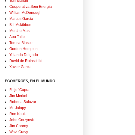
Toni Malkin
Cooperativa Som Energía
Willian McDonough
Marcos García
Bill Mckibben
Merche Mas
Abu Talib
Teresa Blasco
Gordon Hempton
Yolanda Delgado
David de Rothschild
Xavier Garcia
ECOHÉROES, EN EL MUNDO
Fritjof Capra
Jim Merkel
Roberta Salazar
Mr. Jalopy
Ron Kauk
John Gorzynski
Jim Conroy
Wavi Gravy