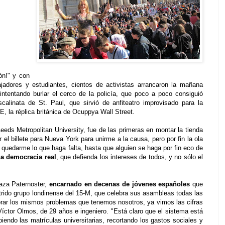
ón!" y con
ajadores y estudiantes, cientos de activistas arrancaron la mañana
intentando burlar el cerco de la policía, que poco a poco consiguió
scalinata de St. Paul, que sirvió de anfiteatro improvisado para la
 la réplica británica de Ocuppya Wall Street.
eds Metropolitan University, fue de las primeras en montar la tienda
el billete para Nueva York para unirme a la causa, pero por fin la ola
 quedarme lo que haga falta, hasta que alguien se haga por fin eco de
a democracia real
, que defienda los intereses de todos, y no sólo el
laza Paternoster,
encarnado en decenas de jóvenes españoles
que
utrido grupo londinense del 15-M, que celebra sus asambleas todas las
rar los mismos problemas que tenemos nosotros, ya vimos las cifras
Víctor Olmos, de 29 años e ingeniero. "Está claro que el sistema está
biendo las matrículas universitarias, recortando los gastos sociales y