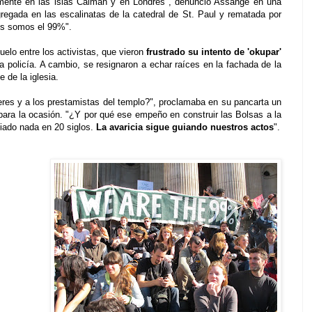
nemente en las islas Caimán y en Londres", denunció Assange en una
gregada en las escalinatas de la catedral de St. Paul y rematada por
os somos el 99%".
uelo entre los activistas, que vieron
frustrado su intento de 'okupar'
la policía. A cambio, se resignaron a echar raíces en la fachada de la
 de la iglesia.
res y a los prestamistas del templo?", proclamaba en su pancarta un
 para la ocasión. "¿Y por qué ese empeño en construir las Bolsas a la
iado nada en 20 siglos.
La avaricia sigue guiando nuestros actos
".