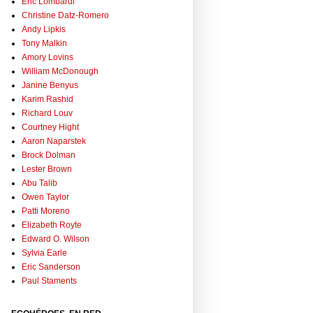
Eric Lombardi
Christine Datz-Romero
Andy Lipkis
Tony Malkin
Amory Lovins
William McDonough
Janine Benyus
Karim Rashid
Richard Louv
Courtney Hight
Aaron Naparstek
Brock Dolman
Lester Brown
Abu Talib
Owen Taylor
Patti Moreno
Elizabeth Royte
Edward O. Wilson
Sylvia Earle
Eric Sanderson
Paul Staments