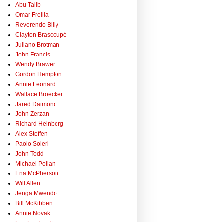
Abu Talib
Omar Freilla
Reverendo Billy
Clayton Brascoupé
Juliano Brotman
John Francis
Wendy Brawer
Gordon Hempton
Annie Leonard
Wallace Broecker
Jared Daimond
John Zerzan
Richard Heinberg
Alex Steffen
Paolo Soleri
John Todd
Michael Pollan
Ena McPherson
Will Allen
Jenga Mwendo
Bill McKibben
Annie Novak