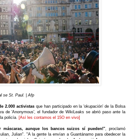
 se St. Paul. | Afp
e 2.000 activistas
que han participado en la 'okupación' de la Bolsa
a de 'Anonymous', el fundador de WikiLeaks se abrió paso ante la
la policía.
[Así les contamos el 15O en vivo]
 máscaras, aunque los bancos suizos sí pueden!"
, proclamó
ulian, Julian". "A la gente la envían a Guantánamo para obedecer la