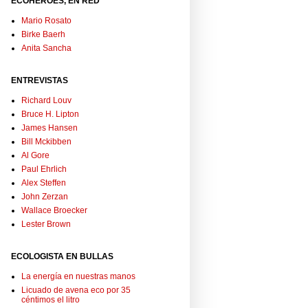
ECOHÉROES, EN RED
Mario Rosato
Birke Baerh
Anita Sancha
ENTREVISTAS
Richard Louv
Bruce H. Lipton
James Hansen
Bill Mckibben
Al Gore
Paul Ehrlich
Alex Steffen
John Zerzan
Wallace Broecker
Lester Brown
ECOLOGISTA EN BULLAS
La energía en nuestras manos
Licuado de avena eco por 35
céntimos el litro