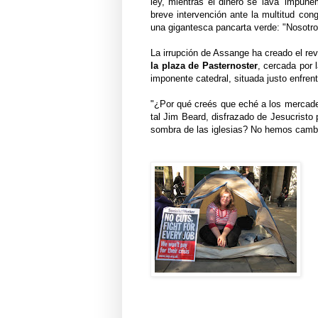
ley, mientras el dinero se 'lava' impu
breve intervención ante la multitud con
una gigantesca pancarta verde: "Nosotr
La irrupción de Assange ha creado el rev
la plaza de Pasternoster
, cercada por 
imponente catedral, situada justo enfrente
"¿Por qué creés que eché a los mercade
tal Jim Beard, disfrazado de Jesucristo
sombra de las iglesias? No hemos camb