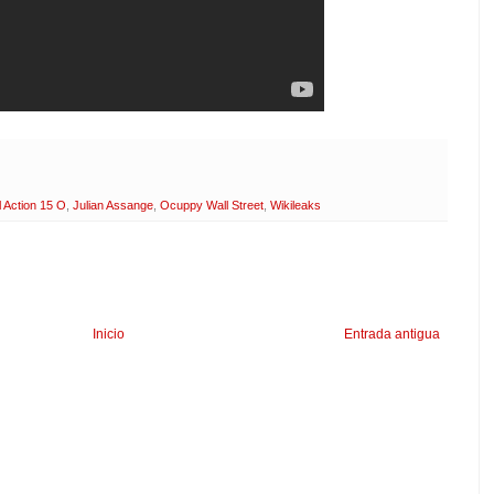
 Action 15 O
,
Julian Assange
,
Ocuppy Wall Street
,
Wikileaks
Inicio
Entrada antigua