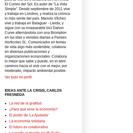
El Correo del Sol. Es autor de "La Vida
Simple". Desde septiembre de 2011 vive
y trabaja en Londres, y realiza la crónica
lo más verde del país. Manolo Vílchez
vive y trabaja en Balaguer - Lleida, y
sigue con su inseparable bici Dahon
Curve alternándola con una Brompton
en las idas y venidas diarias a Pamies
Horticoles SL. Comunicador en temas
de vida algo más sostenible, colabora
en diversas publicaciones y
organizaciones ecosociales. Colabora
lo mejor que sabe y puede, en el abrir
caminos hacia el vivir con el mejor, por
moderado, impacto ambiental posible.
Ver todo mi perfil
IDEAS ANTE LA CRISIS, CARLOS
FRESNEDA
La red de la gratitud
¿Para qué sirve la economía?
El poder de 'La Ajudada'
La economía solidaria
El futuro es colaborativo