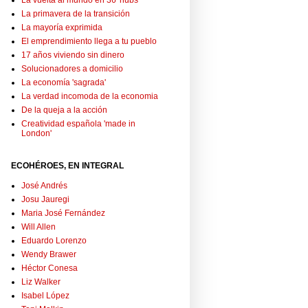
La vuelta al mundo en 36 'hubs'
La primavera de la transición
La mayoría exprimida
El emprendimiento llega a tu pueblo
17 años viviendo sin dinero
Solucionadores a domicilio
La economía 'sagrada'
La verdad incomoda de la economia
De la queja a la acción
Creatividad española 'made in
London'
ECOHÉROES, EN INTEGRAL
José Andrés
Josu Jauregi
Maria José Fernández
Will Allen
Eduardo Lorenzo
Wendy Brawer
Héctor Conesa
Liz Walker
Isabel López