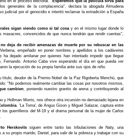
no en el proceso electoral. "
Esperemos que la película sirva para
los generales de la complacencia", declara la abogada Almudena
 judicial por el genocidio e intentó reclamar la extradición a España
rales sigan viendo como si tal cosa
y en el mismo lugar donde lo
as masacres, convencidos de que nunca tendrán que rendir cuentas",
,
no deja de recibir amenazas de muerte por su rebuscar en las
 Verbena, empeñado en poner nombres y apellidos a los cadáveres
 ha dejado amilanar por quienes han intentado impedir que llegue
re, Fernando. Antonio Caba vive esperando el día en que pueda ver
aron la ejecución de su propia familia ante sus ojos de niño.
 su título, deudor de la Premio Nobel de la Paz Rigoberta Menchú, que
ntido: "No podemos realmente cambiar las cosas por nosotros mismos,
que cambien
, poniendo nuestro granito de arena y contribuyendo al
no y Hollman Morris, nos ofrece otra incursión no demasiado lejana en
 Colombia
. 'La Toma', de Angus Gison y Miguel Salazar, captura entre
or los guerrilleros del M-19 y el drama personal de la mujer de Carlos
.
to Herskovits
siguen entre tanto las tribulaciones de Naty, una
 a su propio marido, Daniel, para salir de la pobreza y trabajar con su