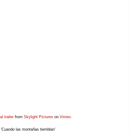
l trailer
from
Skylight Pictures
on
Vimeo
.
e 'Cuando las montañas tiemblan'