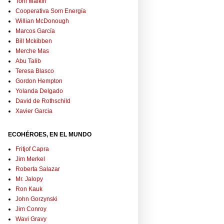
Toni Malkin
Cooperativa Som Energía
Willian McDonough
Marcos García
Bill Mckibben
Merche Mas
Abu Talib
Teresa Blasco
Gordon Hempton
Yolanda Delgado
David de Rothschild
Xavier Garcia
ECOHÉROES, EN EL MUNDO
Fritjof Capra
Jim Merkel
Roberta Salazar
Mr. Jalopy
Ron Kauk
John Gorzynski
Jim Conroy
Wavi Gravy