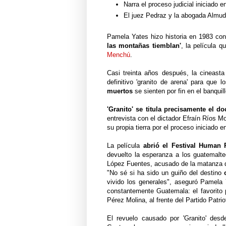
Narra el proceso judicial iniciado 
El juez Pedraz y la abogada Almud
Pamela Yates hizo historia en 1983 co
las montañas tiemblan'
, la película 
Menchú
.
Casi treinta años después, la cineast
definitivo 'granito de arena' para que lo
muertos
se sienten por fin en el banquill
'Granito' se titula precisamente el d
entrevista con el dictador Efraín Ríos M
su propia tierra por el proceso iniciado 
La película
abrió el Festival Human
devuelto la esperanza a los guatemalte
López Fuentes, acusado de la matanza d
"No sé si ha sido un guiño del destino
vivido los generales", aseguró Pamela
constantemente Guatemala: el favorito 
Pérez Molina, al frente del Partido Patr
El revuelo causado por 'Granito' des