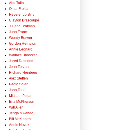
Abu Talib
Omar Freilla
Reverendo Billy
Clayton Brascoupé
Juliano Brotman
John Francis
Wendy Brawer
Gordon Hempton
Annie Leonard
Wallace Broecker
Jared Daimond
John Zerzan
Richard Heinberg
Alex Steffen
Paolo Soleri
John Todd
Michael Pollan
Ena McPherson
Will Allen
Jenga Mwendo
Bill McKibben
Annie Novak