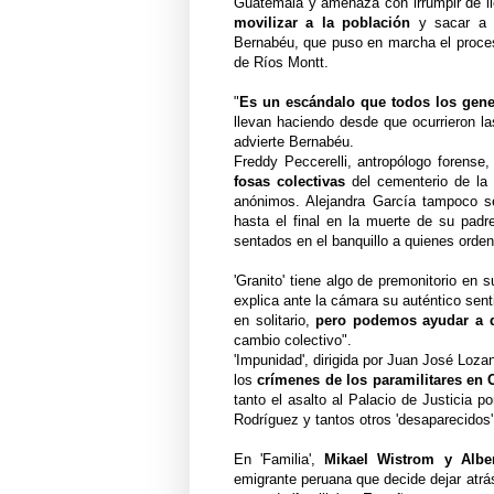
Guatemala y amenaza con irrumpir de lle
movilizar a la población
y sacar a 
Bernabéu, que puso en marcha el proceso
de Ríos Montt.
"
Es un escándalo que todos los gene
llevan haciendo desde que ocurrieron l
advierte Bernabéu.
Freddy Peccerelli, antropólogo forense
fosas colectivas
del cementerio de la
anónimos. Alejandra García tampoco se
hasta el final en la muerte de su pad
sentados en el banquillo a quienes orden
'Granito' tiene algo de premonitorio en
explica ante la cámara su auténtico se
en solitario,
pero podemos ayudar a 
cambio colectivo".
'Impunidad', dirigida por Juan José Loza
los
crímenes de los paramilitares en
tanto el asalto al Palacio de Justicia p
Rodríguez y tantos otros 'desaparecidos'
En 'Familia',
Mikael Wistrom y Alber
emigrante peruana que decide dejar atrás