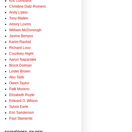
Eric Lombardi
Christine Datz-Romero
Andy Lipkis
Tony Malkin
Amory Lovins
William McDonough
Janine Benyus
Karim Rashid
Richard Louv
Courtney Hight
Aaron Naparstek
Brock Dolman
Lester Brown
Abu Talib
Owen Taylor
Patti Moreno
Elizabeth Royte
Edward O. Wilson
Sylvia Earle
Eric Sanderson
Paul Staments