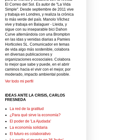
El Correo del Sol. Es autor de "La Vida
Simple". Desde septiembre de 2011 vive
y trabaja en Londres, y realiza la crónica
lo más verde del país. Manolo Vílchez
vive y trabaja en Balaguer - Lleida, y
sigue con su inseparable bici Dahon
Curve alternándola con una Brompton
en las idas y venidas diarias a Pamies
Horticoles SL. Comunicador en temas
de vida algo más sostenible, colabora
en diversas publicaciones y
organizaciones ecosociales. Colabora
lo mejor que sabe y puede, en el abrir
caminos hacia el vivir con el mejor, por
moderado, impacto ambiental posible.
Ver todo mi perfil
IDEAS ANTE LA CRISIS, CARLOS
FRESNEDA
La red de la gratitud
¿Para qué sirve la economía?
El poder de 'La Ajudada'
La economía solidaria
El futuro es colaborativo