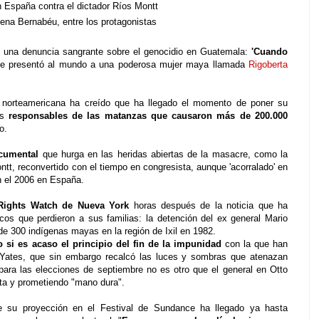
en España contra el dictador Ríos Montt
ena Bernabéu, entre los protagonistas
n una denuncia sangrante sobre el genocidio en Guatemala:
'Cuando
que presentó al mundo a una poderosa mujer maya llamada
Rigoberta
a norteamericana ha creído que ha llegado el momento de poner su
s
responsables de las matanzas que causaron más de 200.000
o.
ocumental
que hurga en las heridas abiertas de la masacre, como la
ontt, reconvertido con el tiempo en congresista, aunque 'acorralado' en
en el 2006 en España.
 Rights Watch de Nueva York
horas después de la noticia que ha
cos que perdieron a sus familias: la detención del ex general Mario
e 300 indígenas mayas en la región de Ixil en 1982.
o si es acaso el principio del fin de la impunidad
con la que han
 Yates, que sin embargo recalcó las luces y sombras que atenazan
para las elecciones de septiembre no es otro que el general en Otto
iota y prometiendo "mano dura".
de su proyección en el Festival de Sundance ha llegado ya hasta