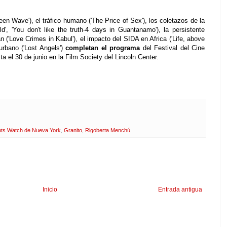
een Wave'), el tráfico humano ('The Price of Sex'), los coletazos de la
rld', 'You don't like the truth-4 days in Guantanamo'), la persistente
 ('Love Crimes in Kabul'), el impacto del SIDA en Africa ('Life, above
urbano ('Lost Angels')
completan el programa
del Festival del Cine
 el 30 de junio en la Film Society del Lincoln Center.
hts Watch de Nueva York
,
Granito
,
Rigoberta Menchú
Inicio
Entrada antigua