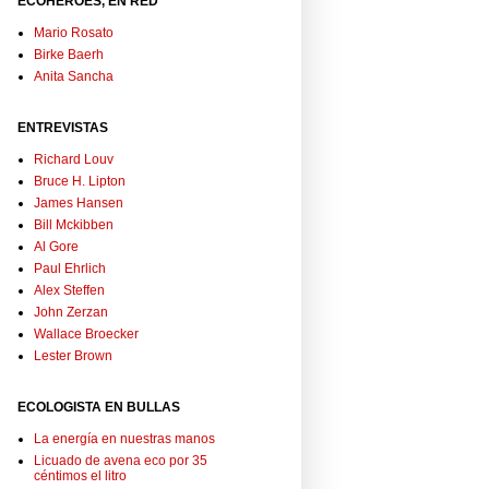
ECOHÉROES, EN RED
Mario Rosato
Birke Baerh
Anita Sancha
ENTREVISTAS
Richard Louv
Bruce H. Lipton
James Hansen
Bill Mckibben
Al Gore
Paul Ehrlich
Alex Steffen
John Zerzan
Wallace Broecker
Lester Brown
ECOLOGISTA EN BULLAS
La energía en nuestras manos
Licuado de avena eco por 35
céntimos el litro