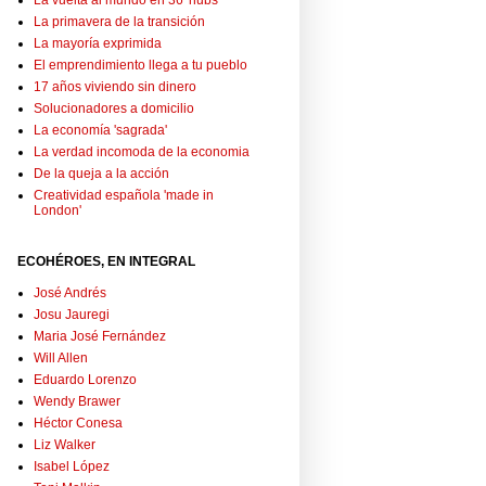
La vuelta al mundo en 36 'hubs'
La primavera de la transición
La mayoría exprimida
El emprendimiento llega a tu pueblo
17 años viviendo sin dinero
Solucionadores a domicilio
La economía 'sagrada'
La verdad incomoda de la economia
De la queja a la acción
Creatividad española 'made in
London'
ECOHÉROES, EN INTEGRAL
José Andrés
Josu Jauregi
Maria José Fernández
Will Allen
Eduardo Lorenzo
Wendy Brawer
Héctor Conesa
Liz Walker
Isabel López