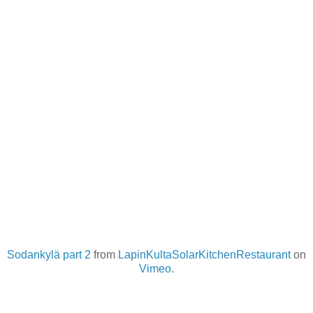
Sodankylä part 2
from
LapinKultaSolarKitchenRestaurant
on
Vimeo
.