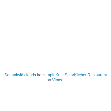
Sodankylä clouds
from
LapinKultaSolarKitchenRestaurant
on
Vimeo
.