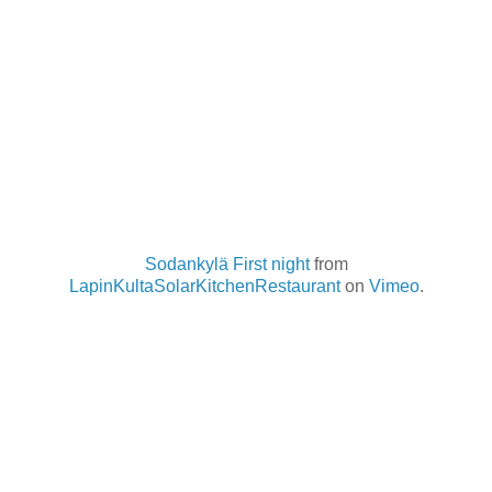
Sodankylä First night
from
LapinKultaSolarKitchenRestaurant
on
Vimeo
.