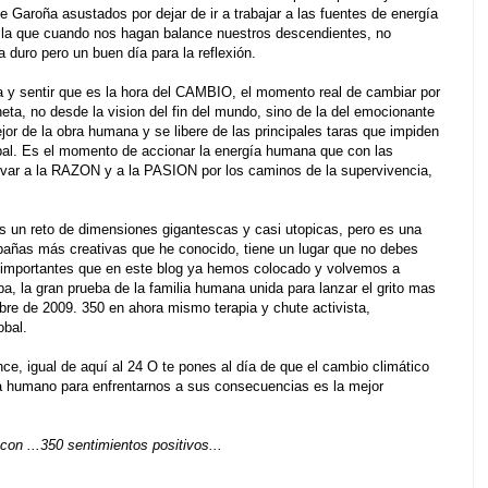
 Garoña asustados por dejar de ir a trabajar a las fuentes de energía
de la que cuando nos hagan balance nuestros descendientes, no
duro pero un buen día para la reflexión.
y sentir que es la hora del CAMBIO, el momento real de cambiar por
ta, no desde la vision del fin del mundo, sino de la del emocionante
or de la obra humana y se libere de las principales taras que impiden
lobal. Es el momento de accionar la energía humana que con las
llevar a la RAZON y a la PASION por los caminos de la supervivencia,
s un reto de dimensiones gigantescas y casi utopicas, pero es una
pañas más creativas que he conocido, tiene un lugar que no debes
 importantes que en este blog ya hemos colocado y volvemos a
ba, la gran prueba de la familia humana unida para lanzar el grito mas
bre de 2009. 350 en ahora mismo terapia y chute activista,
obal.
nce, igual de aquí al 24 O te pones al día de que el cambio climático
ima humano para enfrentarnos a sus consecuencias es la mejor
on ...350 sentimientos positivos...