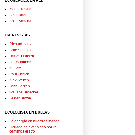
ECOHÉROES, EN RED
Mario Rosato
Birke Baerh
Anita Sancha
ENTREVISTAS
Richard Louv
Bruce H. Lipton
James Hansen
Bill Mckibben
Al Gore
Paul Ehrlich
Alex Steffen
John Zerzan
Wallace Broecker
Lester Brown
ECOLOGISTA EN BULLAS
La energía en nuestras manos
Licuado de avena eco por 35
céntimos el litro