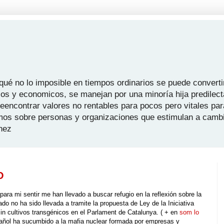
é no lo imposible en tiempos ordinarios se puede convertir
icos y economicos, se manejan por una minoría hija predilect
 reencontrar valores no rentables para pocos pero vitales pa
mos sobre personas y organizaciones que estimulan a camb
hez
O
ara mi sentir me han llevado a buscar refugio en la reflexión sobre la
lado no ha sido llevada a tramite la propuesta de Ley de la Iniciativa
in cultivos transgénicos en el Parlament de Catalunya. ( + en
som lo
pañol ha sucumbido a la mafia nuclear formada por empresas y