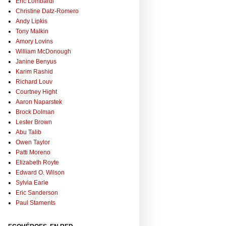
Eric Lombardi
Christine Datz-Romero
Andy Lipkis
Tony Malkin
Amory Lovins
William McDonough
Janine Benyus
Karim Rashid
Richard Louv
Courtney Hight
Aaron Naparstek
Brock Dolman
Lester Brown
Abu Talib
Owen Taylor
Patti Moreno
Elizabeth Royte
Edward O. Wilson
Sylvia Earle
Eric Sanderson
Paul Staments