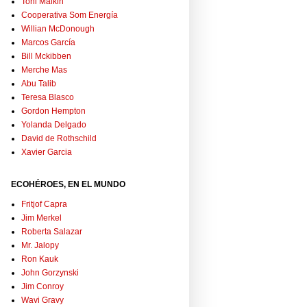
Toni Malkin
Cooperativa Som Energía
Willian McDonough
Marcos García
Bill Mckibben
Merche Mas
Abu Talib
Teresa Blasco
Gordon Hempton
Yolanda Delgado
David de Rothschild
Xavier Garcia
ECOHÉROES, EN EL MUNDO
Fritjof Capra
Jim Merkel
Roberta Salazar
Mr. Jalopy
Ron Kauk
John Gorzynski
Jim Conroy
Wavi Gravy