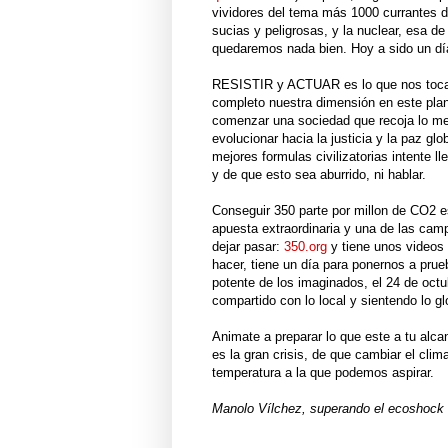
vividores del tema más 1000 currantes de
sucias y peligrosas, y la nuclear, esa 
quedaremos nada bien. Hoy a sido un día 
RESISTIR y ACTUAR es lo que nos toca 
completo nuestra dimensión en este plane
comenzar una sociedad que recoja lo mej
evolucionar hacia la justicia y la paz g
mejores formulas civilizatorias intente 
y de que esto sea aburrido, ni hablar.
Conseguir 350 parte por millon de CO2 e
apuesta extraordinaria y una de las cam
dejar pasar:
350.org
y tiene unos videos
hacer, tiene un día para ponernos a prue
potente de los imaginados, el 24 de octu
compartido con lo local y sientendo lo gl
Animate a preparar lo que este a tu alca
es la gran crisis, de que cambiar el cl
temperatura a la que podemos aspirar.
Manolo Vílchez, superando el ecoshock c