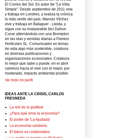
El Correo del Sol. Es autor de "La Vida
Simple". Desde septiembre de 2011 vive
y trabaja en Londres, y realiza la crónica
lo más verde del país. Manolo Vílchez
vive y trabaja en Balaguer - Lleida, y
sigue con su inseparable bici Dahon
Curve alternándola con una Brompton
en las idas y venidas diarias a Pamies
Horticoles SL. Comunicador en temas
de vida algo más sostenible, colabora
en diversas publicaciones y
organizaciones ecosociales. Colabora
lo mejor que sabe y puede, en el abrir
caminos hacia el vivir con el mejor, por
moderado, impacto ambiental posible.
Ver todo mi perfil
IDEAS ANTE LA CRISIS, CARLOS
FRESNEDA
La red de la gratitud
¿Para qué sirve la economía?
El poder de 'La Ajudada'
La economía solidaria
El futuro es colaborativo