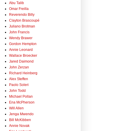
Abu Talib
Omar Freilla
Reverendo Billy
Clayton Brascoupé
Juliano Brotman
John Francis
Wendy Brawer
Gordon Hempton
Annie Leonard
Wallace Broecker
Jared Daimond
John Zerzan
Richard Heinberg
Alex Steffen
Paolo Soleri
John Todd
Michael Pollan
Ena McPherson
Will Allen
Jenga Mwendo
Bill McKibben
Annie Novak