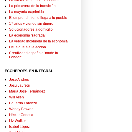
La vuelta al mundo en 36 'hubs'
La primavera de la transición
La mayoría exprimida
El emprendimiento llega a tu pueblo
17 años viviendo sin dinero
Solucionadores a domicilio
La economía 'sagrada'
La verdad incomoda de la economia
De la queja a la acción
Creatividad española 'made in
London'
ECOHÉROES, EN INTEGRAL
José Andrés
Josu Jauregi
Maria José Fernández
Will Allen
Eduardo Lorenzo
Wendy Brawer
Héctor Conesa
Liz Walker
Isabel López