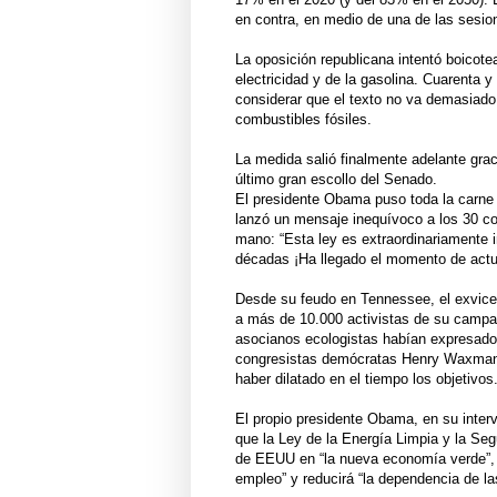
en contra, en medio de una de las sesio
La oposición republicana intentó boicote
electricidad y de la gasolina. Cuarenta 
considerar que el texto no va demasiado 
combustibles fósiles.
La medida salió finalmente adelante gra
último gran escollo del Senado.
El presidente Obama puso toda la carne 
lanzó un mensaje inequívoco a los 30 co
mano: “Esta ley es extraordinariamente 
décadas ¡Ha llegado el momento de actua
Desde su feudo en Tennessee, el exvicep
a más de 10.000 activistas de su campañ
asocianos ecologistas habían expresado 
congresistas demócratas Henry Waxman y
haber dilatado en el tiempo los objetivos
El propio presidente Obama, en su inter
que la Ley de la Energía Limpia y la Se
de EEUU en “la nueva economía verde”, s
empleo” y reducirá “la dependencia de las