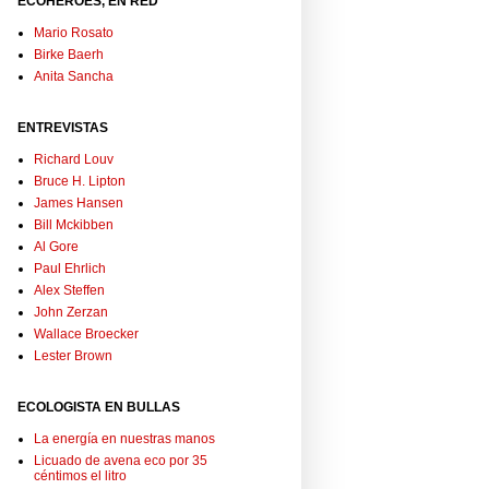
ECOHÉROES, EN RED
Mario Rosato
Birke Baerh
Anita Sancha
ENTREVISTAS
Richard Louv
Bruce H. Lipton
James Hansen
Bill Mckibben
Al Gore
Paul Ehrlich
Alex Steffen
John Zerzan
Wallace Broecker
Lester Brown
ECOLOGISTA EN BULLAS
La energía en nuestras manos
Licuado de avena eco por 35
céntimos el litro