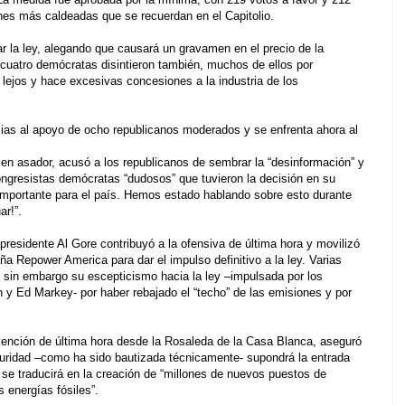
nes más caldeadas que se recuerdan en el Capitolio.
ar la ley, alegando que causará un gravamen en el precio de la
y cuatro demócratas disintieron también, muchos de ellos por
lejos y hace excesivas concesiones a la industria de los
cias al apoyo de ocho republicanos moderados y se enfrenta ahora al
en asador, acusó a los republicanos de sembrar la “desinformación” y
ngresistas demócratas “dudosos” que tuvieron la decisión en su
importante para el país. Hemos estado hablando sobre esto durante
r!”.
residente Al Gore contribuyó a la ofensiva de última hora y movilizó
a Repower America para dar el impulso definitivo a la ley. Varias
sin embargo su escepticismo hacia la ley –impulsada por los
 Ed Markey- por haber rebajado el “techo” de las emisiones y por
.
vención de última hora desde la Rosaleda de la Casa Blanca, aseguró
guridad –como ha sido bautizada técnicamente- supondrá la entrada
e traducirá en la creación de “millones de nuevos puestos de
 energías fósiles”.