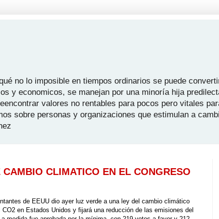
é no lo imposible en tiempos ordinarios se puede convertir
icos y economicos, se manejan por una minoría hija predilect
 reencontrar valores no rentables para pocos pero vitales pa
mos sobre personas y organizaciones que estimulan a camb
hez
DE CAMBIO CLIMATICO EN EL CONGRESO
ntes de EEUU dio ayer luz verde a una ley del cambio climático
al CO2 en Estados Unidos y fijará una reducción de las emisiones del
La medida fue aprobada por la mínima, con 219 votos a favor y 212