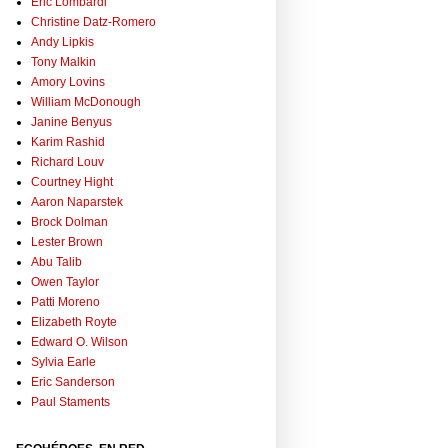
Eric Lombardi
Christine Datz-Romero
Andy Lipkis
Tony Malkin
Amory Lovins
William McDonough
Janine Benyus
Karim Rashid
Richard Louv
Courtney Hight
Aaron Naparstek
Brock Dolman
Lester Brown
Abu Talib
Owen Taylor
Patti Moreno
Elizabeth Royte
Edward O. Wilson
Sylvia Earle
Eric Sanderson
Paul Staments