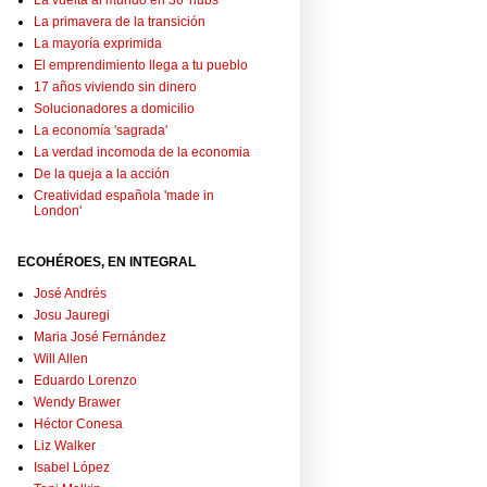
La vuelta al mundo en 36 'hubs'
La primavera de la transición
La mayoría exprimida
El emprendimiento llega a tu pueblo
17 años viviendo sin dinero
Solucionadores a domicilio
La economía 'sagrada'
La verdad incomoda de la economia
De la queja a la acción
Creatividad española 'made in
London'
ECOHÉROES, EN INTEGRAL
José Andrés
Josu Jauregi
Maria José Fernández
Will Allen
Eduardo Lorenzo
Wendy Brawer
Héctor Conesa
Liz Walker
Isabel López