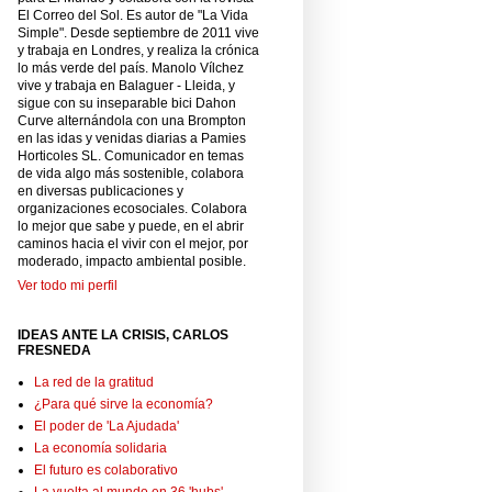
El Correo del Sol. Es autor de "La Vida
Simple". Desde septiembre de 2011 vive
y trabaja en Londres, y realiza la crónica
lo más verde del país. Manolo Vílchez
vive y trabaja en Balaguer - Lleida, y
sigue con su inseparable bici Dahon
Curve alternándola con una Brompton
en las idas y venidas diarias a Pamies
Horticoles SL. Comunicador en temas
de vida algo más sostenible, colabora
en diversas publicaciones y
organizaciones ecosociales. Colabora
lo mejor que sabe y puede, en el abrir
caminos hacia el vivir con el mejor, por
moderado, impacto ambiental posible.
Ver todo mi perfil
IDEAS ANTE LA CRISIS, CARLOS
FRESNEDA
La red de la gratitud
¿Para qué sirve la economía?
El poder de 'La Ajudada'
La economía solidaria
El futuro es colaborativo