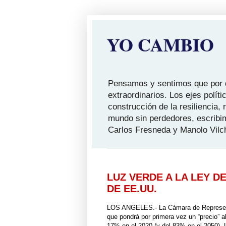
YO CAMBIO
Pensamos y sentimos que por qu
extraordinarios. Los ejes polít
construcción de la resiliencia,
mundo sin perdedores, escribi
Carlos Fresneda y Manolo Vilc
LUZ VERDE A LA LEY 
DE EE.UU.
LOS ANGELES.- La Cámara de Representa
que pondrá por primera vez un “precio” 
17% en el 2020 (y del 83% en el 2050). 