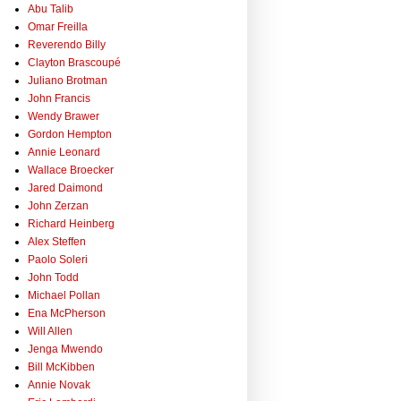
Abu Talib
Omar Freilla
Reverendo Billy
Clayton Brascoupé
Juliano Brotman
John Francis
Wendy Brawer
Gordon Hempton
Annie Leonard
Wallace Broecker
Jared Daimond
John Zerzan
Richard Heinberg
Alex Steffen
Paolo Soleri
John Todd
Michael Pollan
Ena McPherson
Will Allen
Jenga Mwendo
Bill McKibben
Annie Novak