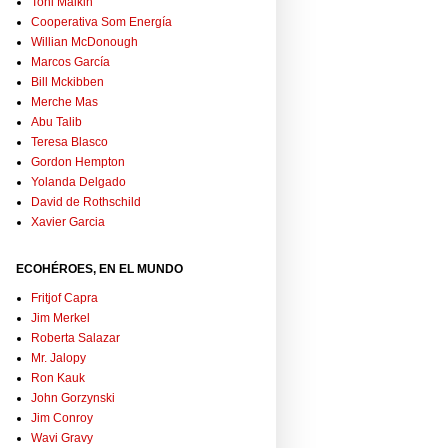
Toni Malkin
Cooperativa Som Energía
Willian McDonough
Marcos García
Bill Mckibben
Merche Mas
Abu Talib
Teresa Blasco
Gordon Hempton
Yolanda Delgado
David de Rothschild
Xavier Garcia
ECOHÉROES, EN EL MUNDO
Fritjof Capra
Jim Merkel
Roberta Salazar
Mr. Jalopy
Ron Kauk
John Gorzynski
Jim Conroy
Wavi Gravy