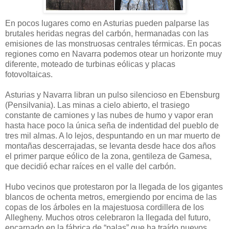
En pocos lugares como en Asturias pueden palparse las
brutales heridas negras del carbón, hermanadas con las
emisiones de las monstruosas centrales térmicas. En pocas
regiones como en Navarra podemos otear un horizonte muy
diferente, moteado de turbinas eólicas y placas
fotovoltaicas.
Asturias y Navarra libran un pulso silencioso en Ebensburg
(Pensilvania). Las minas a cielo abierto, el trasiego
constante de camiones y las nubes de humo y vapor eran
hasta hace poco la única seña de indentidad del pueblo de
tres mil almas. A lo lejos, despuntando en un mar muerto de
montañas descerrajadas, se levanta desde hace dos años
el primer parque eólico de la zona, gentileza de Gamesa,
que decidió echar raíces en el valle del carbón.
Hubo vecinos que protestaron por la llegada de los gigantes
blancos de ochenta metros, emergiendo por encima de las
copas de los árboles en la majestuosa cordillera de los
Allegheny. Muchos otros celebraron la llegada del futuro,
encarnado en la fábrica de “palas” que ha traído nuevos