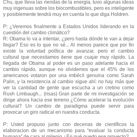
Chu, que lleva las riendas de la energía, tuvo algunas ideas
muy ingenuas sobre los biocombustibles, pero es inteligente
y posiblemente tendrá muy en cuenta lo que diga Holdren.
P: ¿Veremos finalmente a Estados Unidos liderando en la
cuestión del cambio climático?
R: Obama lo va a intentar, ¿pero hasta dónde le van a dejar
llegar? Eso es lo que no sé... Al menos parece que por fin
existe la voluntad política de avanzar, pero el cambio
cultural que necesitamos tiene que cuajar muy rápido. La
llegada de Obama al poder es un paso adelante hacia el
cambio rápido, aunque no olvidemos que el 45% de los
americanos votaron por una imbécil genuina como Sarah
Palin, y la resistencia al cambio sigue ahí: no hay más que
ver la cantidad de gente que escucha a un cretino como
Rush Limbaugh... (risas) Gran parte de mi investigación se
dirige ahora hacia ese terreno ¿Cómo acelerar la evolución
cultural? Un cambio de paradigma puede servir para
provocar un giro radical en nuestra conducta.
P: Usted propuso junto con decenas de científicos la
elaboracion de un mecanismo para “evaluar la conducta
humana” de cara al milenio ¿En qué quedo ese proyecto?