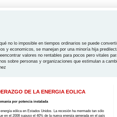
é no lo imposible en tiempos ordinarios se puede convertir
icos y economicos, se manejan por una minoría hija predilect
 reencontrar valores no rentables para pocos pero vitales pa
mos sobre personas y organizaciones que estimulan a camb
hez
DERAZGO DE LA ENERGIA EOLICA
emania por potencia instalada
 energía eólica en Estados Unidos. La recesión ha mermado tan sólo
 que en el 2008 supuso el 40% de la nueva energía generada en el país