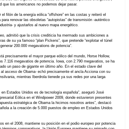
ad que los americanos no podemos dejar pasar.
 el filón de la energía eólica “offshore” en las costas y reiteró el
ara renovar las obsoletas “autopistas” de transmisión -auténtico
industria- y ajustarlos al nuevo mapa energético.
eo, admitió que la crisis crediticia ha mermado sus ambiciones a
tras de su ya famoso “plan Pickens”, que pretende “explotar el túnel
 generar 200.000 megavations de potencia”.
tá precisamente el mayor parque eólico del mundo, Horse Hollow,
os 7.116 megavatios de potencia. Iowa, con 2.790 megavatios, se ha
dado un paso de gigante en último año. En el estado clave del
 al asceso de Obama- echó precisamente el ancla Acciona con su
silvania, mientras Iberdrola tienede ya sus redes por una larga
s en Estados Unidos es de tecnología española”, aseguró José
resarial Eólica en el Windpower 2009, donde estuvieron presentes
apuesta estratégica de Obama la hicimos nosotros antes”, destacó
pañola a la creación de 5.000 puestos de empleo en Estados Unidos
s en el 2008, mantiene su posición en el podio europeo por potencia
En términos comparativos, la Unión Europea mantiene su primado con