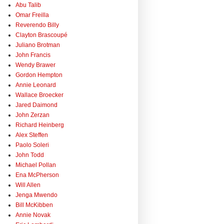
Abu Talib
Omar Freilla
Reverendo Billy
Clayton Brascoupé
Juliano Brotman
John Francis
Wendy Brawer
Gordon Hempton
Annie Leonard
Wallace Broecker
Jared Daimond
John Zerzan
Richard Heinberg
Alex Steffen
Paolo Soleri
John Todd
Michael Pollan
Ena McPherson
Will Allen
Jenga Mwendo
Bill McKibben
Annie Novak