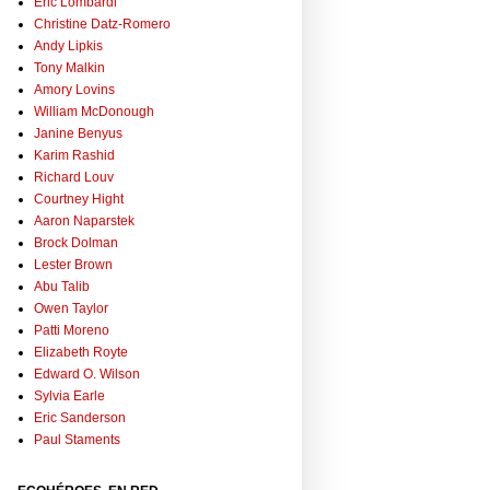
Eric Lombardi
Christine Datz-Romero
Andy Lipkis
Tony Malkin
Amory Lovins
William McDonough
Janine Benyus
Karim Rashid
Richard Louv
Courtney Hight
Aaron Naparstek
Brock Dolman
Lester Brown
Abu Talib
Owen Taylor
Patti Moreno
Elizabeth Royte
Edward O. Wilson
Sylvia Earle
Eric Sanderson
Paul Staments