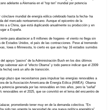
cano adelante a Alemania en el “top ten” mundial por potencia
cónclave mundial de energía eólica celebrado hasta la fecha- ha
ada del mercado norteamericano. Aunque el epicentro de la
ronto a a China, que está duplicando anualmente su producción y en
 lugar a España.
ente para abastecer a 8 millones de hogares- el viento no llega sin
a de Estados Unidos, el país de las contracciones. Pese al tremendo
xas, Iowa o Minnesota, lo cierto es que aún hay 16 estados sumidos
s del apoyo “pasivo” de la Administración Bush en los dos últimos
rgo saborear aún el “efecto Obama” y todo parece indicar que el 2009
a fecha) será un año de transición.
largo plazo que necesitamos para impulsar las energías renovables a
ctora de la Asociación Americana de Energía Eólica (AWEA). Obama
 potencia generada por las renovables en tres años, pero la “señal”
% renovables en el 2025, que se convirtió en el lema del encuentro de
n Salazar, prometiendo tener muy en de la demanda colectiva. “En
ha sido tan urgente la necesidad de una nueva política energética”,