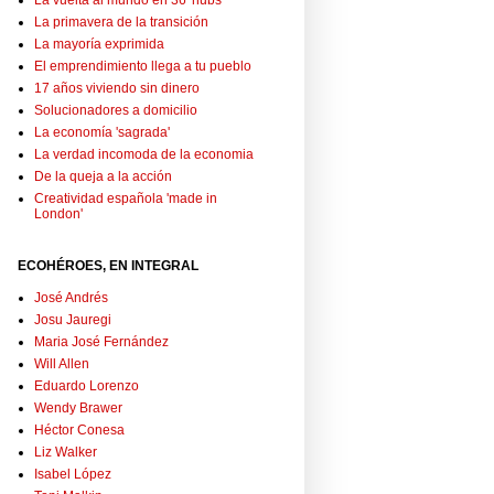
La vuelta al mundo en 36 'hubs'
La primavera de la transición
La mayoría exprimida
El emprendimiento llega a tu pueblo
17 años viviendo sin dinero
Solucionadores a domicilio
La economía 'sagrada'
La verdad incomoda de la economia
De la queja a la acción
Creatividad española 'made in
London'
ECOHÉROES, EN INTEGRAL
José Andrés
Josu Jauregi
Maria José Fernández
Will Allen
Eduardo Lorenzo
Wendy Brawer
Héctor Conesa
Liz Walker
Isabel López