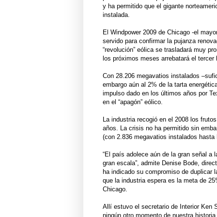
y ha permitido que el gigante norteameri
instalada.
El Windpower 2009 de Chicago -el mayor 
servido para confirmar la pujanza renov
“revolución” eólica se trasladará muy p
los próximos meses arrebatará el tercer
Con 28.206 megavatios instalados –sufici
embargo aún al 2% de la tarta energétic
impulso dado en los últimos años por Te
en el “apagón” eólico.
La industria recogió en el 2008 los fruto
años. La crisis no ha permitido sin emba
(con 2.836 megavatios instalados hasta l
“El país adolece aún de la gran señal a 
gran escala”, admite Denise Bode, dire
ha indicado su compromiso de duplicar la
que la industria espera es la meta de 25
Chicago.
Allí estuvo el secretario de Interior Ke
ningún otro momento de nuestra historia 