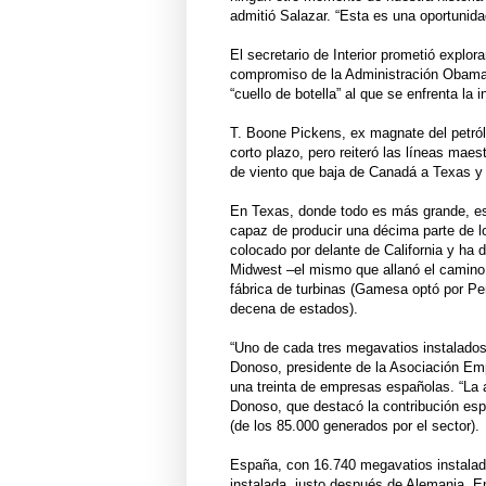
admitió Salazar. “Esta es una oportunid
El secretario de Interior prometió explorar
compromiso de la Administración Obama p
“cuello de botella” al que se enfrenta la 
T. Boone Pickens, ex magnate del petról
corto plazo, pero reiteró las líneas maes
de viento que baja de Canadá a Texas y
En Texas, donde todo es más grande, es
capaz de producir una décima parte de l
colocado por delante de California y ha 
Midwest –el mismo que allanó el camino
fábrica de turbinas (Gamesa optó por Pen
decena de estados).
“Uno de cada tres megavatios instalado
Donoso, presidente de la Asociación Emp
una treinta de empresas españolas. “La 
Donoso, que destacó la contribución es
(de los 85.000 generados por el sector).
España, con 16.740 megavatios instalado
instalada, justo después de Alemania. 