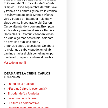
El Correo del Sol. Es autor de "La Vida
Simple". Desde septiembre de 2011 vive
y trabaja en Londres, y realiza la crónica
lo más verde del país. Manolo Vílchez
vive y trabaja en Balaguer - Lleida, y
sigue con su inseparable bici Dahon
Curve alternándola con una Brompton
en las idas y venidas diarias a Pamies
Horticoles SL. Comunicador en temas
de vida algo más sostenible, colabora
en diversas publicaciones y
organizaciones ecosociales. Colabora
lo mejor que sabe y puede, en el abrir
caminos hacia el vivir con el mejor, por
moderado, impacto ambiental posible.
Ver todo mi perfil
IDEAS ANTE LA CRISIS, CARLOS
FRESNEDA
La red de la gratitud
¿Para qué sirve la economía?
El poder de 'La Ajudada'
La economía solidaria
El futuro es colaborativo