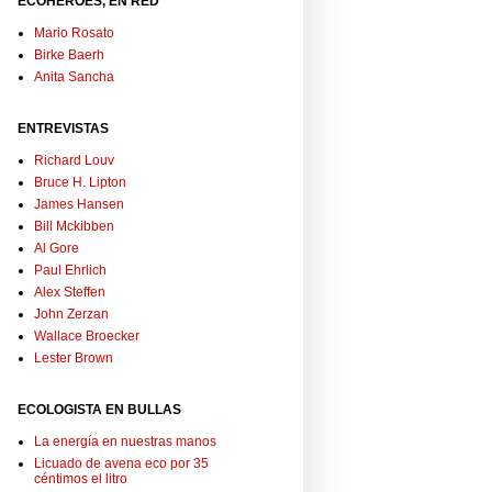
ECOHÉROES, EN RED
Mario Rosato
Birke Baerh
Anita Sancha
ENTREVISTAS
Richard Louv
Bruce H. Lipton
James Hansen
Bill Mckibben
Al Gore
Paul Ehrlich
Alex Steffen
John Zerzan
Wallace Broecker
Lester Brown
ECOLOGISTA EN BULLAS
La energía en nuestras manos
Licuado de avena eco por 35
céntimos el litro