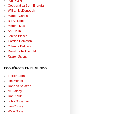
Toni Malkin
Cooperativa Som Energía
Willian McDonough
Marcos García
Bill Mckibben
Merche Mas
Abu Talib
Teresa Blasco
Gordon Hempton
Yolanda Delgado
David de Rothschild
Xavier Garcia
ECOHÉROES, EN EL MUNDO
Fritjof Capra
Jim Merkel
Roberta Salazar
Mr. Jalopy
Ron Kauk
John Gorzynski
Jim Conroy
Wavi Gravy