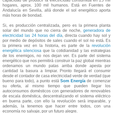
capacidad de producir la electricidad consumida en 25 mil
hogares, aprox. 100 mil humanos. Está en Fuentes de
Andalucía en Sevilla, allá donde el sol energético aporta
más horas de bondad.
Si, es producción centralizada, pero es la primera planta
solar del mundo que no cierra de noche,
generadora de
electricidad las 24 horas del día
, directa cuando hay sol y
por medio de depósitos de sales cuando el sol no está. Es
la primera vez en la historia, es parte de la
revolución
energética silenciosa
que la cotidianidad y las estrategias
de los enemigos, no nos dejan ver. Es parte del sistema
energético que nos permitirá construir la paz global mientras
ordenamos un mundo patas arriba donde apesta por
cantidad la basura a limpiar. Pronto llegará el consumir
desde el contador de casa electricidad verde de verdad (que
bueno para todo), a punto está
Som Energía
de comenzar
su oferta, al mismo tiempo que pueden llegar los
autoconsumos domésticos con generadores de renovables
de escala doméstica, descentralizando el sistema eléctrico
en buena parte, con ello la revolución será imparable, y
además, la tenemos que hacer entre todos, con una
economía no salvaje, por un futuro alegre.