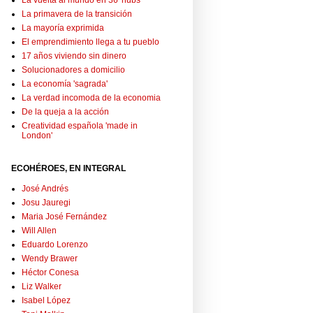
La vuelta al mundo en 36 'hubs'
La primavera de la transición
La mayoría exprimida
El emprendimiento llega a tu pueblo
17 años viviendo sin dinero
Solucionadores a domicilio
La economía 'sagrada'
La verdad incomoda de la economia
De la queja a la acción
Creatividad española 'made in
London'
ECOHÉROES, EN INTEGRAL
José Andrés
Josu Jauregi
Maria José Fernández
Will Allen
Eduardo Lorenzo
Wendy Brawer
Héctor Conesa
Liz Walker
Isabel López