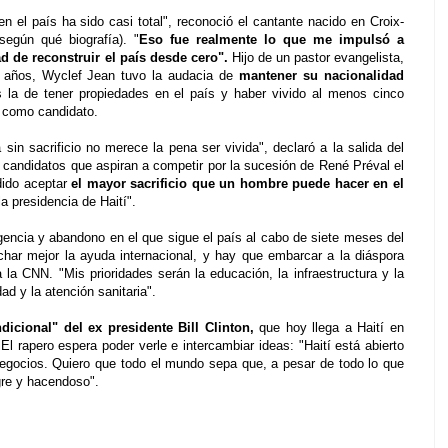
n el país ha sido casi total", reconoció el cantante nacido en Croix-
egún qué biografía). "
Eso fue realmente lo que me impulsó a
d de reconstruir el país desde cero".
Hijo de un pastor evangelista,
años, Wyclef Jean tuvo la audacia de
mantener su nacionalidad
 la de tener propiedades en el país y haber vivido al menos cinco
r como candidato.
sin sacrificio no merece la pena ser vivida", declaró a la salida del
s candidatos que aspiran a competir por la sucesión de René Préval el
dido aceptar
el mayor sacrificio que un hombre puede hacer en el
a presidencia de Haití".
encia y abandono en el que sigue el país al cabo de siete meses del
char mejor la ayuda internacional, y hay que embarcar a la diáspora
a la CNN. "Mis prioridades serán la educación, la infraestructura y la
ad y la atención sanitaria".
dicional" del ex presidente Bill Clinton,
que hoy llega a Haití en
l rapero espera poder verle e intercambiar ideas: "Haití está abierto
negocios. Quiero que todo el mundo sepa que, a pesar de todo lo que
egre y hacendoso".