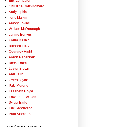
Eric Lombardi
Christine Datz-Romero
Andy Lipkis
Tony Malkin
Amory Lovins
William McDonough
Janine Benyus
Karim Rashid
Richard Louv
Courtney Hight
Aaron Naparstek
Brock Dolman
Lester Brown
Abu Talib
Owen Taylor
Patti Moreno
Elizabeth Royte
Edward O. Wilson
Sylvia Earle
Eric Sanderson
Paul Staments