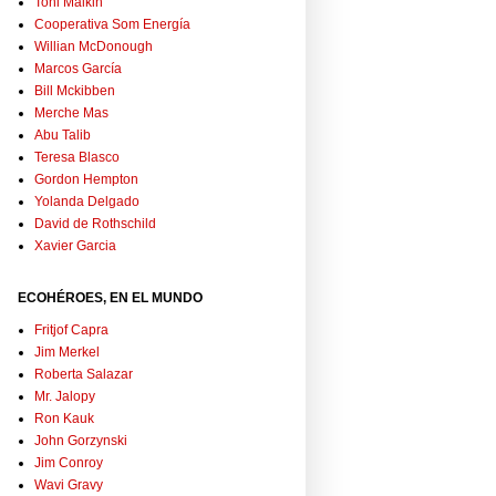
Toni Malkin
Cooperativa Som Energía
Willian McDonough
Marcos García
Bill Mckibben
Merche Mas
Abu Talib
Teresa Blasco
Gordon Hempton
Yolanda Delgado
David de Rothschild
Xavier Garcia
ECOHÉROES, EN EL MUNDO
Fritjof Capra
Jim Merkel
Roberta Salazar
Mr. Jalopy
Ron Kauk
John Gorzynski
Jim Conroy
Wavi Gravy