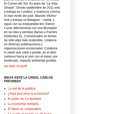
El Correo del Sol. Es autor de "La Vida
Simple". Desde septiembre de 2011 vive
y trabaja en Londres, y realiza la crónica
lo más verde del país. Manolo Vílchez
vive y trabaja en Balaguer - Lleida, y
sigue con su inseparable bici Dahon
Curve alternándola con una Brompton
en las idas y venidas diarias a Pamies
Horticoles SL. Comunicador en temas
de vida algo más sostenible, colabora
en diversas publicaciones y
organizaciones ecosociales. Colabora
lo mejor que sabe y puede, en el abrir
caminos hacia el vivir con el mejor, por
moderado, impacto ambiental posible.
Ver todo mi perfil
IDEAS ANTE LA CRISIS, CARLOS
FRESNEDA
La red de la gratitud
¿Para qué sirve la economía?
El poder de 'La Ajudada'
La economía solidaria
El futuro es colaborativo