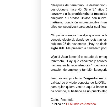
"Después del terretomo, la destrucción e
des-Buquets hace 40, 39 o 37 años (s
lanzarme a la presidencia: la necesida
emigrado a Estados Unidos con nueve 
haitiana,
condición imprescindible (más
años consecutivos) para poder cualifica
"Mi padre siempre me dijo que una vida 
consejo electoral, donde se registran lo
próximo 28 de noviembre. "Hoy he deci
siglo XXI
. Me presento a candidato por l
Wyclef Jean lamentó el estado de emerg
terremoto. "Hay que canalizar y aprove
haitiana en la reconstrucción", declaró 
creación de empleo, y también la segurid
Jean se autoproclamó
"seguidor incon
calidad de enviado especial de la ONU. E
para quien quiera venir a aquí a hacer 
ha ocurrido, el haitiano es un pueblo al
Carlos Fresneda
Publica en
El Mundo.es América