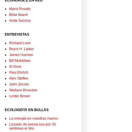
ECOHÉROES, EN RED
Mario Rosato
Birke Baerh
Anita Sancha
ENTREVISTAS
Richard Louv
Bruce H. Lipton
James Hansen
Bill Mckibben
Al Gore
Paul Ehrlich
Alex Steffen
John Zerzan
Wallace Broecker
Lester Brown
ECOLOGISTA EN BULLAS
La energía en nuestras manos
Licuado de avena eco por 35
céntimos el litro