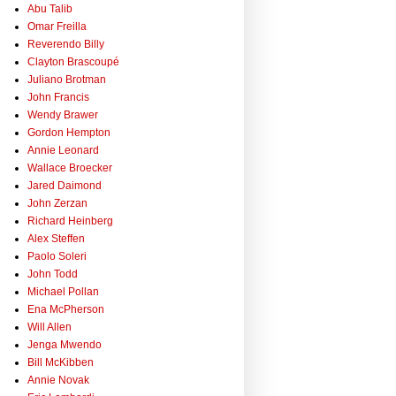
Abu Talib
Omar Freilla
Reverendo Billy
Clayton Brascoupé
Juliano Brotman
John Francis
Wendy Brawer
Gordon Hempton
Annie Leonard
Wallace Broecker
Jared Daimond
John Zerzan
Richard Heinberg
Alex Steffen
Paolo Soleri
John Todd
Michael Pollan
Ena McPherson
Will Allen
Jenga Mwendo
Bill McKibben
Annie Novak