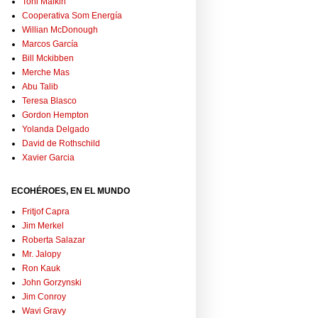
Toni Malkin
Cooperativa Som Energía
Willian McDonough
Marcos García
Bill Mckibben
Merche Mas
Abu Talib
Teresa Blasco
Gordon Hempton
Yolanda Delgado
David de Rothschild
Xavier Garcia
ECOHÉROES, EN EL MUNDO
Fritjof Capra
Jim Merkel
Roberta Salazar
Mr. Jalopy
Ron Kauk
John Gorzynski
Jim Conroy
Wavi Gravy