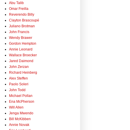
Abu Talib
Omar Freilla
Reverendo Billy
Clayton Brascoupé
Juliano Brotman
John Francis
Wendy Brawer
Gordon Hempton
Annie Leonard
Wallace Broecker
Jared Daimond
John Zerzan
Richard Heinberg
Alex Steffen
Paolo Soleri
John Todd
Michael Pollan
Ena McPherson
Will Allen
Jenga Mwendo
Bill McKibben
Annie Novak