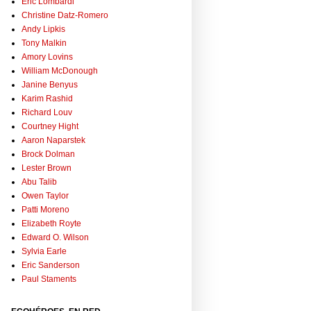
Eric Lombardi
Christine Datz-Romero
Andy Lipkis
Tony Malkin
Amory Lovins
William McDonough
Janine Benyus
Karim Rashid
Richard Louv
Courtney Hight
Aaron Naparstek
Brock Dolman
Lester Brown
Abu Talib
Owen Taylor
Patti Moreno
Elizabeth Royte
Edward O. Wilson
Sylvia Earle
Eric Sanderson
Paul Staments