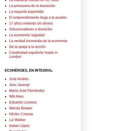
La vuelta al mundo en 36 'hubs'
La primavera de la transición
La mayoría exprimida
El emprendimiento llega a tu pueblo
17 años viviendo sin dinero
Solucionadores a domicilio
La economía 'sagrada'
La verdad incomoda de la economia
De la queja a la acción
Creatividad española 'made in
London'
ECOHÉROES, EN INTEGRAL
José Andrés
Josu Jauregi
Maria José Fernández
Will Allen
Eduardo Lorenzo
Wendy Brawer
Héctor Conesa
Liz Walker
Isabel López