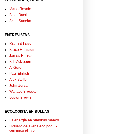
ECOHÉROES, EN RED
Mario Rosato
Birke Baerh
Anita Sancha
ENTREVISTAS
Richard Louv
Bruce H. Lipton
James Hansen
Bill Mckibben
Al Gore
Paul Ehrlich
Alex Steffen
John Zerzan
Wallace Broecker
Lester Brown
ECOLOGISTA EN BULLAS
La energía en nuestras manos
Licuado de avena eco por 35
céntimos el litro