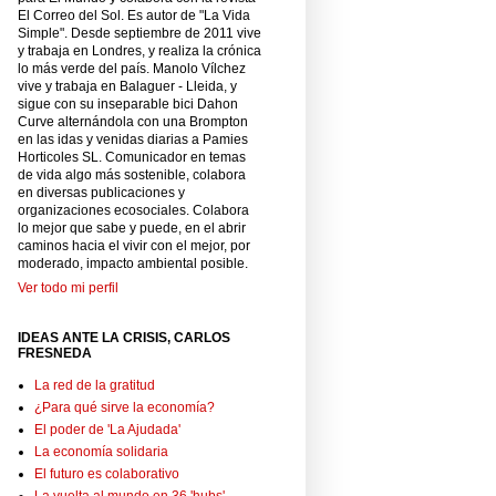
El Correo del Sol. Es autor de "La Vida
Simple". Desde septiembre de 2011 vive
y trabaja en Londres, y realiza la crónica
lo más verde del país. Manolo Vílchez
vive y trabaja en Balaguer - Lleida, y
sigue con su inseparable bici Dahon
Curve alternándola con una Brompton
en las idas y venidas diarias a Pamies
Horticoles SL. Comunicador en temas
de vida algo más sostenible, colabora
en diversas publicaciones y
organizaciones ecosociales. Colabora
lo mejor que sabe y puede, en el abrir
caminos hacia el vivir con el mejor, por
moderado, impacto ambiental posible.
Ver todo mi perfil
IDEAS ANTE LA CRISIS, CARLOS
FRESNEDA
La red de la gratitud
¿Para qué sirve la economía?
El poder de 'La Ajudada'
La economía solidaria
El futuro es colaborativo