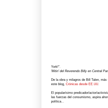
York!".
'Mitin' del Reverendo Billy en Central Pa
De la obra y milagros de Bill Talen, má
este blog,
Crónicas desde EE.UU
.
El popularísimo predicador/actor/activis
las fuerzas del consumismo, aspira ahor
política...