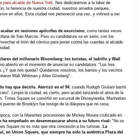
 para alcalde de Nueva York
. Nos dedicaremos a la labor de
mún, la herencia de nuestra ciudad, nuestros amados parques,
 vive en ellos. Esta ciudad nos perteneció una vez, y volverá a ser
acabar en sesiones apócrifas de exorcismo
, como tantas veces
ofana de San Marcos. Pero su candidatura va en serio, con los
rovechar el tirón del cómico para poner contra las cuerdas al alcalde
iudad.
ares del millonario Bloomberg: los turistas, el ladrillo y Wall
no abierto en el momento de anunciar su candidatura. "Los tres
is ¿Y qué nos queda? Quedamos nosotros, los barrios y los vecinos
ntaron Walt Whitman y Allen Ginsberg".
do hay que decirlo. Aterrizó en el 94
, cuando Rudoph Giuliani barrió
 cero". Limpió la ciudad, es cierto, pero acabó lanzando el alma de la
n. Times Square se convirtió en sucursal de Disneylandia, Manhattan
l puente de Brooklyn fue testigo de la diáspora que no cesa.
a época, con la hilarantes procesiones de Mickey Mouse cruficado en
se ha empeñado en desenmascarar ahora a su futuro rival:
"No os
imes Square no es más que otra concesión a los turistas.
La
quí, en Union Square, que siempre ha sido la auténtica Plaza del