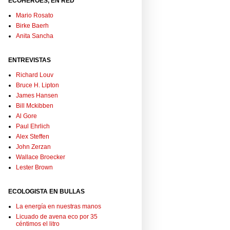
ECOHÉROES, EN RED
Mario Rosato
Birke Baerh
Anita Sancha
ENTREVISTAS
Richard Louv
Bruce H. Lipton
James Hansen
Bill Mckibben
Al Gore
Paul Ehrlich
Alex Steffen
John Zerzan
Wallace Broecker
Lester Brown
ECOLOGISTA EN BULLAS
La energía en nuestras manos
Licuado de avena eco por 35
céntimos el litro