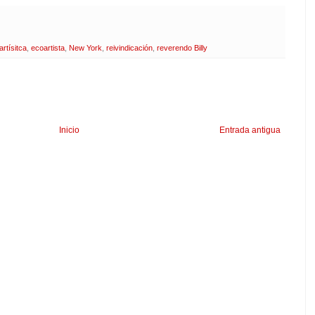
artísitca
,
ecoartista
,
New York
,
reivindicación
,
reverendo Billy
Inicio
Entrada antigua