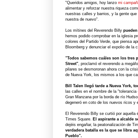
"Queridos amigos, hoy lanzo
mi campaña
alimentar y reforzar nuestra riqueza co
nuestras calles y barrios, y la gente que
nuestra de nuevo".
Los mítines del Reverendo Billy
pueden 
hemos podido comprobar en la iglesia pr
colores del Partido Verde, que piensa ap
Bloomberg y denunciar el expolio de la c
"Todos sabemos cuáles son los tres pil
Street"
, proclamó el reverendo a megáfo
pilares se desmoronan ahora con la cris
de Nueva York, los mismos a los que ca
Bill Talen llegó tarde a Nueva York, to
las calles en el nombre de la "tolerancia
Gran Manzana por la borda de río Hudso
degeneró en coto de los nuevos ricos y e
El Reverendo Billy se curtió por aquell
Times Square.
El aspirante a alcalde 
dejéis engañar, la peatonalización de T
verdadera batalla es la que se libra a
Pueblo".