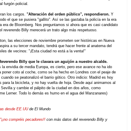
 furgón policial.
ran los cargos.
"Alteración del orden público", respondieron.
Y
o el que se pusiera "gallito". Así se las gastaba la policía en la era
 la era de Bloomberg. Nos preguntamos si ahora que es casi candidato
, el reverendo Billy merecerá un trato algo más respetuoso.
ton, las elecciones de noviembre prometen ser históricas en Nueva
aspira a su tercer mandato, tendrá que hacer frente al anatema del
les de vecinos: "¡Esta ciudad no está a la venta!"
Reverendo Billy que le clavara un aguijón a nuestro alcalde.
s la envidia de media Europa, es cierto, pero ese avance no ha ido
 poner coto al coche, como se ha hecho en Londres con el peaje de
uando se peatonalizó el barrio gótico. Otro indicio: Madrid es hoy
s para la bicicleta, y no hay vuelta de hoja. Desde aquí animamos al
e Sevilla y cambie el pálpito de la ciudad en dos años, como
aime Lerner. Todo lo demás es humo en el agua del Manzanares)
cas desde EE.UU
de El Mundo
''¡¡no compréis pecadores!!
con más datos del reverendo Billy y