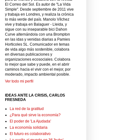
El Correo del Sol. Es autor de "La Vida
Simple". Desde septiembre de 2011 vive
y trabaja en Londres, y realiza la crónica
lo más verde del país. Manolo Vílchez
vive y trabaja en Balaguer - Lleida, y
sigue con su inseparable bici Dahon
Curve alternándola con una Brompton
en las idas y venidas diarias a Pamies
Horticoles SL. Comunicador en temas
de vida algo más sostenible, colabora
en diversas publicaciones y
organizaciones ecosociales. Colabora
lo mejor que sabe y puede, en el abrir
caminos hacia el vivir con el mejor, por
moderado, impacto ambiental posible.
Ver todo mi perfil
IDEAS ANTE LA CRISIS, CARLOS
FRESNEDA
La red de la gratitud
¿Para qué sirve la economía?
El poder de 'La Ajudada'
La economía solidaria
El futuro es colaborativo