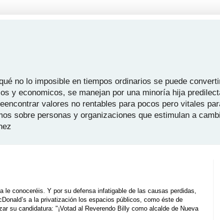
é no lo imposible en tiempos ordinarios se puede convertir
icos y economicos, se manejan por una minoría hija predilect
 reencontrar valores no rentables para pocos pero vitales pa
mos sobre personas y organizaciones que estimulan a camb
hez
ia le conoceréis. Y por su defensa infatigable de las causas perdidas,
cDonald’s a la privatización los espacios públicos, como éste de
ar su candidatura: "¡Votad al Reverendo Billy como alcalde de Nueva