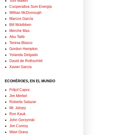
Toni Malkin
Cooperativa Som Energía
Willian McDonough
Marcos García
Bill Mckibben
Merche Mas
Abu Talib
Teresa Blasco
Gordon Hempton
Yolanda Delgado
David de Rothschild
Xavier Garcia
ECOHÉROES, EN EL MUNDO
Fritjof Capra
Jim Merkel
Roberta Salazar
Mr. Jalopy
Ron Kauk
John Gorzynski
Jim Conroy
Wavi Gravy