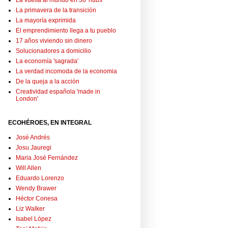
La vuelta al mundo en 36 'hubs'
La primavera de la transición
La mayoría exprimida
El emprendimiento llega a tu pueblo
17 años viviendo sin dinero
Solucionadores a domicilio
La economía 'sagrada'
La verdad incomoda de la economia
De la queja a la acción
Creatividad española 'made in
London'
ECOHÉROES, EN INTEGRAL
José Andrés
Josu Jauregi
Maria José Fernández
Will Allen
Eduardo Lorenzo
Wendy Brawer
Héctor Conesa
Liz Walker
Isabel López