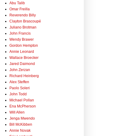
Abu Talib
Omar Freilla
Reverendo Billy
Clayton Brascoupé
Juliano Brotman
John Francis
Wendy Brawer
Gordon Hempton
Annie Leonard
Wallace Broecker
Jared Daimond
John Zerzan
Richard Heinberg
Alex Steffen
Paolo Soleri
John Todd
Michael Pollan
Ena McPherson
Will Allen
Jenga Mwendo
Bill McKibben
Annie Novak