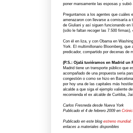
poner mansamente las esposas y subió al
Preguntamos a los agentes que cuáles e
amenazaron con llevarse a comisaría a tod
de Giuliani y así siguen funcionando en
(sólo le faltan recoger las 7.500 firmas)
Con él en liza, y con Obama en Washing
York. El multimillonario Bloomberg, que 
predicador, compartido por decenas de mi
(P.S.: Ojalá tuviéramos en Madrid un 
Madrid tiene un transporte público que e
acompañado de una propuesta seria para
congestión o como se hizo en Barcelona c
por hoy una de las capitales más hostile
alcalde a que siga el ejemplo valiente d
recomienda el ex alcalde de Curitiba, J
Carlos Fresneda desde Nueva York
Publicado el 4 de febrero 2009 en
Cróni
Publicado en este blog
estreno mundial: 
enlaces a materiales disponibles