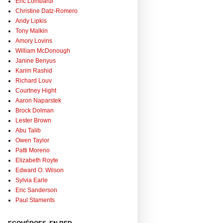
Eric Lombardi
Christine Datz-Romero
Andy Lipkis
Tony Malkin
Amory Lovins
William McDonough
Janine Benyus
Karim Rashid
Richard Louv
Courtney Hight
Aaron Naparstek
Brock Dolman
Lester Brown
Abu Talib
Owen Taylor
Patti Moreno
Elizabeth Royte
Edward O. Wilson
Sylvia Earle
Eric Sanderson
Paul Staments