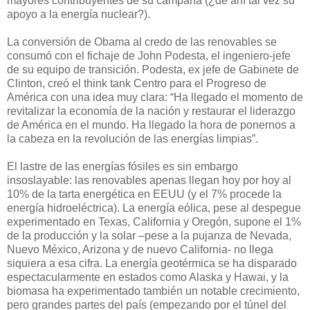
mayores contribuyentes de su campaña (¿de ahí tal vez su
apoyo a la energía nuclear?).
La conversión de Obama al credo de las renovables se
consumó con el fichaje de John Podesta, el ingeniero-jefe
de su equipo de transición. Podesta, ex jefe de Gabinete de
Clinton, creó el think tank Centro para el Progreso de
América con una idea muy clara: “Ha llegado el momento de
revitalizar la economía de la nación y restaurar el liderazgo
de América en el mundo. Ha llegado la hora de ponernos a
la cabeza en la revolución de las energías limpias”.
El lastre de las energías fósiles es sin embargo
insoslayable: las renovables apenas llegan hoy por hoy al
10% de la tarta energética en EEUU (y el 7% procede la
energía hidroeléctrica). La energía eólica, pese al despegue
experimentado en Texas, California y Oregón, supone el 1%
de la producción y la solar –pese a la pujanza de Nevada,
Nuevo México, Arizona y de nuevo California- no llega
siquiera a esa cifra. La energía geotérmica se ha disparado
espectacularmente en estados como Alaska y Hawai, y la
biomasa ha experimentado también un notable crecimiento,
pero grandes partes del país (empezando por el túnel del