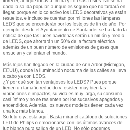
florecer, aunque todavía tímida y con sus costes. No se ha
dado la salida popular, aunque es seguro que no tardará en
llegar, porque en lo colectivo los LEDS decorativos ya están
resueltos, e incluso se cuentan por millones las lámparas
LEDS que se encenderán por los festejos de fin de año. Por
ejemplo, desde el Ayuntamiento de Santander se ha dado la
noticia de que las luces navideñas serán un millón y medio
de LEDS, que ahorrarán un 50% de la factura eléctrica
además de un buen número de emisiones de gases que
ensucian y calientan el mundo.
Más lejos han llegado en la ciudad de Ann Arbor (Míchigan,
EEUU), donde la iluminación nocturna de las calles se lleva
a cabo ya con LEDS.
¿Y por qué son tan ventajosos los LEDS? Pues porque
tienen un tamaño reducido y resisten muy bien las
vibraciones e impactos, su vida es muy larga, su consumo
casi ínfimo y no se resienten por los sucesivos apagados y
encendidos. Además, los nuevos modelos tienen cada vez
una luz más blanca.
Su futuro ya está aquí. Basta mirar el catálogo de soluciones
LED de Philips o emocionarse con los últimos avances de
luz blanca pura salida de un LED. No sólo podemos