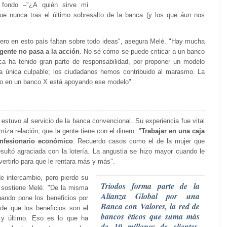
 fondo –"¿A quién sirve mi
ue nunca tras el último sobresalto de la banca (y los que áun nos
 pero en esto país faltan sobre todo ideas", asegura Melé. "Hay mucha
 gente no pasa a la acción
. No sé cómo se puede criticar a un banco
nca ha tenido gran parte de responsabilidad, por proponer un modelo
la única culpable; los ciudadanos hemos contribuido al marasmo. La
ro en un banco X está apoyando ese modelo".
estuvo al servicio de la banca convencional. Su experiencia fue vital
iza relación, que la gente tiene con el dinero: "
Trabajar en una caja
nfesionario económico
. Recuerdo casos como el de la mujer que
esultó agraciada con la lotería. La angustia se hizo mayor cuando le
vertirlo para que le rentara más y más".
e intercambio, pero pierde su
Triodos forma parte de la
, sostiene Melé. "De la misma
Alianza Global por una
uando pone los beneficios por
Banca con Valores, la red de
 de que los beneficios son el
bancos éticos que suma más
o y último. Eso es lo que ha
de 10 millones de clientes,