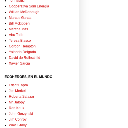
Toni Malkin
Cooperativa Som Energía
Willian McDonough
Marcos García
Bill Mckibben
Merche Mas
Abu Talib
Teresa Blasco
Gordon Hempton
Yolanda Delgado
David de Rothschild
Xavier Garcia
ECOHÉROES, EN EL MUNDO
Fritjof Capra
Jim Merkel
Roberta Salazar
Mr. Jalopy
Ron Kauk
John Gorzynski
Jim Conroy
Wavi Gravy