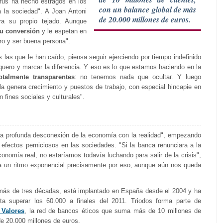
irus ha hecho estragos en los
con un balance global de más
 la sociedad". A Joan Antoni
de 20.000 millones de euros.
ra su propio tejado. Aunque
u conversión
y le espetan en
ro y ser buena persona".
las que le han caído, piensa seguir ejerciendo por tiempo indefinido
nquero y marcar la diferencia. Y eso es lo que estamos haciendo en la
talmente transparentes
: no tenemos nada que ocultar. Y luego
la genera crecimiento y puestos de trabajo, con especial hincapie en
n fines sociales y culturales".
la profunda desconexión de la economía con la realidad", empezando
 efectos perniciosos en las sociedades. "Si la banca renunciara a la
conomía real, no estaríamos todavía luchando para salir de la crisis",
a un ritmo exponencial precisamente por eso, aunque aún nos queda
más de tres décadas, está implantado en España desde el 2004 y ha
ta superar los 60.000 a finales del 2011. Triodos forma parte de
 Valores
, la red de bancos éticos que suma más de 10 millones de
de 20.000 millones de euros.