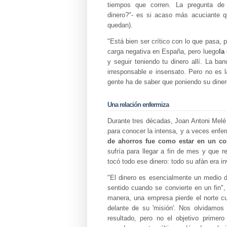
tiempos que corren. La pregunta de
dinero?"- es si acaso más acuciante q
quedan).
"Está bien ser crítico con lo que pasa,
carga negativa en España, pero luego
la
y seguir teniendo tu dinero allí. La ba
irresponsable e insensato. Pero no es 
gente ha de saber que poniendo su dine
Una relación enfermiza
Durante tres décadas, Joan Antoni Melé 
para conocer la intensa, y a veces enferm
de ahorros fue como estar en un co
sufría para llegar a fin de mes y que r
tocó todo ese dinero: todo su afán era in
"El dinero es esencialmente un medio d
sentido cuando se convierte en un fin"
manera, una empresa pierde el norte c
delante de su 'misión'. Nos olvidamos
resultado, pero no el objetivo primer