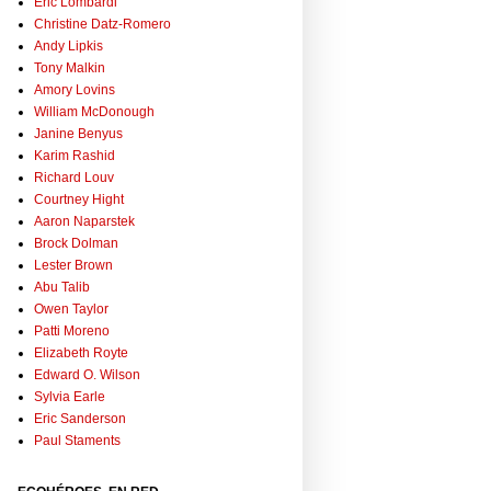
Eric Lombardi
Christine Datz-Romero
Andy Lipkis
Tony Malkin
Amory Lovins
William McDonough
Janine Benyus
Karim Rashid
Richard Louv
Courtney Hight
Aaron Naparstek
Brock Dolman
Lester Brown
Abu Talib
Owen Taylor
Patti Moreno
Elizabeth Royte
Edward O. Wilson
Sylvia Earle
Eric Sanderson
Paul Staments