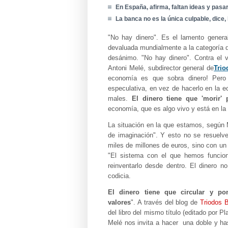
En España, afirma, faltan ideas y pasar
La banca no es la única culpable, dic
"No hay dinero". Es el lamento genera
devaluada mundialmente a la categoría d
desánimo. "No hay dinero". Contra el 
Antoni Melé, subdirector general de
Tri
economía es que sobra dinero! Pero 
especulativa, en vez de hacerlo en la e
males.
El dinero tiene que 'morir' 
economía, que es algo vivo y está en la
La situación en la que estamos, según M
de imaginación". Y esto no se resuelve
miles de millones de euros, sino con 
"El sistema con el que hemos funcio
reinventarlo desde dentro. El dinero n
codicia.
El dinero tiene que circular y po
valores
". A través del blog de
Triodos 
del libro del mismo título (editado por Pl
Melé nos invita a hacer
una doble y has