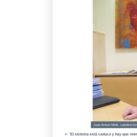
Joan Antoni Melé, subdirecto
'El sistema está caduco y hay que rein