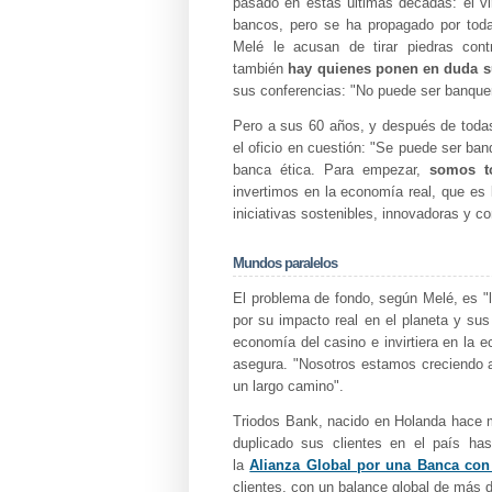
pasado en estas últimas décadas: el v
bancos, pero se ha propagado por toda
Melé le acusan de tirar piedras cont
también
hay quienes ponen en duda s
sus conferencias: "No puede ser banque
Pero a sus 60 años, y después de todas 
el oficio en cuestión: "Se puede ser ba
banca ética. Para empezar,
somos to
invertimos en la economía real, que es 
iniciativas sostenibles, innovadoras y co
Mundos paralelos
El problema de fondo, según Melé, es "
por su impacto real en el planeta y sus
economía del casino e invirtiera en la e
asegura. "Nosotros estamos creciendo 
un largo camino".
Triodos Bank, nacido en Holanda hace 
duplicado sus clientes en el país has
la
Alianza Global por una Banca con
clientes, con un balance global de más 