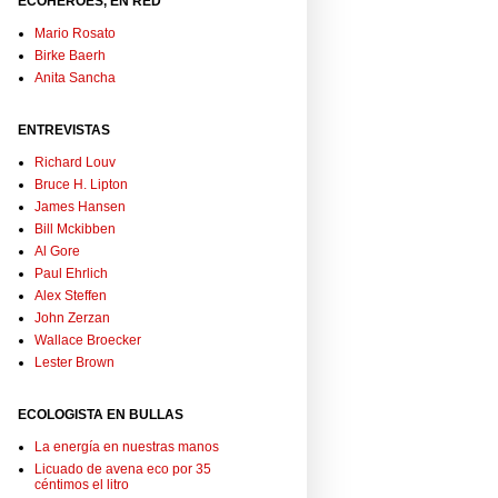
ECOHÉROES, EN RED
Mario Rosato
Birke Baerh
Anita Sancha
ENTREVISTAS
Richard Louv
Bruce H. Lipton
James Hansen
Bill Mckibben
Al Gore
Paul Ehrlich
Alex Steffen
John Zerzan
Wallace Broecker
Lester Brown
ECOLOGISTA EN BULLAS
La energía en nuestras manos
Licuado de avena eco por 35
céntimos el litro