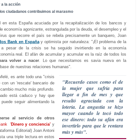
 a la acción
e, los ciudadanos contribuimos al marasmo
l en esta España acuciada por la recapitalización de los bancos y
e economía agonizante, estrangulada por la deuda, el desempleo y el
virus que recorre el país se rebela precisamente un banquero, Joan
odos Bank en España
y optimista por naturaleza: "¡El problema de la
a pesar de la crisis se ha seguido invirtiendo en la economía
conomía real. El afán de acumular y acumular es la raíz de todos los
para volver a nacer
. Lo que necesitamos es savia nueva en la
 base de nuestras relaciones humanas".
elé, es ante todo una "crisis
"Recuerdo casos como el de
 con un 'rescate' bancario de
la mujer que sufría para
un cambio mucho más profundo.
llegar a fin de mes y que
nado está caduco y hay que
resultó agraciada con la
o puede seguir alimentando la
lotería. La angustia se hizo
mayor cuando le tocó todo
nerse al servicio de otros
ese dinero: todo su afán era
Bank '
Dinero y conciencia'
y
invertirlo para que le rentara
ataforma Editorial) Joan Antoni
más y más".
ta una triple lectura en estos