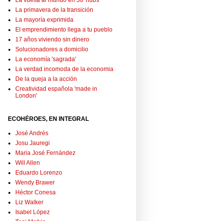
La vuelta al mundo en 36 'hubs'
La primavera de la transición
La mayoría exprimida
El emprendimiento llega a tu pueblo
17 años viviendo sin dinero
Solucionadores a domicilio
La economía 'sagrada'
La verdad incomoda de la economia
De la queja a la acción
Creatividad española 'made in
London'
ECOHÉROES, EN INTEGRAL
José Andrés
Josu Jauregi
Maria José Fernández
Will Allen
Eduardo Lorenzo
Wendy Brawer
Héctor Conesa
Liz Walker
Isabel López