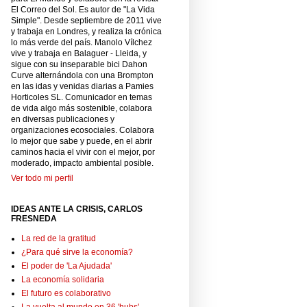
El Correo del Sol. Es autor de "La Vida
Simple". Desde septiembre de 2011 vive
y trabaja en Londres, y realiza la crónica
lo más verde del país. Manolo Vílchez
vive y trabaja en Balaguer - Lleida, y
sigue con su inseparable bici Dahon
Curve alternándola con una Brompton
en las idas y venidas diarias a Pamies
Horticoles SL. Comunicador en temas
de vida algo más sostenible, colabora
en diversas publicaciones y
organizaciones ecosociales. Colabora
lo mejor que sabe y puede, en el abrir
caminos hacia el vivir con el mejor, por
moderado, impacto ambiental posible.
Ver todo mi perfil
IDEAS ANTE LA CRISIS, CARLOS
FRESNEDA
La red de la gratitud
¿Para qué sirve la economía?
El poder de 'La Ajudada'
La economía solidaria
El futuro es colaborativo