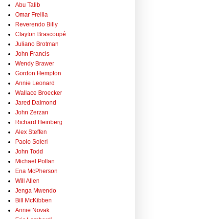
Abu Talib
Omar Freilla
Reverendo Billy
Clayton Brascoupé
Juliano Brotman
John Francis
Wendy Brawer
Gordon Hempton
Annie Leonard
Wallace Broecker
Jared Daimond
John Zerzan
Richard Heinberg
Alex Steffen
Paolo Soleri
John Todd
Michael Pollan
Ena McPherson
Will Allen
Jenga Mwendo
Bill McKibben
Annie Novak