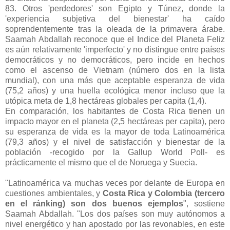
83. Otros 'perdedores' son Egipto y Túnez, donde la
'experiencia subjetiva del bienestar' ha caído
soprendentemente tras la oleada de la primavera árabe.
Saamah Abdallah reconoce que el Indice del Planeta Feliz
es aún relativamente 'imperfecto' y no distingue entre países
democráticos y no democráticos, pero incide en hechos
como el ascenso de Vietnam (número dos en la lista
mundial), con una más que aceptable esperanza de vida
(75,2 años) y una huella ecológica menor incluso que la
utópica meta de 1,8 hectáreas globales per capita (1,4).
En comparación, los habitantes de Costa Rica tienen un
impacto mayor en el planeta (2,5 hectáreas per capita), pero
su esperanza de vida es la mayor de toda Latinoamérica
(79,3 años) y el nivel de satisfacción y bienestar de la
población -recogido por la Gallup World Poll- es
prácticamente el mismo que el de Noruega y Suecia.
"Latinoamérica va muchas veces por delante de Europa en
cuestiones ambientales, y
Costa Rica y Colombia (tercero
en el ránking) son dos buenos ejemplos
", sostiene
Saamah Abdallah. "Los dos países son muy autónomos a
nivel energético y han apostado por las revonables, en este