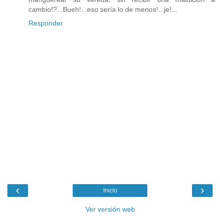
cambio!?...Bueh!...eso sería lo de menos!...je!...
Responder
‹
›
Inicio
Ver versión web